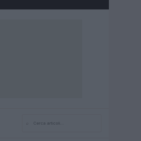
⌕
Cerca