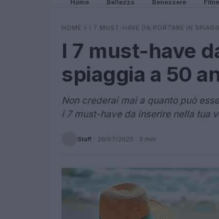
Home
Bellezza
Benessere
Fitn
HOME
»
I 7 MUST-HAVE DA PORTARE IN SPIAGG
I 7 must-have da
spiaggia a 50 a
Non crederai mai a quanto può esser
i 7 must-have da inserire nella tua v
Staff
·
29/07/2025
· 3 min