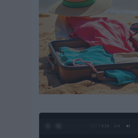
0:28 / 3:16
1
/
4