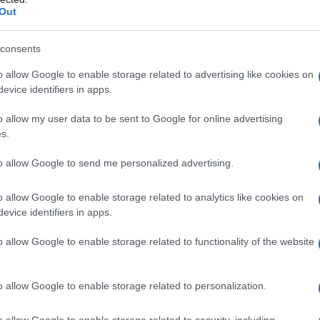
Out
, leggero e traspirante. Le tonalità chiare come
r un look fresco e rilassato.
sse-partout! Scegli un modello che valorizzi la tua
consents
 o tinta unita. Un abito che può essere indossato sia
o allow Google to enable storage related to advertising like cookies on
n città.
evice identifiers in apps.
ncare nella tua valigia! Da indossare in acqua o
salta i punti di forza e offre comfort.
o allow my user data to be sent to Google for online advertising
s.
e si adatta a qualsiasi outfit. Perfetta per portare
i sole, dalla crema solare agli occhiali da sole.
to allow Google to send me personalized advertising.
un paio di occhiali oversize o cat-eye per un tocco
 dal sole, ma saranno anche il tuo alleato di stile!
o allow Google to enable storage related to analytics like cookies on
n tessuto leggero, un paio di shorts ben tagliati ti
evice identifiers in apps.
 senza rinunciare all’eleganza.
i ciabattine in cuoio marrone, facili da abbinare e
o allow Google to enable storage related to functionality of the website
aggia.
o allow Google to enable storage related to personalization.
tuoi pezzi
o allow Google to enable storage related to security, including