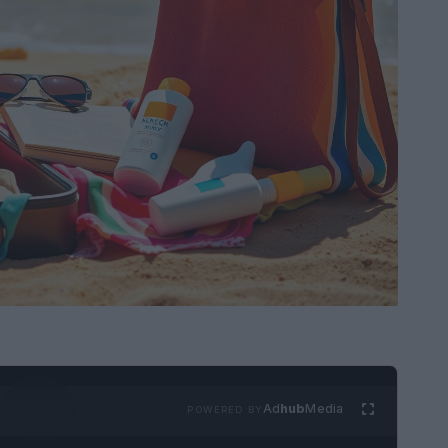
Ad
hub
Media
POWERED BY