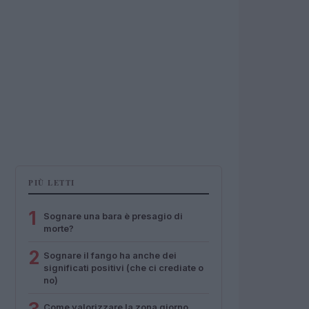
PIÙ LETTI
1
Sognare una bara è presagio di
morte?
2
Sognare il fango ha anche dei
significati positivi (che ci crediate o
no)
Come valorizzare la zona giorno