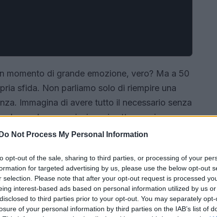
 un momento di grande emozione, vero? Ma a 50
opria sfida. Non parliamo solo di riempire una
genza. Immagina di avere tutto il necessario senza
ticolo, esploreremo insieme i sette pezzi
ella tua valigia, per un’estate indimenticabile
Do Not Process My Personal Information
to opt-out of the sale, sharing to third parties, or processing of your per
formation for targeted advertising by us, please use the below opt-out s
r selection. Please note that after your opt-out request is processed y
eing interest-based ads based on personal information utilized by us or
disclosed to third parties prior to your opt-out. You may separately opt-
losure of your personal information by third parties on the IAB’s list of