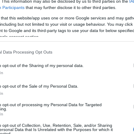
. This information may also be disclosed by us to third parties on the
IA
Participants
that may further disclose it to other third parties.
 that this website/app uses one or more Google services and may gath
including but not limited to your visit or usage behaviour. You may click 
 to Google and its third-party tags to use your data for below specifi
ogle consent section.
l Data Processing Opt Outs
o opt-out of the Sharing of my personal data.
In
valigia da mare
o opt-out of the Sale of my Personal Data.
In
tta? Scegliere con cura solo i capi che possono
to opt-out of processing my Personal Data for Targeted
versatili. Ecco i sette alleati intelligenti che ti
ing.
In
a estiva:
o opt-out of Collection, Use, Retention, Sale, and/or Sharing
ersonal Data that Is Unrelated with the Purposes for which it
a indossare sopra il costume o come copricostume.
lected.