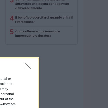
3
attraverso una scelta consapevole
dell’arredamento
4
È benefico esercitarsi quando si ha il
raffreddore?
5
Come ottenere una manicure
impeccabile e duratura
sonal or
ection to
ou may
 personal
out of the
 downstream