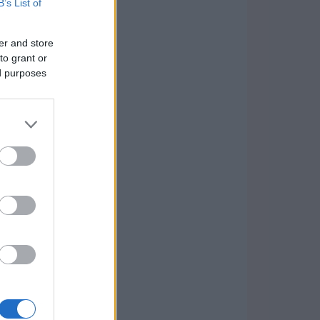
B’s List of
er and store
to grant or
ed purposes