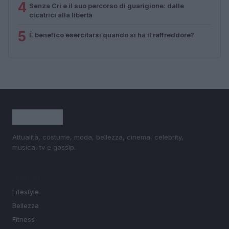
4
Senza Cri e il suo percorso di guarigione: dalle
cicatrici alla libertà
5
È benefico esercitarsi quando si ha il raffreddore?
Attualità, costume, moda, bellezza, cinema, celebrity,
musica, tv e gossip.
SEZIONI
Lifestyle
Bellezza
Fitness