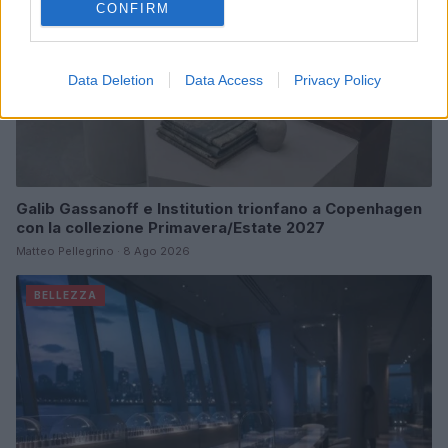
CONFIRM
Data Deletion
Data Access
Privacy Policy
Galib Gassanoff e Institution trionfano a Copenhagen
con la collezione Primavera/Estate 2027
Matteo Pellegrino · 8 Ago 2026
BELLEZZA