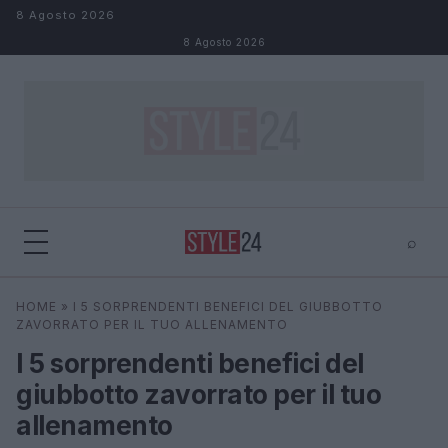
Salta al contenuto
8 Agosto 2026
8 Agosto 2026
⌕
×
⌕
HOME
»
I 5 SORPRENDENTI BENEFICI DEL GIUBBOTTO
Cerca
ZAVORRATO PER IL TUO ALLENAMENTO
I 5 sorprendenti benefici del
giubbotto zavorrato per il tuo
allenamento