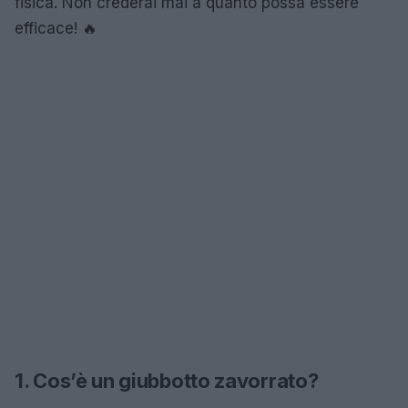
fisica. Non crederai mai a quanto possa essere
efficace! 🔥
1. Cos’è un giubbotto zavorrato?