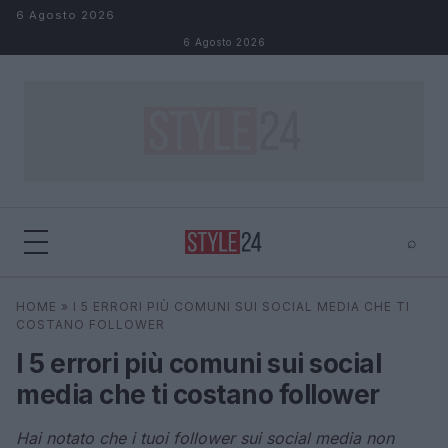
Salta al contenuto
6 Agosto 2026
6 Agosto 2026
⌕
×
⌕
HOME
»
I 5 ERRORI PIÙ COMUNI SUI SOCIAL MEDIA CHE TI
Cerca
COSTANO FOLLOWER
I 5 errori più comuni sui social
media che ti costano follower
Hai notato che i tuoi follower sui social media non