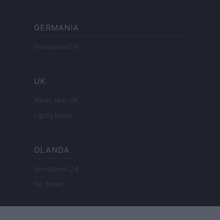
GERMANIA
Investieren24
UK
News Hub UK
Lgbtq News
OLANDA
Investeren 24
NL Newz