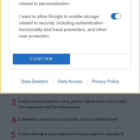
related to personalization.
Come indossare le infradito animalier con stile:
I want to allow Google to enable storage
consigli e abbinamenti
related to security, including authentication
Cristian Castiglioni · 6 Ago 2026
functionality and fraud prevention, and other
user protection.
PIÙ LETTI
CONFIRM
1
Sognare una bara è presagio di morte?
Data Deletion
Data Access
Privacy Policy
2
Sognare il fango ha anche dei significati positivi (che
ci crediate o no)
3
Come valorizzare la zona giorno attraverso una scelta
consapevole dell’arredamento
4
È benefico esercitarsi quando si ha il raffreddore?
5
Come ottenere una manicure impeccabile e duratura