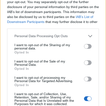
your opt-out. You may separately opt-out of the further
disclosure of your personal information by third parties on the
IAB’s list of downstream participants. This information may
also be disclosed by us to third parties on the
IAB’s List of
Downstream Participants
that may further disclose it to other
third parties.
Please note that this website/app uses one or more Google
Personal Data Processing Opt Outs
services and may gather and store information including but
not limited to your visit or usage behaviour. You may click to
I want to opt-out of the Sharing of my
personal data.
grant or deny consent to Google and its third-party tags to
Corsi gratuiti di benessere a Riccione: il programma
Opted In
completo
use your data for below specified purposes in below Google
consent section.
Beatrice Bonaventura · 6 Ago 2026
I want to opt-out of the Sale of my
Personal Data.
Opted In
LIFESTYLE
I want to opt-out of processing my
Personal Data for Targeted Advertising.
Opted In
I want to opt-out of Collection, Use,
Retention, Sale, and/or Sharing of my
Personal Data that Is Unrelated with the
Purposes for which it was collected.