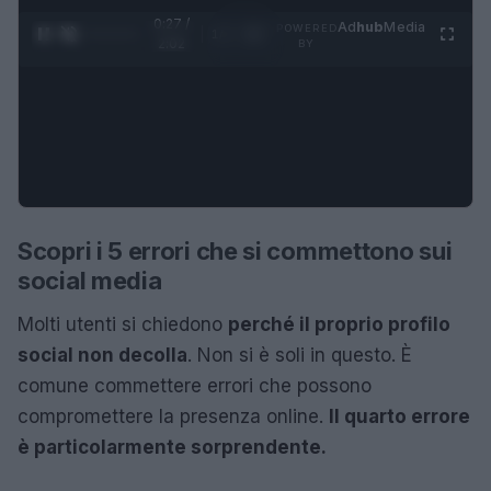
0:28 /
Ad
hub
Media
POWERED
1
/
4
2:02
BY
Scopri i 5 errori che si commettono sui
social media
Molti utenti si chiedono
perché il proprio profilo
social non decolla
. Non si è soli in questo. È
comune commettere errori che possono
compromettere la presenza online.
Il quarto errore
è particolarmente sorprendente.