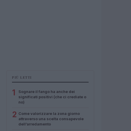
PIÙ LETTI
1
Sognare il fango ha anche dei
significati positivi (che ci crediate o
no)
2
Come valorizzare la zona giorno
attraverso una scelta consapevole
dell’arredamento