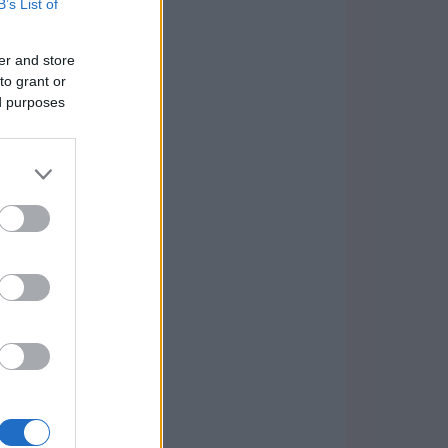
B’s List of
er and store
to grant or
ed purposes