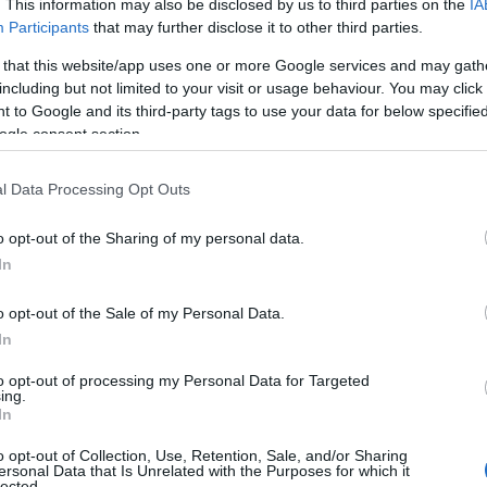
. This information may also be disclosed by us to third parties on the
IA
Participants
that may further disclose it to other third parties.
 that this website/app uses one or more Google services and may gath
including but not limited to your visit or usage behaviour. You may click 
 to Google and its third-party tags to use your data for below specifi
ogle consent section.
l Data Processing Opt Outs
ua da bere
o opt-out of the Sharing of my personal data.
In
rti, un adulto dovrebbe consumare tra i
due e i
ari fattori come il clima, l’età e il livello di
o opt-out of the Sale of my Personal Data.
a sport, come un maratoneta, necessita di una
In
hi ha uno stile di vita sedentario. L’acqua è
to opt-out of processing my Personal Data for Targeted
ing.
a, ma svolge anche funzioni vitali all’interno del
In
o opt-out of Collection, Use, Retention, Sale, and/or Sharing
ersonal Data that Is Unrelated with the Purposes for which it
lected.