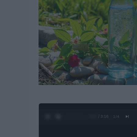
0:28 / 3:16
1
/
4