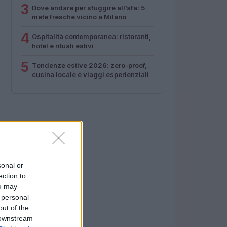
3
Dove andare per sfuggire all’afa: 5
mete fresche vicino a Milano
4
Ospitalità contemporanea: ristoranti,
hotel e rituali estivi
5
Tendenze estive 2026: zero-proof,
cucina locale e viaggi esperienziali
sonal or
ection to
ou may
 personal
out of the
 downstream