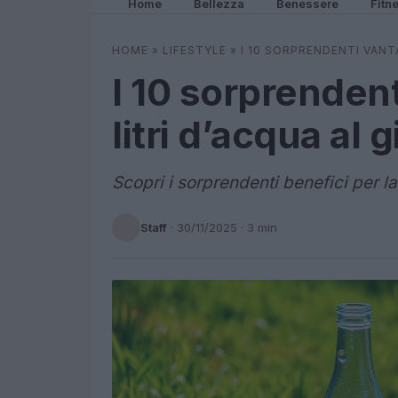
Home
Bellezza
Benessere
Fitn
HOME
»
LIFESTYLE
»
I 10 SORPRENDENTI VANTA
I 10 sorprendent
litri d’acqua al 
Scopri i sorprendenti benefici per la 
Staff
·
30/11/2025
· 3 min