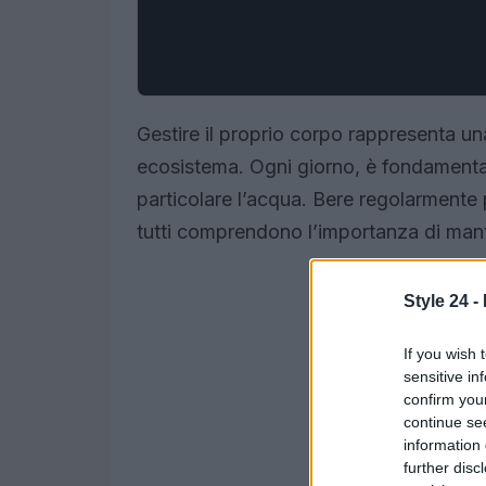
Gestire il proprio corpo rappresenta una
ecosistema. Ogni giorno, è fondamentale
particolare l’acqua. Bere regolarment
tutti comprendono l’importanza di man
Style 24 -
If you wish 
sensitive in
confirm you
continue se
information 
further disc