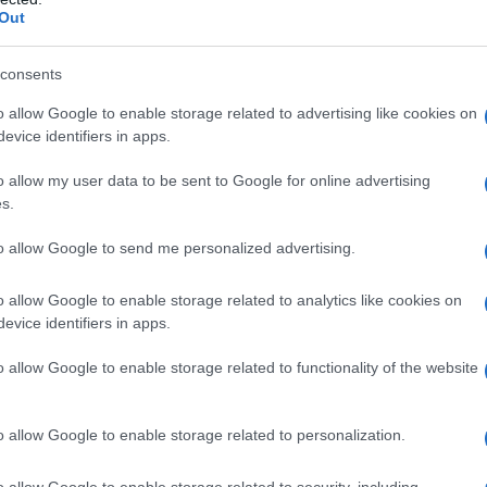
Out
 a regolare la
temperatura corporea
, migliora le
consents
alute della
pelle
. Inoltre, l’acqua è fondamentale
o allow Google to enable storage related to advertising like cookies on
liminare tossine e rifiuti. Nonostante ciò, molte
evice identifiers in apps.
anto bevono, preferendo bevande più gustose
o allow my user data to be sent to Google for online advertising
s.
amento
to allow Google to send me personalized advertising.
orare il proprio stato di salute seguendo le
o allow Google to enable storage related to analytics like cookies on
evice identifiers in apps.
e. Si è deciso di impegnarsi a bere 2 litri
on l’intento di notare un cambiamento nel
o allow Google to enable storage related to functionality of the website
 rivelata più difficile del previsto: dopo le prime
a così intensa che si percepiva quasi un
o allow Google to enable storage related to personalization.
o allow Google to enable storage related to security, including