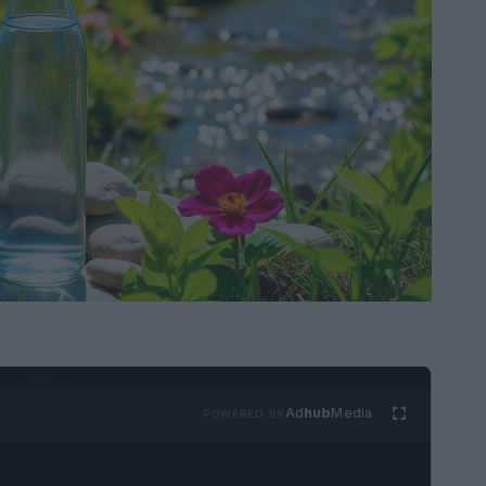
Ad
hub
Media
POWERED BY