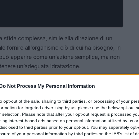
 sfida complessa, simile alla direzione di un
 fornire all’organismo ciò di cui ha bisogno, in
e può apparire come un’azione semplice, ma non
tenere un’adeguata idratazione.
Do Not Process My Personal Information
to opt-out of the sale, sharing to third parties, or processing of your per
formation for targeted advertising by us, please use the below opt-out s
r selection. Please note that after your opt-out request is processed y
eing interest-based ads based on personal information utilized by us or
disclosed to third parties prior to your opt-out. You may separately opt-
losure of your personal information by third parties on the IAB’s list of