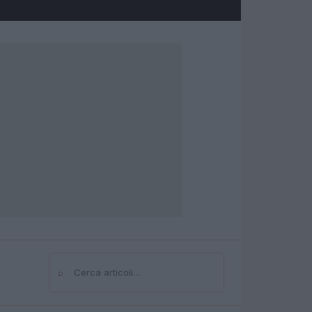
⌕
Cerca