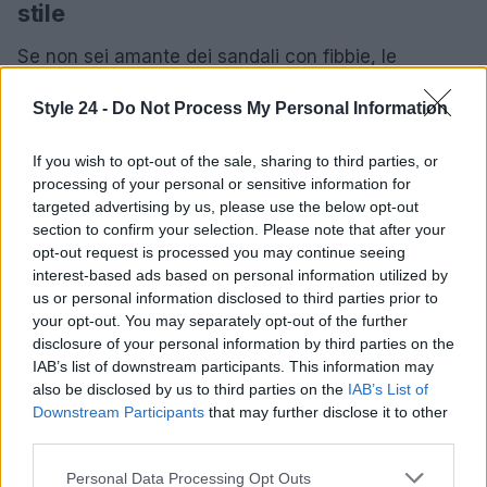
stile
Se non sei amante dei sandali con fibbie, le
infradito basic anni ’90 sono la scelta perfetta. Con
Style 24 -
Do Not Process My Personal Information
un design semplice ma elegante, questi modelli in
pelle nera sono l’alternativa chic per le tue giornate
If you wish to opt-out of the sale, sharing to third parties, or
al mare. Facili da abbinare e super comode, non
processing of your personal or sensitive information for
potrai più farne a meno! Chi non desidera un po’ di
targeted advertising by us, please use the below opt-out
section to confirm your selection. Please note that after your
comfort senza rinunciare allo stile?
opt-out request is processed you may continue seeing
interest-based ads based on personal information utilized by
10. Guida alle vacanze glamour:
us or personal information disclosed to third parties prior to
l’accessorio che sorprende
your opt-out. You may separately opt-out of the further
disclosure of your personal information by third parties on the
IAB’s list of downstream participants. This information may
Infine, non dimenticare la tua guida alle vacanze
also be disclosed by us to third parties on the
IAB’s List of
glamour. Non solo è un ottimo modo per pianificare
Downstream Participants
that may further disclose it to other
la tua avventura, ma può anche essere l’accessorio
third parties.
più chic da sfoggiare sotto l’ombrellone. Scegli una
Please note that this website/app uses one or more Google
Personal Data Processing Opt Outs