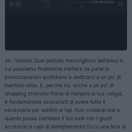
0:29 /
Ad
hub
Media
POWERED
1
/
4
3:16
BY
Ah, l’estate! Quel periodo meraviglioso dell’anno in
cui possiamo finalmente mettere da parte le
preoccupazioni quotidiane e dedicarci a un po’ di
meritato relax. E, perché no, anche a un po’ di
shopping sfrenato! Prima di riempire la tua valigia,
è fondamentale assicurarti di avere tutto il
necessario per sentirti al top. Non crederai mai a
quanto possa cambiare il tuo look con i giusti
accessori e capi di abbigliamento! Ecco una lista di