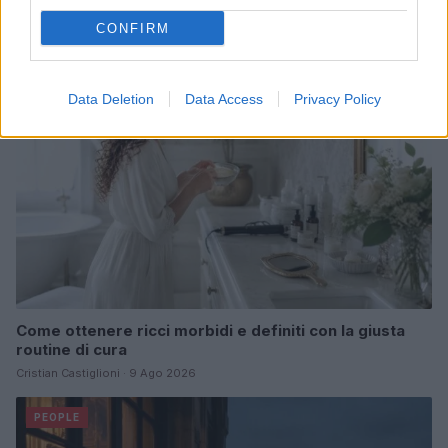
Continua a leggere
CONFIRM
BELLEZZA
Data Deletion
Data Access
Privacy Policy
Come ottenere ricci morbidi e definiti con la giusta
routine di cura
Cristian Castiglioni · 9 Ago 2026
PEOPLE