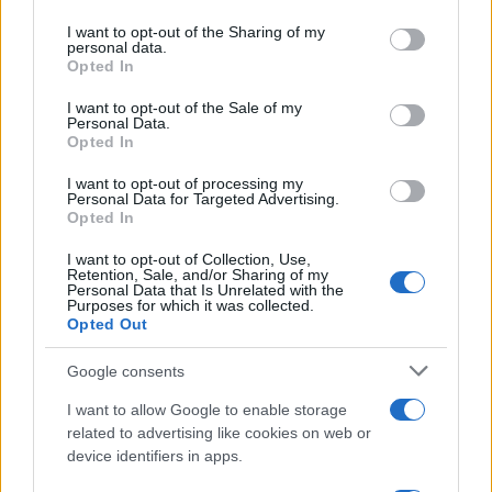
guida che rappresenti la tua destinazione dei sogni
services and may gather and store information including but
not limited to your visit or usage behaviour. You may click to
I want to opt-out of the Sharing of my
e preparati a viaggiare con stile! Non è mai troppo
personal data.
grant or deny consent to Google and its third-party tags to
presto per iniziare a sognare la prossima avventura
Opted In
use your data for below specified purposes in below Google
estiva!
consent section.
I want to opt-out of the Sale of my
Personal Data.
Opted In
Con questi
10 must-have
, sei pronta a partire per
un’estate indimenticabile! Ricorda di condividere la
I want to opt-out of processing my
Personal Data for Targeted Advertising.
tua lista con le amiche, perché la moda è ancora
Opted In
più divertente quando è condivisa! ✨ Non vediamo
I want to opt-out of Collection, Use,
l’ora di vedere i tuoi look estivi, quindi preparati a
Retention, Sale, and/or Sharing of my
Personal Data that Is Unrelated with the
brillare!
Purposes for which it was collected.
Opted Out
Google consents
AUTORE
I want to allow Google to enable storage
Staff
related to advertising like cookies on web or
device identifiers in apps.