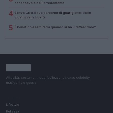
consapevole dell’arredamento
4
Senza Cri e il suo percorso di guarigione: dalle
cicatrici alla libertà
5
È benefico esercitarsi quando si ha il raffreddore?
Attualità, costume, moda, bellezza, cinema, celebrity,
musica, tv e gossip.
SEZIONI
Lifestyle
Bellezza