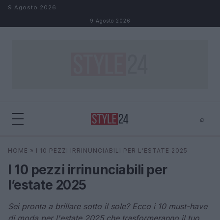
Salta al contenuto
9 Agosto 2026
9 Agosto 2026
⌕
×
⌕
HOME
»
I 10 PEZZI IRRINUNCIABILI PER L’ESTATE 2025
Cerca
I 10 pezzi irrinunciabili per
l’estate 2025
Sei pronta a brillare sotto il sole? Ecco i 10 must-have
di moda per l'estate 2025 che trasformeranno il tuo