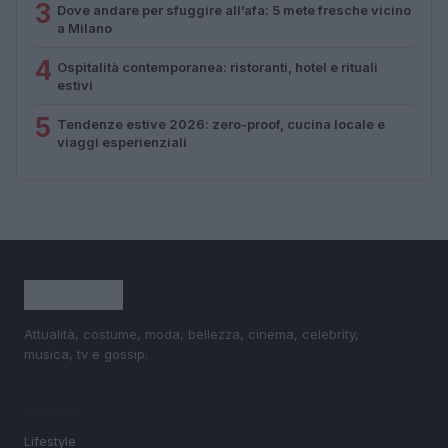
3
Dove andare per sfuggire all’afa: 5 mete fresche vicino
a Milano
4
Ospitalità contemporanea: ristoranti, hotel e rituali
estivi
5
Tendenze estive 2026: zero-proof, cucina locale e
viaggi esperienziali
Attualità, costume, moda, bellezza, cinema, celebrity,
musica, tv e gossip.
SEZIONI
Lifestyle