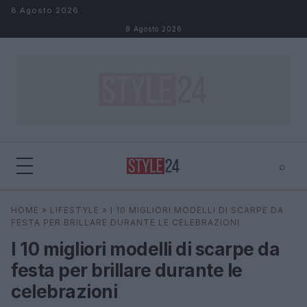
Salta al contenuto
8 Agosto 2026
8 Agosto 2026
⌕
×
⌕
HOME
»
LIFESTYLE
»
I 10 MIGLIORI MODELLI DI SCARPE DA
Cerca
FESTA PER BRILLARE DURANTE LE CELEBRAZIONI
I 10 migliori modelli di scarpe da
festa per brillare durante le
celebrazioni