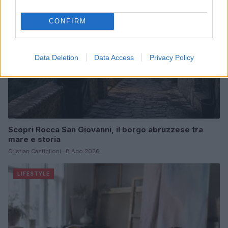
CONFIRM
Data Deletion
Data Access
Privacy Policy
Scopri Rocca San Giovanni, il borgo abruzzese tra
mare e storia
Cristian Castiglioni · 8 Ago 2026
LIFESTYLE