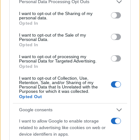
Please note that this website/app uses one or more Google
Personal Data Processing Opt Outs
services and may gather and store information including but
not limited to your visit or usage behaviour. You may click to
I want to opt-out of the Sharing of my
personal data.
grant or deny consent to Google and its third-party tags to
Opted In
use your data for below specified purposes in below Google
consent section.
I want to opt-out of the Sale of my
Personal Data.
Opted In
I want to opt-out of processing my
Personal Data for Targeted Advertising.
Opted In
I want to opt-out of Collection, Use,
Retention, Sale, and/or Sharing of my
Personal Data that Is Unrelated with the
Purposes for which it was collected.
Opted Out
Google consents
I want to allow Google to enable storage
related to advertising like cookies on web or
device identifiers in apps.