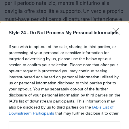
per il periodo natalizio, mentre il cinturino alla
caviglia offre stabilità e supporto. Un vero e proprio
must-have per chi cerca di catturare l’attenzione e
brillare durante le festività.
Style 24 -
Do Not Process My Personal Information
Il Natale è un momento perfetto per esprimere la
If you wish to opt-out of the sale, sharing to third parties, or
propria personalità attraverso la moda. Scegliere le
processing of your personal or sensitive information for
scarpe giuste può fare la differenza, rendendo ogni
targeted advertising by us, please use the below opt-out
outfit unico e indimenticabile. Con questa selezione
section to confirm your selection. Please note that after your
opt-out request is processed you may continue seeing
di calzature, si è pronte a festeggiare con stile e
interest-based ads based on personal information utilized by
glamour.
us or personal information disclosed to third parties prior to
your opt-out. You may separately opt-out of the further
disclosure of your personal information by third parties on the
IAB’s list of downstream participants. This information may
AUTORE
also be disclosed by us to third parties on the
IAB’s List of
Staff
Downstream Participants
that may further disclose it to other
third parties.