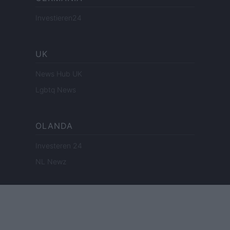
Investieren24
UK
News Hub UK
Lgbtq News
OLANDA
Investeren 24
NL Newz