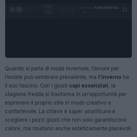
0:28 /
Ad
hub
Media
POWERED
1
/
4
3:16
BY
Quando si parla di moda invernale, l’amore per
l’estate può sembrare prevalente, ma
l’inverno
ha
il suo fascino. Con i giusti
capi essenziali
, la
stagione fredda si trasforma in un’opportunità per
esprimere il proprio stile in modo creativo e
confortevole. La chiave è saper
stratificare
e
scegliere i pezzi giusti che non solo garantiscono
calore, ma risultano anche esteticamente piacevoli.