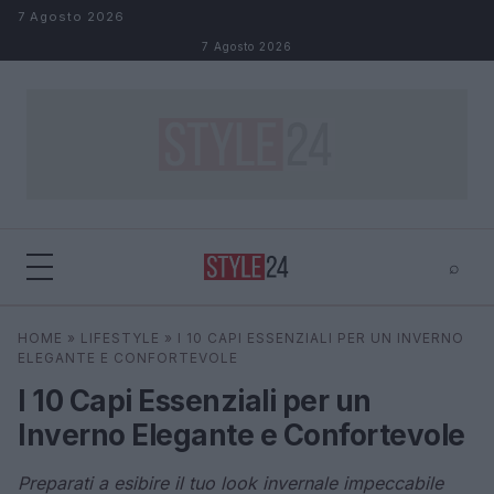
Salta al contenuto
7 Agosto 2026
7 Agosto 2026
⌕
×
⌕
HOME
»
LIFESTYLE
»
I 10 CAPI ESSENZIALI PER UN INVERNO
Cerca
ELEGANTE E CONFORTEVOLE
I 10 Capi Essenziali per un
Inverno Elegante e Confortevole
Preparati a esibire il tuo look invernale impeccabile