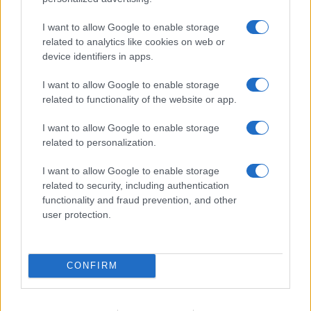
I want to allow Google to enable storage
Mostre di moda 2026: Franco Moschino a Forte di
Bard e gli eventi imperdibili in Italia
related to analytics like cookies on web or
device identifiers in apps.
Cristian Castiglioni · 7 Ago 2026
I want to allow Google to enable storage
LIFESTYLE
related to functionality of the website or app.
I want to allow Google to enable storage
related to personalization.
I want to allow Google to enable storage
related to security, including authentication
functionality and fraud prevention, and other
user protection.
CONFIRM
Le nuove Havaianas Kitten Heel debuttano a
Copenhagen: un mix di comfort e stile