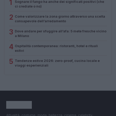
1
Sognare il fango ha anche dei significati positivi (che
ci crediate o no)
2
Come valorizzare la zona giorno attraverso una scelta
consapevole dell’arredamento
3
Dove andare per sfuggire all’afa: 5 mete fresche vicino
a Milano
4
Ospitalità contemporanea: ristoranti, hotel e rituali
estivi
5
Tendenze estive 2026: zero-proof, cucina locale e
viaggi esperienziali
Attualità, costume, moda, bellezza, cinema, celebrity,