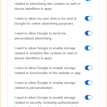
related to advertising like cookies on web or
Gravina in Puglia è un borgo unico, scavato nella
device identifiers in apps.
roccia e affacciato su un profondo canyon. La sua
I want to allow my user data to be sent to
architettura rupestre risulta affascinante e invita a
Google for online advertising purposes.
esplorare un mondo sotterraneo di cunicoli e
cantine, offrendo un’opportunità di scoperta senza
I want to allow Google to send me
personalized advertising.
pari.
I want to allow Google to enable storage
Identità storica
related to analytics like cookies on web or
device identifiers in apps.
La Gravina Sotterranea rappresenta un emblema
dell’identità storica del luogo. Questo aspetto rende
I want to allow Google to enable storage
related to functionality of the website or app.
Gravina un’ulteriore tappa da non perdere nel
viaggio attraverso i borghi più belli d’Italia,
I want to allow Google to enable storage
arricchendo l’esperienza di chi desidera conoscere
related to personalization.
a fondo la cultura locale.
I want to allow Google to enable storage
related to security, including authentication