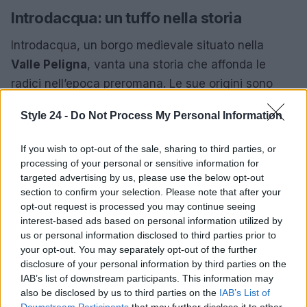
Introdacqua: un tuffo nella storia
Introdacqua, un borgo medievale situato nella
Valle Peligna
, vanta una storia che affonda le
radici nell’epoca preromana. Le sue origini sono
legate a monaci che hanno contribuito alla
Style 24 -
Do Not Process My Personal Information
formazione della comunità locale.
If you wish to opt-out of the sale, sharing to third parties, or
Architettura storica
processing of your personal or sensitive information for
targeted advertising by us, please use the below opt-out
Passeggiando tra i vicoli di Introdacqua, è possibile
section to confirm your selection. Please note that after your
scoprire i resti delle antiche fortificazioni e
opt-out request is processed you may continue seeing
immergersi nella storia di un luogo affascinante e
interest-based ads based on personal information utilized by
us or personal information disclosed to third parties prior to
ricco di cultura.
your opt-out. You may separately opt-out of the further
disclosure of your personal information by third parties on the
Forza d’Agrò: autenticità siciliana
IAB’s list of downstream participants. This information may
also be disclosed by us to third parties on the
IAB’s List of
Affacciato sulla costa siciliana, il borgo di Forza
Downstream Participants
that may further disclose it to other