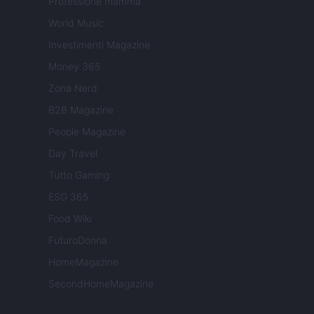
Professione mamma
World Music
Investimenti Magazine
Money 365
Zona Nerd
B2B Magazine
People Magazine
Day Travel
Tutto Gaming
ESG 365
Food Wiki
FuturoDonna
HomeMagazine
SecondHomeMagazine