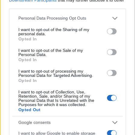
d’Agrò conserva intatto il fascino della tradizione.
third parties.
Le stradine in pietra e la calda ospitalità dei suoi
Please note that this website/app uses one or more Google
Personal Data Processing Opt Outs
abitanti contribuiscono a creare un’atmosfera
services and may gather and store information including but
not limited to your visit or usage behaviour. You may click to
I want to opt-out of the Sharing of my
unica. Qui, la storia si intreccia con la cultura
personal data.
grant or deny consent to Google and its third-party tags to
Opted In
locale, offrendo un’esperienza autentica.
use your data for below specified purposes in below Google
consent section.
I want to opt-out of the Sale of my
Cucina e tradizioni
Personal Data.
Opted In
Le piazzette e le chiese storiche di Forza d’Agrò
I want to opt-out of processing my
raccontano una vita vissuta con passione e
Personal Data for Targeted Advertising.
Opted In
autenticità. Questo borgo è un luogo dove ogni
visitatore può sentirsi a casa, immerso in tradizioni
I want to opt-out of Collection, Use,
Retention, Sale, and/or Sharing of my
culinarie e culturali che affondano le radici nel
Personal Data that Is Unrelated with the
Purposes for which it was collected.
passato.
Opted Out
Gravina in Puglia: un viaggio
Google consents
sotterraneo
I want to allow Google to enable storage