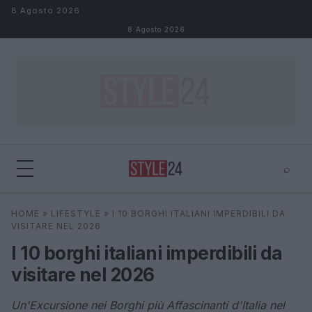
Salta al contenuto
8 Agosto 2026
8 Agosto 2026
⌕
×
⌕
HOME
»
LIFESTYLE
»
I 10 BORGHI ITALIANI IMPERDIBILI DA
Cerca
VISITARE NEL 2026
I 10 borghi italiani imperdibili da
visitare nel 2026
Un'Excursione nei Borghi più Affascinanti d'Italia nel