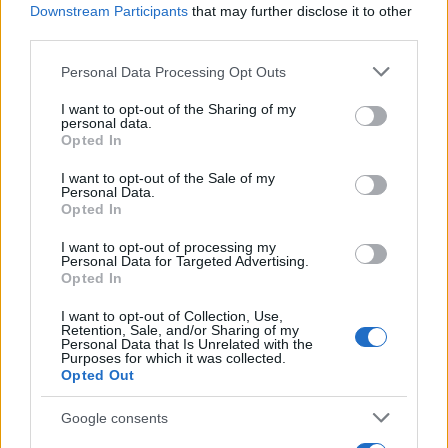
Downstream Participants
that may further disclose it to other
third parties.
Please note that this website/app uses one or more Google
Personal Data Processing Opt Outs
AUTORE
services and may gather and store information including but
Staff
not limited to your visit or usage behaviour. You may click to
I want to opt-out of the Sharing of my
personal data.
grant or deny consent to Google and its third-party tags to
Opted In
use your data for below specified purposes in below Google
consent section.
I want to opt-out of the Sale of my
Personal Data.
Opted In
I want to opt-out of processing my
Personal Data for Targeted Advertising.
Opted In
I want to opt-out of Collection, Use,
Retention, Sale, and/or Sharing of my
Personal Data that Is Unrelated with the
Purposes for which it was collected.
Opted Out
Google consents