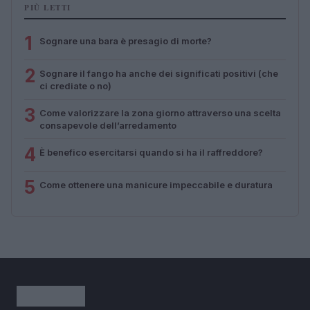
PIÙ LETTI
1
Sognare una bara è presagio di morte?
2
Sognare il fango ha anche dei significati positivi (che
ci crediate o no)
3
Come valorizzare la zona giorno attraverso una scelta
consapevole dell’arredamento
4
È benefico esercitarsi quando si ha il raffreddore?
5
Come ottenere una manicure impeccabile e duratura