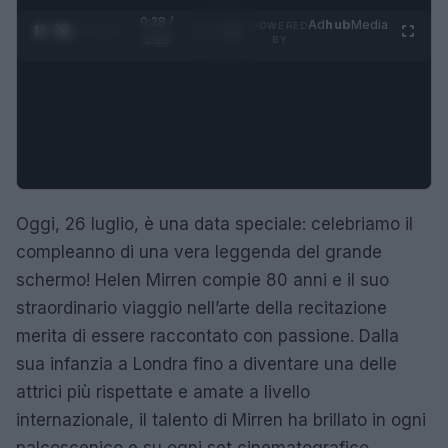
0:29 /
Ad
hub
Media
POWERED
1
/
4
3:16
BY
Oggi, 26 luglio, è una data speciale: celebriamo il
compleanno di una vera leggenda del grande
schermo! Helen Mirren compie 80 anni e il suo
straordinario viaggio nell’arte della recitazione
merita di essere raccontato con passione. Dalla
sua infanzia a Londra fino a diventare una delle
attrici più rispettate e amate a livello
internazionale, il talento di Mirren ha brillato in ogni
palcoscenico e su ogni set cinematografico.