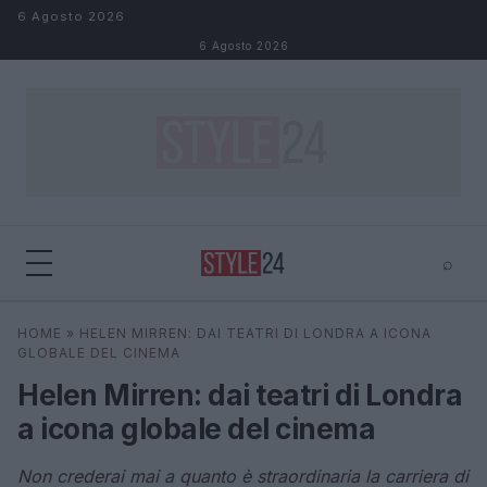
Salta al contenuto
6 Agosto 2026
6 Agosto 2026
⌕
×
⌕
HOME
»
HELEN MIRREN: DAI TEATRI DI LONDRA A ICONA
Cerca
GLOBALE DEL CINEMA
Helen Mirren: dai teatri di Londra
a icona globale del cinema
Non crederai mai a quanto è straordinaria la carriera di