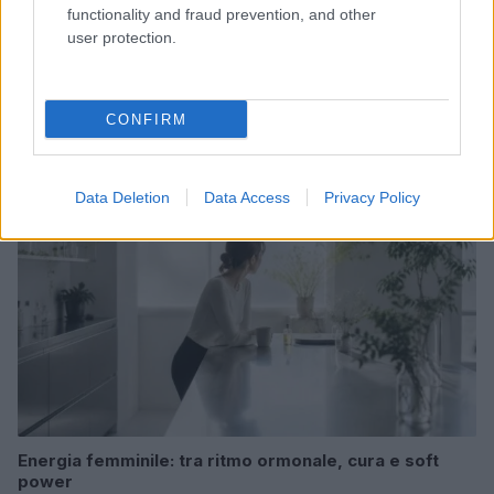
functionality and fraud prevention, and other
user protection.
Come preservare il colore dei capelli in estate:
consigli di Niky Epi di Aldo Coppola
Cristian Castiglioni · 6 Ago 2026
CONFIRM
BENESSERE
Data Deletion
Data Access
Privacy Policy
Energia femminile: tra ritmo ormonale, cura e soft
power