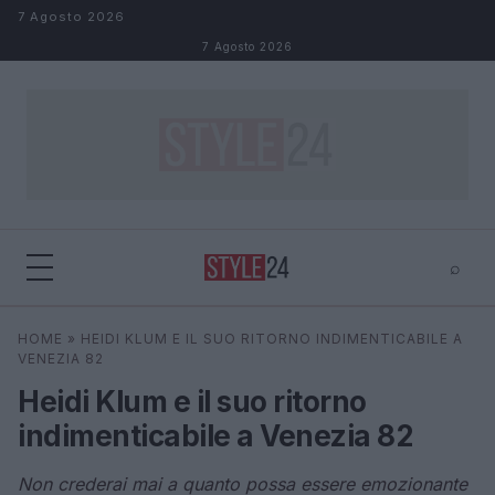
Salta al contenuto
7 Agosto 2026
7 Agosto 2026
⌕
×
⌕
HOME
»
HEIDI KLUM E IL SUO RITORNO INDIMENTICABILE A
Cerca
VENEZIA 82
Heidi Klum e il suo ritorno
indimenticabile a Venezia 82
Non crederai mai a quanto possa essere emozionante