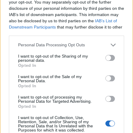
your opt-out. You may separately opt-out of the further
disclosure of your personal information by third parties on the
IAB’s list of downstream participants. This information may
also be disclosed by us to third parties on the
IAB’s List of
Downstream Participants
that may further disclose it to other
third parties.
Please note that this website/app uses one or more Google
Personal Data Processing Opt Outs
services and may gather and store information including but
not limited to your visit or usage behaviour. You may click to
I want to opt-out of the Sharing of my
personal data.
grant or deny consent to Google and its third-party tags to
Opted In
use your data for below specified purposes in below Google
consent section.
I want to opt-out of the Sale of my
Personal Data.
Opted In
I want to opt-out of processing my
Personal Data for Targeted Advertising.
Opted In
Continua a leggere
I want to opt-out of Collection, Use,
Retention, Sale, and/or Sharing of my
LIFESTYLE
Personal Data that Is Unrelated with the
Purposes for which it was collected.