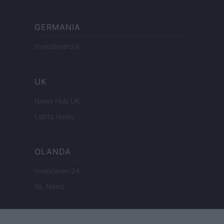
GERMANIA
Investieren24
UK
News Hub UK
Lgbtq News
OLANDA
Investeren 24
NL Newz