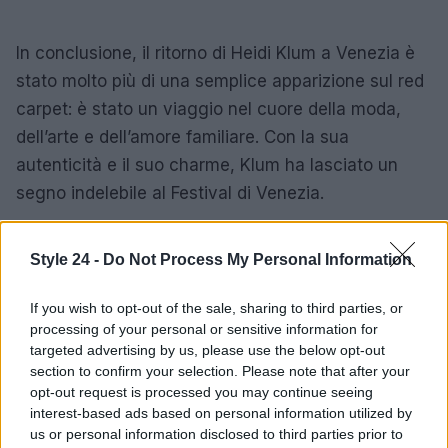
In conclusione, il ritorno di Heidi Klum a Venezia è
stato molto più di una semplice apparizione sul red
carpet: è stato un viaggio nel cuore della moda,
dell’arte e dell’amore familiare. Con la sua
autenticità e il suo charme, Klum ha lasciato un
segno indelebile al Festival di Venezia.
Style 24 -
Do Not Process My Personal Information
AUTORE
Staff
If you wish to opt-out of the sale, sharing to third parties, or
processing of your personal or sensitive information for
targeted advertising by us, please use the below opt-out
section to confirm your selection. Please note that after your
opt-out request is processed you may continue seeing
interest-based ads based on personal information utilized by
us or personal information disclosed to third parties prior to