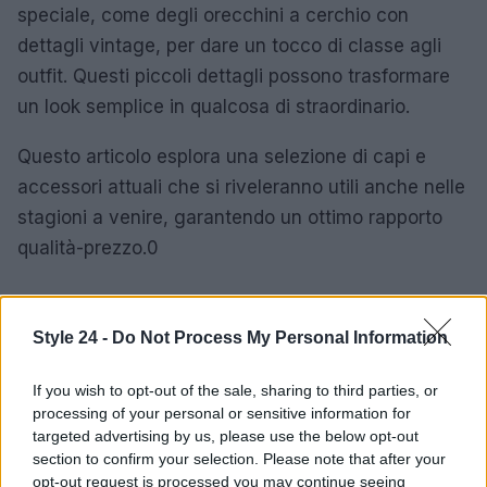
speciale, come degli orecchini a cerchio con
dettagli vintage, per dare un tocco di classe agli
outfit. Questi piccoli dettagli possono trasformare
un look semplice in qualcosa di straordinario.
Questo articolo esplora una selezione di capi e
accessori attuali che si riveleranno utili anche nelle
stagioni a venire, garantendo un ottimo rapporto
qualità-prezzo.0
Style 24 -
Do Not Process My Personal Information
AUTORE
Staff
If you wish to opt-out of the sale, sharing to third parties, or
processing of your personal or sensitive information for
targeted advertising by us, please use the below opt-out
section to confirm your selection. Please note that after your
opt-out request is processed you may continue seeing