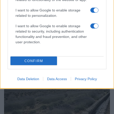
I want to allow Google to enable storage
related to personalization.
I want to allow Google to enable storage
related to security, including authentication
functionality and fraud prevention, and other
user protection.
Dove si terrà Vogue World nel 2027: la scelta di San
Francisco
CONFIRM
Matteo Pellegrino · 6 Ago 2026
LIFESTYLE
Data Deletion
Data Access
Privacy Policy