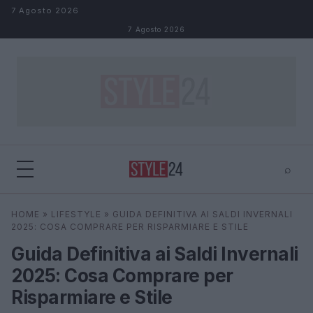
Salta al contenuto
7 Agosto 2026
7 Agosto 2026
⌕
×
⌕
HOME
»
LIFESTYLE
»
GUIDA DEFINITIVA AI SALDI INVERNALI
Cerca
2025: COSA COMPRARE PER RISPARMIARE E STILE
Guida Definitiva ai Saldi Invernali
2025: Cosa Comprare per
Risparmiare e Stile