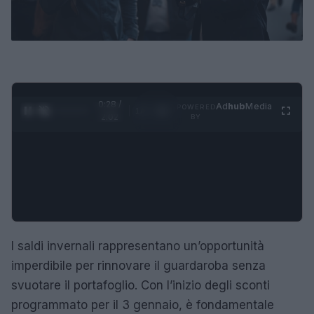
0:29 /
Ad
hub
Media
POWERED
1
/
4
2:02
BY
I saldi invernali rappresentano un’opportunità
imperdibile per rinnovare il guardaroba senza
svuotare il portafoglio. Con l’inizio degli sconti
programmato per il 3 gennaio, è fondamentale