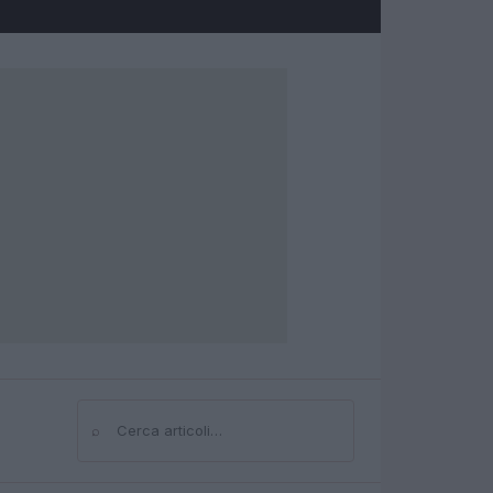
⌕
Cerca