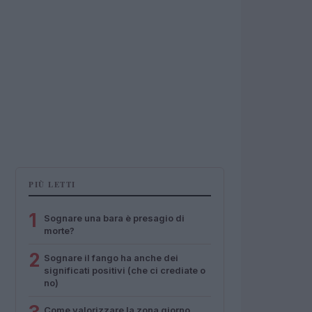
PIÙ LETTI
1
Sognare una bara è presagio di
morte?
2
Sognare il fango ha anche dei
significati positivi (che ci crediate o
no)
Come valorizzare la zona giorno