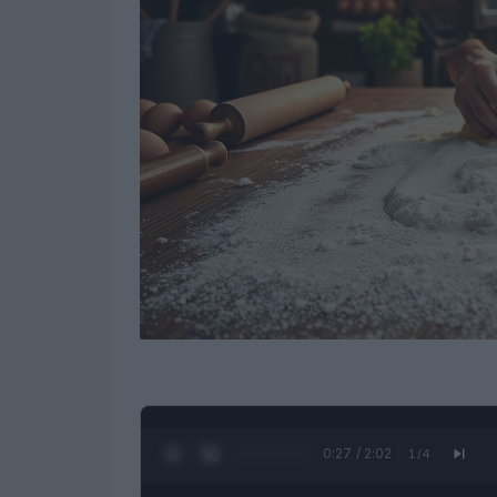
0:28 / 2:02
1
/
4