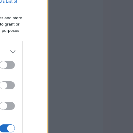
B’s List of
er and store
to grant or
ed purposes