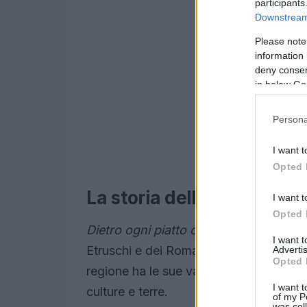
participants
Downstream 
Please note
information 
deny consent
in below Go
Persona
I want t
Opted 
La storia della pasta fres
I want t
Opted 
Dietro ogni piatto c’è una storia…
La pa
I want 
Etruschi e dei Romani, ma è in Italia c
Advertis
Opted 
regione ha le sue varianti, dai
tortellini
I want t
culture e terre.
of my P
was col