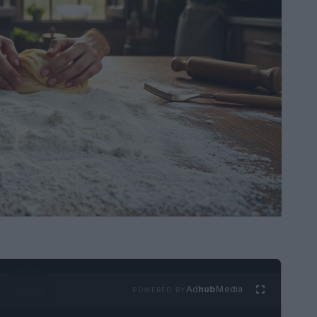
Ad
hub
Media
POWERED BY