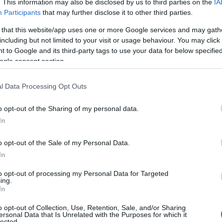
. This information may also be disclosed by us to third parties on the
IA
Participants
that may further disclose it to other third parties.
 that this website/app uses one or more Google services and may gath
including but not limited to your visit or usage behaviour. You may click 
 to Google and its third-party tags to use your data for below specifi
ogle consent section.
l Data Processing Opt Outs
o opt-out of the Sharing of my personal data.
In
ca
o opt-out of the Sale of my Personal Data.
In
sta ha origini antiche, risalenti ai tempi degli
to opt-out of processing my Personal Data for Targeted
he ha trovato la sua massima espressione. Ogni
ing.
In
emiliani ai
pici
toscani, tutti raccontano storie di
o opt-out of Collection, Use, Retention, Sale, and/or Sharing
ersonal Data that Is Unrelated with the Purposes for which it
lected.