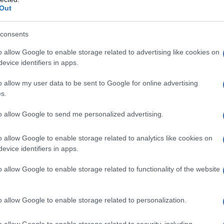
Out
e della pasta fresca
consents
enti principali sono solo due: farina e uova. Per
o allow Google to enable storage related to advertising like cookies on
lizzare farina di semola e uova fresche. Mescolare
evice identifiers in apps.
sto liscio e omogeneo, quindi lasciare riposare
o allow my user data to be sent to Google for online advertising
 è fondamentale per permettere al glutine di
s.
e facilmente lavorabile.
to allow Google to send me personalized advertising.
e la tradizione
o allow Google to enable storage related to analytics like cookies on
evice identifiers in apps.
preparare la pasta, riflettendo il
terroir
e la
o allow Google to enable storage related to functionality of the website
schi e di
filiera corta
non solo garantisce
i del proprio territorio. Sorseggiare un vino
o allow Google to enable storage related to personalization.
ta fresca è un modo per connettersi con la
o allow Google to enable storage related to security, including