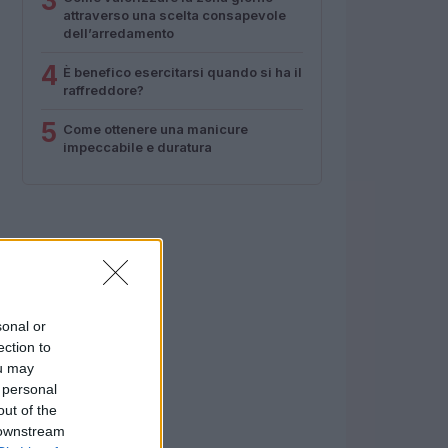
3
attraverso una scelta consapevole
dell’arredamento
4
È benefico esercitarsi quando si ha il
raffreddore?
5
Come ottenere una manicure
impeccabile e duratura
sonal or
ection to
ou may
 personal
out of the
 downstream