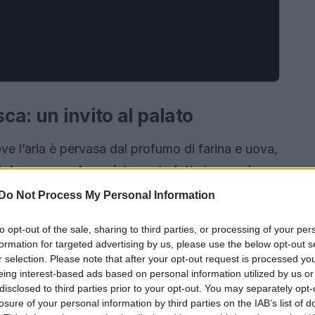
sca: un invito al palato
ve l’aria è pervasa dal profumo di farina e uova,
alato non mente mai
: la pasta fatta in casa ha un
ato con i prodotti industriali. Ogni morso è un
Do Not Process My Personal Information
 culinaria.
to opt-out of the sale, sharing to third parties, or processing of your per
formation for targeted advertising by us, please use the below opt-out s
r selection. Please note that after your opt-out request is processed y
eing interest-based ads based on personal information utilized by us or
disclosed to third parties prior to your opt-out. You may separately opt-
losure of your personal information by third parties on the IAB’s list of