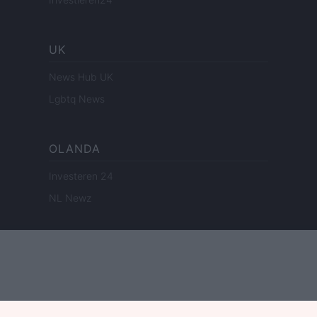
UK
News Hub UK
Lgbtq News
OLANDA
Investeren 24
NL Newz