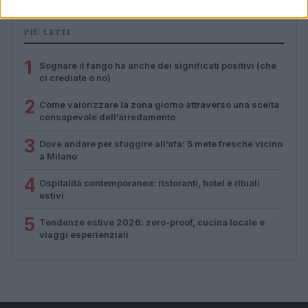
PIÙ LETTI
1
Sognare il fango ha anche dei significati positivi (che
ci crediate o no)
2
Come valorizzare la zona giorno attraverso una scelta
consapevole dell’arredamento
3
Dove andare per sfuggire all’afa: 5 mete fresche vicino
a Milano
4
Ospitalità contemporanea: ristoranti, hotel e rituali
estivi
5
Tendenze estive 2026: zero-proof, cucina locale e
viaggi esperienziali