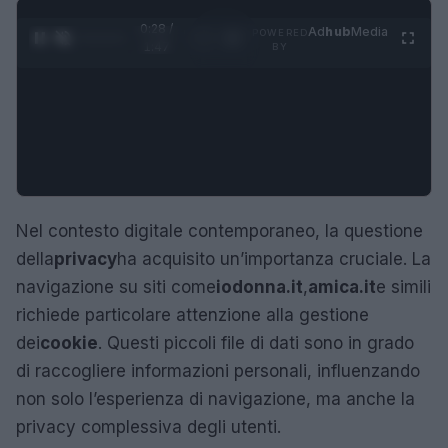
0:29 /
Ad
hub
Media
POWERED
1
/
4
1:47
BY
Nel contesto digitale contemporaneo, la questione
della
privacy
ha acquisito un’importanza cruciale. La
navigazione su siti come
iodonna.it
,
amica.it
e simili
richiede particolare attenzione alla gestione
dei
cookie
. Questi piccoli file di dati sono in grado
di raccogliere informazioni personali, influenzando
non solo l’esperienza di navigazione, ma anche la
privacy complessiva degli utenti.