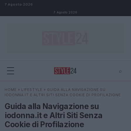
Salta al contenuto
7 Agosto 2026
7 Agosto 2026
⌕
×
⌕
HOME
»
LIFESTYLE
»
GUIDA ALLA NAVIGAZIONE SU
Cerca
IODONNA.IT E ALTRI SITI SENZA COOKIE DI PROFILAZIONE
Guida alla Navigazione su
iodonna.it e Altri Siti Senza
Cookie di Profilazione