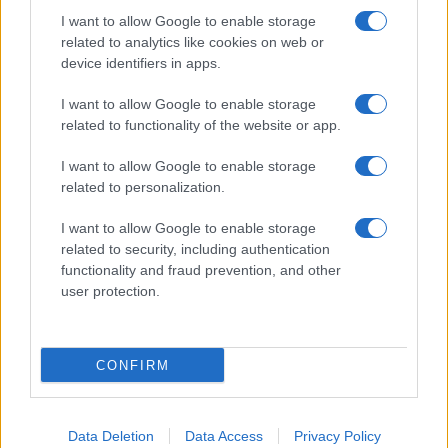
Look da ufficio estate 2026: consigli per un
I want to allow Google to enable storage
abbigliamento fresco e professionale
related to analytics like cookies on web or
Cristian Castiglioni · 7 Ago 2026
device identifiers in apps.
LIFESTYLE
I want to allow Google to enable storage
related to functionality of the website or app.
I want to allow Google to enable storage
related to personalization.
I want to allow Google to enable storage
related to security, including authentication
functionality and fraud prevention, and other
user protection.
CONFIRM
Magna Pars Milano: un’esperienza olfattiva unica in un
ex stabilimento di profumi
Matteo Pellegrino · 7 Ago 2026
Data Deletion
Data Access
Privacy Policy