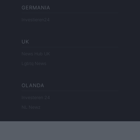
GERMANIA
Investieren24
UK
News Hub UK
Lgbtq News
OLANDA
Investeren 24
NL Newz