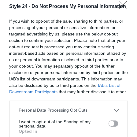
un appassionato di cultura, musica, o
Style 24 -
Do Not Process My Personal Information
semplicemente desideri divertirti, il Ferragosto a
Roma ha qualcosa da offrire per tutti. Non perdere
If you wish to opt-out of the sale, sharing to third parties, or
processing of your personal or sensitive information for
l’occasione di vivere questa magica esperienza
targeted advertising by us, please use the below opt-out
estiva! 🎉
section to confirm your selection. Please note that after your
opt-out request is processed you may continue seeing
interest-based ads based on personal information utilized by
us or personal information disclosed to third parties prior to
AUTORE
your opt-out. You may separately opt-out of the further
Staff
disclosure of your personal information by third parties on the
IAB’s list of downstream participants. This information may
also be disclosed by us to third parties on the
IAB’s List of
Downstream Participants
that may further disclose it to other
third parties.
Please note that this website/app uses one or more Google
Personal Data Processing Opt Outs
services and may gather and store information including but
not limited to your visit or usage behaviour. You may click to
I want to opt-out of the Sharing of my
personal data.
grant or deny consent to Google and its third-party tags to
Opted In
use your data for below specified purposes in below Google