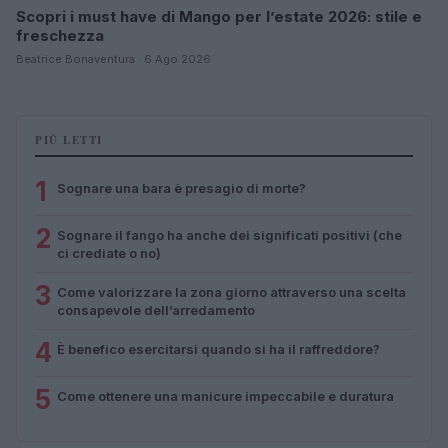
Scopri i must have di Mango per l’estate 2026: stile e
freschezza
Beatrice Bonaventura · 6 Ago 2026
PIÙ LETTI
1
Sognare una bara è presagio di morte?
2
Sognare il fango ha anche dei significati positivi (che
ci crediate o no)
3
Come valorizzare la zona giorno attraverso una scelta
consapevole dell’arredamento
4
È benefico esercitarsi quando si ha il raffreddore?
5
Come ottenere una manicure impeccabile e duratura