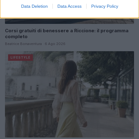
Data Deletion
Data Access
Privacy Policy
Corsi gratuiti di benessere a Riccione: il programma
completo
Beatrice Bonaventura · 6 Ago 2026
LIFESTYLE