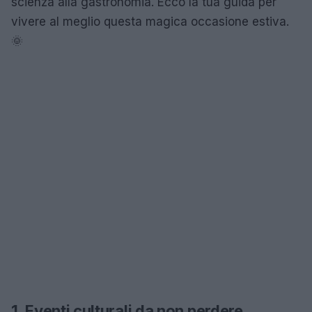
scienza alla gastronomia. Ecco la tua guida per
vivere al meglio questa magica occasione estiva.
🌞
1. Eventi culturali da non perdere