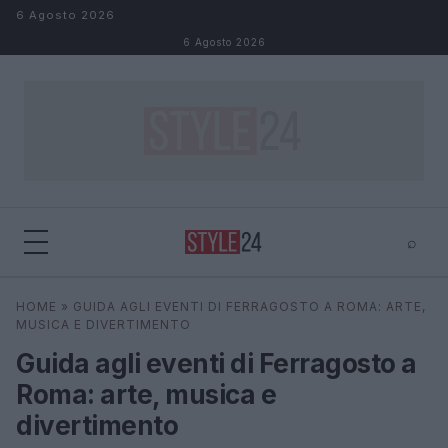
Salta al contenuto
6 Agosto 2026
6 Agosto 2026
⌕
×
⌕
HOME
»
GUIDA AGLI EVENTI DI FERRAGOSTO A ROMA: ARTE,
Cerca
MUSICA E DIVERTIMENTO
Guida agli eventi di Ferragosto a
Roma: arte, musica e
divertimento