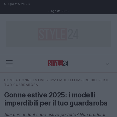
Salta al contenuto
9 Agosto 2026
9 Agosto 2026
⌕
×
⌕
HOME
»
GONNE ESTIVE 2025: I MODELLI IMPERDIBILI PER IL
Cerca
TUO GUARDAROBA
Gonne estive 2025: i modelli
imperdibili per il tuo guardaroba
Stai cercando il capo estivo perfetto? Non crederai