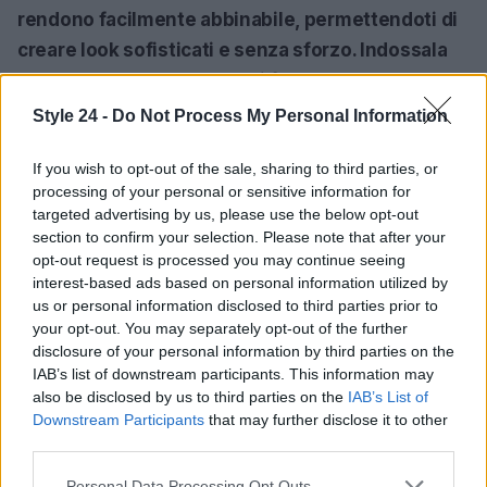
rendono facilmente abbinabile, permettendoti di
creare look sofisticati e senza sforzo.
Indossala
con bluse leggere e sandali flat per un look
effortless
che ti farà brillare in ogni situazione!
Style 24 -
Do Not Process My Personal Information
<\/p>
If you wish to opt-out of the sale, sharing to third parties, or
In conclusione, queste gonne non sono solo capi
processing of your personal or sensitive information for
targeted advertising by us, please use the below opt-out
d’abbigliamento, ma veri e propri alleati del tuo
section to confirm your selection. Please note that after your
stile estivo. Scegli il tuo modello preferito e
opt-out request is processed you may continue seeing
preparati a vivere un’estate all’insegna della
interest-based ads based on personal information utilized by
us or personal information disclosed to third parties prior to
moda! Sei pronta a far girare le teste? 🔥<\/p>
your opt-out. You may separately opt-out of the further
disclosure of your personal information by third parties on the
IAB’s list of downstream participants. This information may
also be disclosed by us to third parties on the
IAB’s List of
AUTORE
Downstream Participants
that may further disclose it to other
Staff
third parties.
Please note that this website/app uses one or more Google
Personal Data Processing Opt Outs