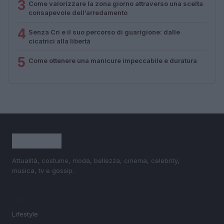
3
Come valorizzare la zona giorno attraverso una scelta
consapevole dell’arredamento
4
Senza Cri e il suo percorso di guarigione: dalle
cicatrici alla libertà
5
Come ottenere una manicure impeccabile e duratura
Attualità, costume, moda, bellezza, cinema, celebrity,
musica, tv e gossip.
SEZIONI
Lifestyle