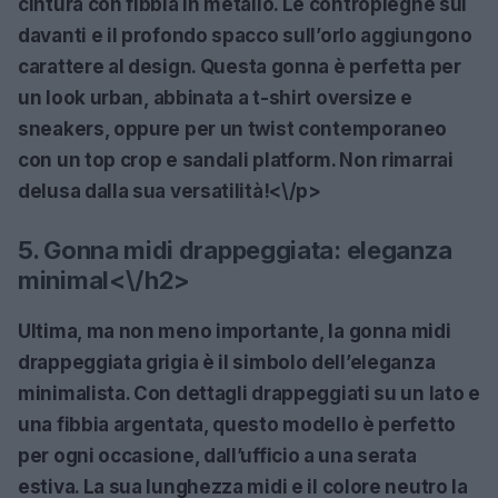
cintura con fibbia in metallo. Le contropieghe sul
davanti e il profondo spacco sull’orlo aggiungono
carattere al design.
Questa gonna è perfetta per
un look urban
, abbinata a t-shirt oversize e
sneakers, oppure per un twist contemporaneo
con un top crop e sandali platform. Non rimarrai
delusa dalla sua versatilità!<\/p>
5. Gonna midi drappeggiata: eleganza
minimal<\/h2>
Ultima, ma non meno importante, la gonna midi
drappeggiata grigia è il simbolo dell’eleganza
minimalista. Con dettagli drappeggiati su un lato e
una fibbia argentata, questo modello è perfetto
per ogni occasione, dall’ufficio a una serata
estiva. La sua lunghezza midi e il colore neutro la