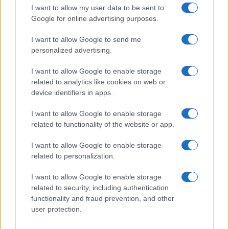
Continua a leggere
I want to allow my user data to be sent to
Google for online advertising purposes.
LIFESTYLE
I want to allow Google to send me
personalized advertising.
I want to allow Google to enable storage
related to analytics like cookies on web or
device identifiers in apps.
I want to allow Google to enable storage
related to functionality of the website or app.
I want to allow Google to enable storage
related to personalization.
Scopri Noto: guida alla città barocca più elegante della
I want to allow Google to enable storage
Sicilia
related to security, including authentication
functionality and fraud prevention, and other
Matteo Pellegrino · 9 Ago 2026
user protection.
BENESSERE