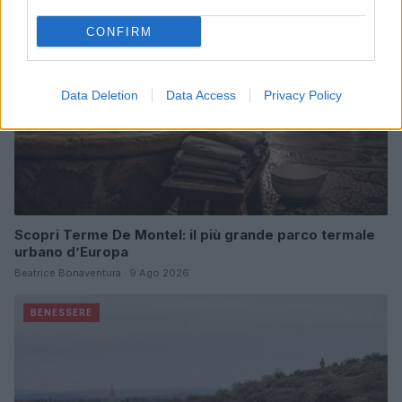
CONFIRM
Data Deletion
Data Access
Privacy Policy
Scopri Terme De Montel: il più grande parco termale
urbano d’Europa
Beatrice Bonaventura · 9 Ago 2026
BENESSERE