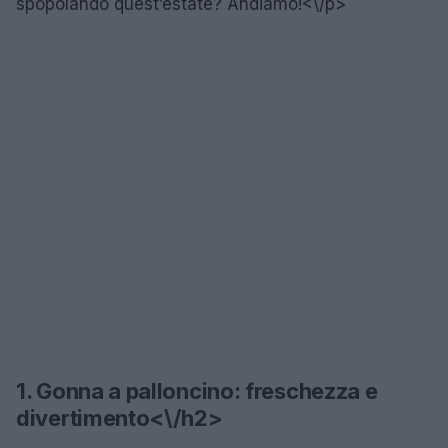
spopolando quest’estate? Andiamo!<\/p>
1. Gonna a palloncino: freschezza e
divertimento<\/h2>