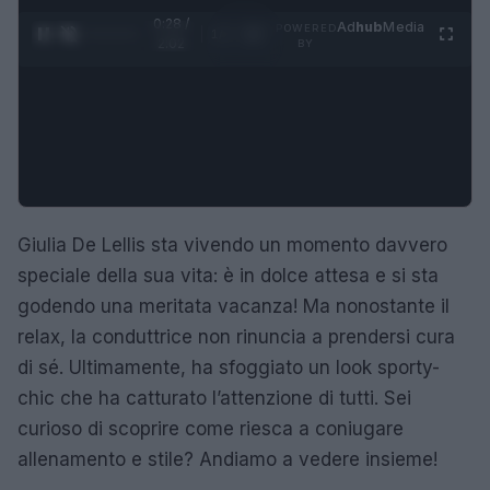
0:28 /
Ad
hub
Media
POWERED
1
/
4
2:02
BY
Giulia De Lellis sta vivendo un momento davvero
speciale della sua vita: è in dolce attesa e si sta
godendo una meritata vacanza! Ma nonostante il
relax, la conduttrice non rinuncia a prendersi cura
di sé. Ultimamente, ha sfoggiato un look sporty-
chic che ha catturato l’attenzione di tutti. Sei
curioso di scoprire come riesca a coniugare
allenamento e stile? Andiamo a vedere insieme!