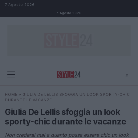
Salta al contenuto
7 Agosto 2026
7 Agosto 2026
⌕
×
⌕
HOME
»
GIULIA DE LELLIS SFOGGIA UN LOOK SPORTY-CHIC
Cerca
DURANTE LE VACANZE
Giulia De Lellis sfoggia un look
sporty-chic durante le vacanze
Non crederai mai a quanto possa essere chic un look