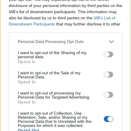
disclosure of your personal information by third parties on the
IAB’s list of downstream participants. This information may
also be disclosed by us to third parties on the
IAB’s List of
Downstream Participants
that may further disclose it to other
third parties.
Please note that this website/app uses one or more Google
Personal Data Processing Opt Outs
services and may gather and store information including but
not limited to your visit or usage behaviour. You may click to
I want to opt-out of the Sharing of my
personal data.
grant or deny consent to Google and its third-party tags to
Opted In
use your data for below specified purposes in below Google
consent section.
I want to opt-out of the Sale of my
Personal Data.
Opted In
Continua a leggere
I want to opt-out of processing my
Personal Data for Targeted Advertising.
Opted In
BELLEZZA
I want to opt-out of Collection, Use,
Retention, Sale, and/or Sharing of my
Personal Data that Is Unrelated with the
Purposes for which it was collected.
Opted Out