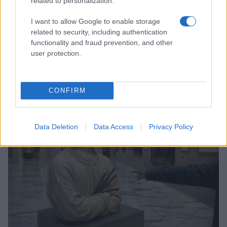
related to personalization.
I want to allow Google to enable storage
related to security, including authentication
functionality and fraud prevention, and other
user protection.
Le nuove Havaianas Kitten Heel debuttano a
Copenhagen: un mix di comfort e stile
Matteo Pellegrino · 7 Ago 2026
CONFIRM
BELLEZZA
Data Deletion
Data Access
Privacy Policy