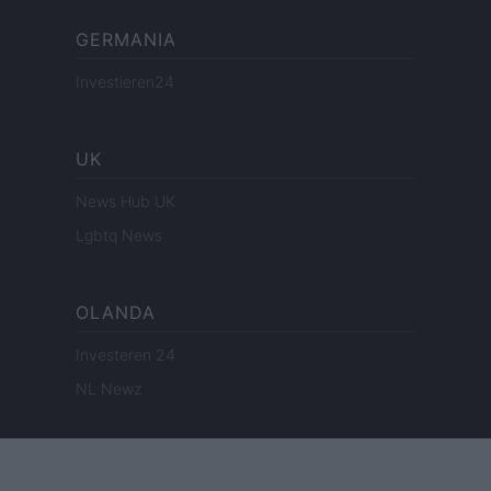
GERMANIA
Investieren24
UK
News Hub UK
Lgbtq News
OLANDA
Investeren 24
NL Newz