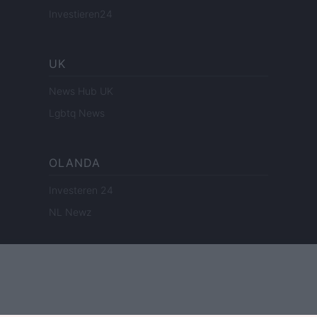
Investieren24
UK
News Hub UK
Lgbtq News
OLANDA
Investeren 24
NL Newz