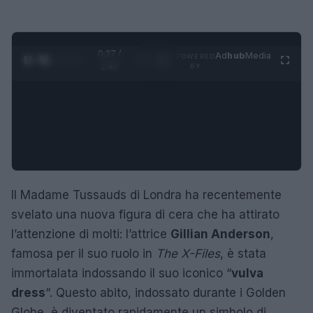
0:28 /
Ad
hub
Media
POWERED
1
/
4
1:47
BY
Il Madame Tussauds di Londra ha recentemente
svelato una nuova figura di cera che ha attirato
l’attenzione di molti: l’attrice
Gillian Anderson
,
famosa per il suo ruolo in
The X-Files
, è stata
immortalata indossando il suo iconico “
vulva
dress
“. Questo abito, indossato durante i Golden
Globe, è diventato rapidamente un simbolo di