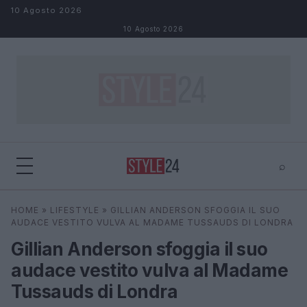
Salta al contenuto
10 Agosto 2026
10 Agosto 2026
⌕
×
⌕
HOME
»
LIFESTYLE
»
GILLIAN ANDERSON SFOGGIA IL SUO
Cerca
AUDACE VESTITO VULVA AL MADAME TUSSAUDS DI LONDRA
Gillian Anderson sfoggia il suo
audace vestito vulva al Madame
Tussauds di Londra