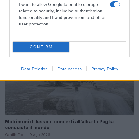
I want to allow Google to enable storage
Accessori IKEA per la cura delle piante: pratici e di
related to security, including authentication
design
functionality and fraud prevention, and other
Camilla Fiore · 9 Ago 2026
user protection.
LIFESTYLE
CONFIRM
Data Deletion
Data Access
Privacy Policy
Matrimoni di lusso e concerti all’alba: la Puglia
conquista il mondo
Camilla Fiore · 9 Ago 2026