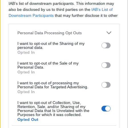
IAB’s list of downstream participants. This information may
also be disclosed by us to third parties on the
IAB’s List of
Downstream Participants
that may further disclose it to other
third parties.
Please note that this website/app uses one or more Google
Personal Data Processing Opt Outs
services and may gather and store information including but
not limited to your visit or usage behaviour. You may click to
I want to opt-out of the Sharing of my
personal data.
grant or deny consent to Google and its third-party tags to
Opted In
use your data for below specified purposes in below Google
consent section.
Continua a leggere
I want to opt-out of the Sale of my
Personal Data.
Opted In
LIFESTYLE
I want to opt-out of processing my
Personal Data for Targeted Advertising.
Opted In
I want to opt-out of Collection, Use,
Retention, Sale, and/or Sharing of my
Personal Data that Is Unrelated with the
Purposes for which it was collected.
Opted Out