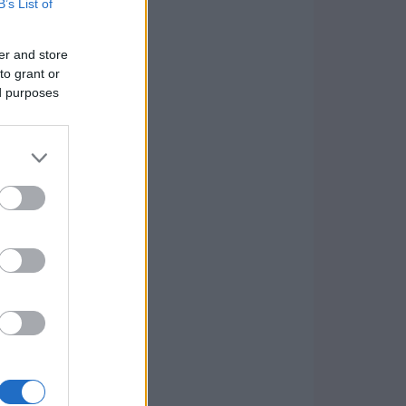
B’s List of
er and store
to grant or
ed purposes