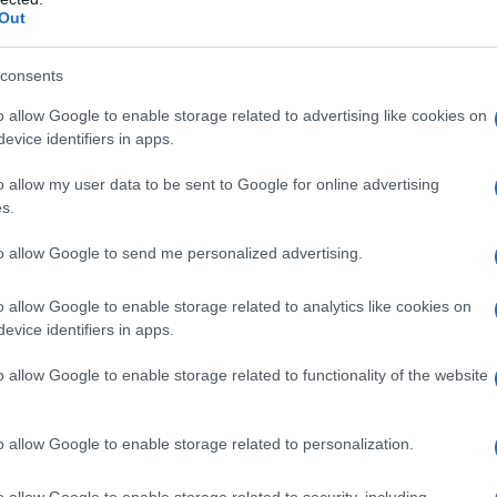
 appassionata di moda.
Out
consents
o allow Google to enable storage related to advertising like cookies on
a sorprendente. Dalle giacche
biker
alle versioni
evice identifiers in apps.
aux shearling
si presenta in un’ampia gamma di
o allow my user data to be sent to Google for online advertising
ome il beige e il marrone, si combinano con interni
s.
tura l’attenzione.
to allow Google to send me personalized advertising.
to
comfy chic
degli anni ’80, mentre i modelli più
o allow Google to enable storage related to analytics like cookies on
i a contrasto soddisfano i gusti di chi ricerca
evice identifiers in apps.
ti biker in shearling, ispirati al mondo aviator e
o allow Google to enable storage related to functionality of the website
 possa essere reinterpretato per diversi
o allow Google to enable storage related to personalization.
o allow Google to enable storage related to security, including