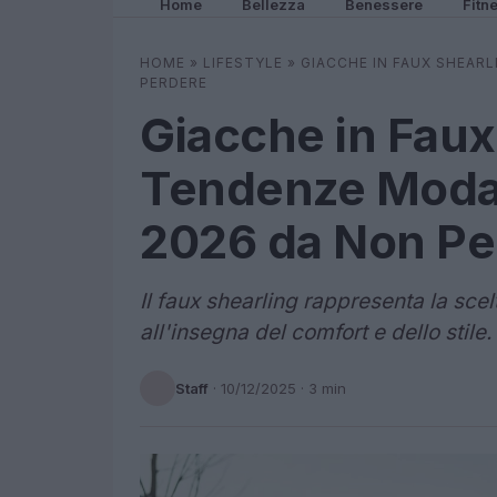
Home
Bellezza
Benessere
Fitn
HOME
»
LIFESTYLE
»
GIACCHE IN FAUX SHEARL
PERDERE
Giacche in Faux
Tendenze Moda 
2026 da Non Pe
Il faux shearling rappresenta la sce
all'insegna del comfort e dello stile.
Staff
·
10/12/2025
· 3 min