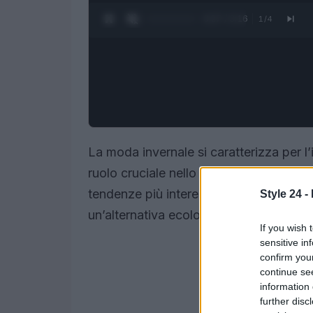
0:28 / 3:16
1
/
4
La moda invernale si caratterizza per l
ruolo cruciale nello definire lo stile p
tendenze più interessanti è rappresent
Style 24 -
un’alternativa ecologica che combina 
If you wish 
sensitive in
confirm you
continue se
information 
further disc