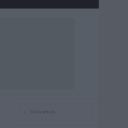
⌕
Cerca