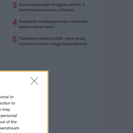
3
Dove andare per sfuggire all’afa: 5
mete fresche vicino a Milano
4
Ospitalità contemporanea: ristoranti,
hotel e rituali estivi
5
Tendenze estive 2026: zero-proof,
cucina locale e viaggi esperienziali
sonal or
ection to
ou may
 personal
out of the
 downstream