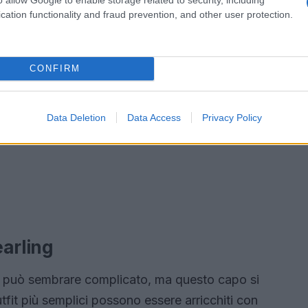
cation functionality and fraud prevention, and other user protection.
CONFIRM
Data Deletion
Data Access
Privacy Policy
earling
può sembrare complicato, ma questo capo si
fit più semplici possono essere arricchiti con