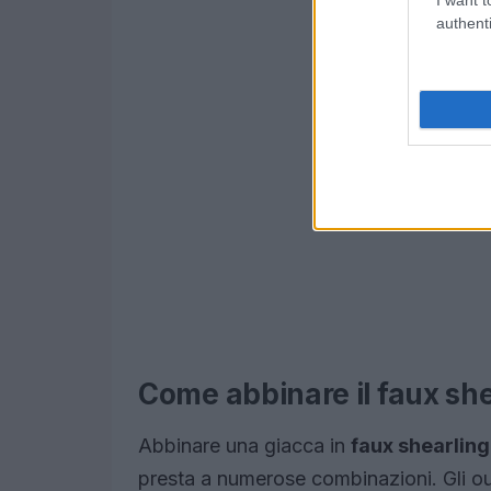
authenti
Come abbinare il faux sh
Abbinare una giacca in
faux shearling
presta a numerose combinazioni. Gli out