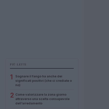
PIÙ LETTI
1
Sognare il fango ha anche dei
significati positivi (che ci crediate o
no)
2
Come valorizzare la zona giorno
attraverso una scelta consapevole
dell’arredamento