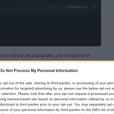
Ad
hub
Media
POWERED BY
’importanza dei capispalla, che svolgono un
ersonale. Per la stagione 2025-2026, una delle
ata dalle giacche in
faux shearling
,
Do Not Process My Personal Information
eleganza e comfort.
to opt-out of the sale, sharing to third parties, or processing of your per
formation for targeted advertising by us, please use the below opt-out s
r selection. Please note that after your opt-out request is processed y
eing interest-based ads based on personal information utilized by us or
disclosed to third parties prior to your opt-out. You may separately opt-
losure of your personal information by third parties on the IAB’s list of