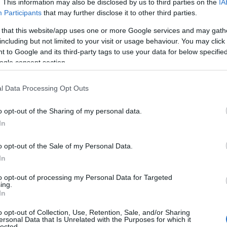
. This information may also be disclosed by us to third parties on the
IA
Participants
that may further disclose it to other third parties.
 that this website/app uses one or more Google services and may gath
including but not limited to your visit or usage behaviour. You may click 
 to Google and its third-party tags to use your data for below specifi
ogle consent section.
l Data Processing Opt Outs
o opt-out of the Sharing of my personal data.
In
ng
o opt-out of the Sale of my Personal Data.
In
i semplice tessuto; rappresenta un simbolo di
to opt-out of processing my Personal Data for Targeted
ing.
ale, che riproduce la morbidezza del montone
In
ale per affrontare le rigide temperature
o opt-out of Collection, Use, Retention, Sale, and/or Sharing
stili rende la giacca in shearling un elemento
ersonal Data that Is Unrelated with the Purposes for which it
lected.