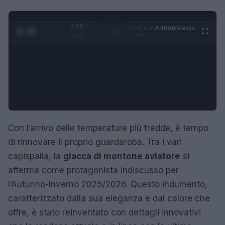
0:29 /
Ad
hub
Media
POWERED
1
/
4
1:47
BY
Con l’arrivo delle temperature più fredde, è tempo
di rinnovare il proprio guardaroba. Tra i vari
capispalla, la
giacca di montone aviatore
si
afferma come protagonista indiscusso per
l’Autunno-Inverno 2025/2026. Questo indumento,
caratterizzato dalla sua eleganza e dal calore che
offre, è stato reinventato con dettagli innovativi