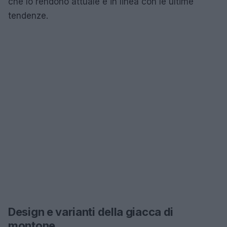
che lo rendono attuale e in linea con le ultime
tendenze.
Design e varianti della giacca di
montone