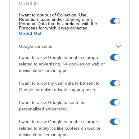
Opted In
Continua a leggere
I want to opt-out of Collection, Use,
Retention, Sale, and/or Sharing of my
Personal Data that Is Unrelated with the
Purposes for which it was collected.
LIFESTYLE
Opted Out
Google consents
I want to allow Google to enable storage
related to advertising like cookies on web or
device identifiers in apps.
I want to allow my user data to be sent to
Google for online advertising purposes.
I want to allow Google to send me
personalized advertising.
Copenhagen Fashion Week SS27: le novità che stanno
I want to allow Google to enable storage
rivoluzionando la moda
related to analytics like cookies on web or
Cristian Castiglioni · 8 Ago 2026
device identifiers in apps.