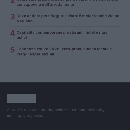
2
consapevole dell’arredamento
3
Dove andare per sfuggire all’afa: 5 mete fresche vicino
a Milano
4
Ospitalità contemporanea: ristoranti, hotel e rituali
estivi
5
Tendenze estive 2026: zero-proof, cucina locale e
viaggi esperienziali
Attualità, costume, moda, bellezza, cinema, celebrity,
musica, tv e gossip.