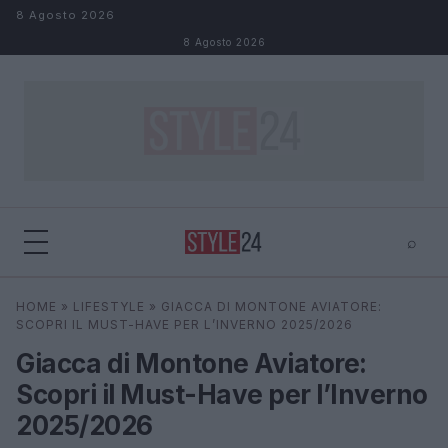
Salta al contenuto
8 Agosto 2026
8 Agosto 2026
⌕
×
⌕
HOME
»
LIFESTYLE
»
GIACCA DI MONTONE AVIATORE:
Cerca
SCOPRI IL MUST-HAVE PER L’INVERNO 2025/2026
Giacca di Montone Aviatore:
Scopri il Must-Have per l’Inverno
2025/2026