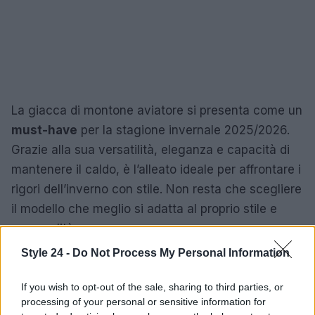
La giacca di montone aviatore si presenta come un
must-have
per la stagione invernale 2025/2026.
Grazie alla sua versatilità, eleganza e capacità di
mantenere il caldo, è l’alleato ideale per affrontare i
rigori dell’inverno con stile. Non resta che scegliere
il modello che meglio si adatta al proprio stile e
personalità.
Style 24 -
Do Not Process My Personal Information
If you wish to opt-out of the sale, sharing to third parties, or
AUTORE
Staff
processing of your personal or sensitive information for