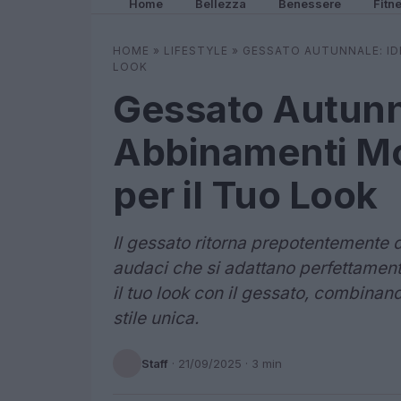
Home
Bellezza
Benessere
Fitn
HOME
»
LIFESTYLE
»
GESSATO AUTUNNALE: IDE
LOOK
Gessato Autunna
Abbinamenti Mod
per il Tuo Look
Il gessato ritorna prepotentemente 
audaci che si adattano perfettamen
il tuo look con il gessato, combinan
stile unica.
Staff
·
21/09/2025
· 3 min