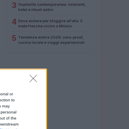
3
Ospitalità contemporanea: ristoranti,
hotel e rituali estivi
4
Dove andare per sfuggire all’afa: 5
mete fresche vicino a Milano
5
Tendenze estive 2026: zero-proof,
cucina locale e viaggi esperienziali
sonal or
ection to
ou may
 personal
out of the
 downstream