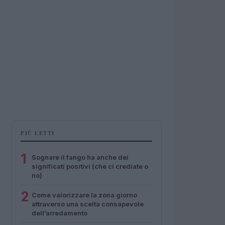
PIÙ LETTI
1
Sognare il fango ha anche dei
significati positivi (che ci crediate o
no)
2
Come valorizzare la zona giorno
attraverso una scelta consapevole
dell’arredamento