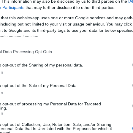
. This information may also be disclosed by us to third parties on the
IA
Participants
that may further disclose it to other third parties.
 that this website/app uses one or more Google services and may gath
including but not limited to your visit or usage behaviour. You may click 
 to Google and its third-party tags to use your data for below specifi
ogle consent section.
l Data Processing Opt Outs
o opt-out of the Sharing of my personal data.
In
o opt-out of the Sale of my Personal Data.
In
to opt-out of processing my Personal Data for Targeted
ing.
In
, lasciando alle spalle l’immagine del classico
o opt-out of Collection, Use, Retention, Sale, and/or Sharing
ersonal Data that Is Unrelated with the Purposes for which it
isti di oggi sperimentano con volumi inaspettati,
lected.