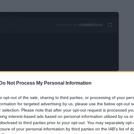
Ad
hub
Media
POWERED BY
 porta con sé l’anticipazione delle nuove
Do Not Process My Personal Information
 queste, il
gessato
si presenta in una veste
to opt-out of the sale, sharing to third parties, or processing of your per
ato e pronto a conquistare il guardaroba di ogni
formation for targeted advertising by us, please use the below opt-out s
ezioni Autunno-Inverno 2025/2026 hanno mostrato
r selection. Please note that after your opt-out request is processed y
eing interest-based ads based on personal information utilized by us or
 look rigorosi e formali, possa essere
disclosed to third parties prior to your opt-out. You may separately opt-
sticata.
losure of your personal information by third parties on the IAB’s list of