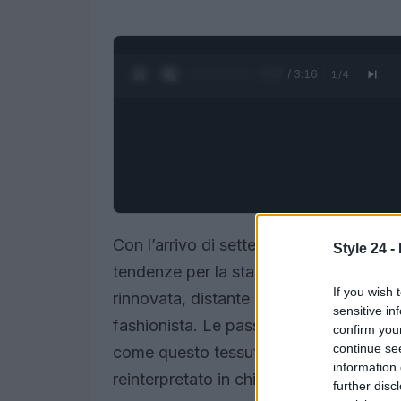
0:28 / 3:16
1
/
4
Con l’arrivo di settembre, l’aria fresca
Style 24 -
tendenze per la stagione autunnale. Tra
If you wish 
rinnovata, distante dai cliché del pass
sensitive in
fashionista. Le passerelle delle coll
confirm you
continue se
come questo tessuto, un tempo legato a
information 
reinterpretato in chiave moderna e sofi
further disc