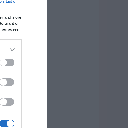
B’s List of
er and store
to grant or
ed purposes