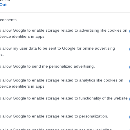
Out
ici, dando vita a un’eleganza che sfida le
consents
o allow Google to enable storage related to advertising like cookies on
endenze attuali
evice identifiers in apps.
to che il
gessato
può essere un simbolo di
o allow my user data to be sent to Google for online advertising
s.
evole è il completo presentato da
Emporio
over e linee morbide. Il grigio tenue del tessuto
to allow Google to send me personalized advertising.
entre l’abbinamento con una camicia in tonalità
o allow Google to enable storage related to analytics like cookies on
alore e personalità. Questo look esprime una
evice identifiers in apps.
i espressione.
o allow Google to enable storage related to functionality of the website
o allow Google to enable storage related to personalization.
 sua originalità è quella di
Uma Wang
, dove il
 di tessuti leggeri che fluiscono e si adagiano
o allow Google to enable storage related to security, including