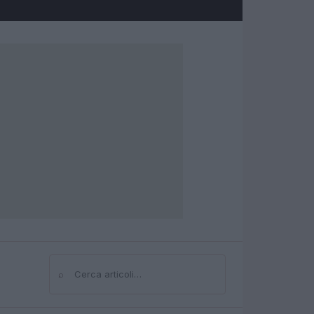
⌕
Cerca