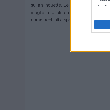
sulla silhouette. Le righe, in questo c
authenti
maglie in tonalità naturali come miele e
come occhiali a specchio che bilanciano