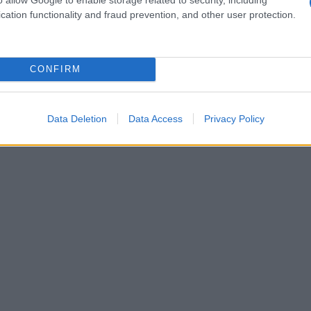
ontesto, creano un effetto cocoon, accentuato da
cation functionality and fraud prevention, and other user protection.
 avena, perfettamente in sintonia con dettagli
 la profondità del grigio.
CONFIRM
Data Deletion
Data Access
Privacy Policy