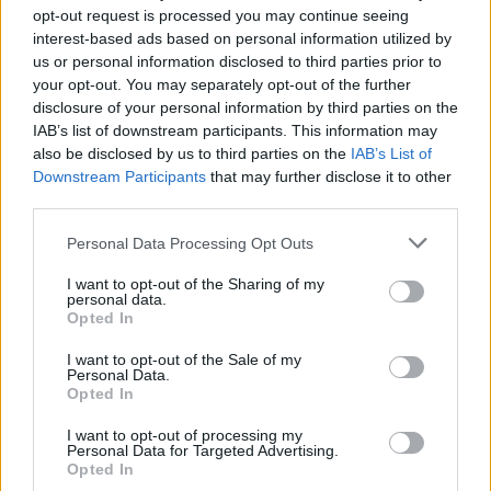
opt-out request is processed you may continue seeing
interest-based ads based on personal information utilized by
us or personal information disclosed to third parties prior to
your opt-out. You may separately opt-out of the further
disclosure of your personal information by third parties on the
IAB’s list of downstream participants. This information may
also be disclosed by us to third parties on the
IAB’s List of
Downstream Participants
that may further disclose it to other
third parties.
Please note that this website/app uses one or more Google
Personal Data Processing Opt Outs
services and may gather and store information including but
not limited to your visit or usage behaviour. You may click to
I want to opt-out of the Sharing of my
personal data.
grant or deny consent to Google and its third-party tags to
Continua a leggere
Opted In
use your data for below specified purposes in below Google
consent section.
I want to opt-out of the Sale of my
Brooklyn Beckham e la ricetta controversa con
Personal Data.
ALIMENTAZIONE
Opted In
l’acqua di mare
Beatrice Bonaventura · 10 Ago 2026
I want to opt-out of processing my
Personal Data for Targeted Advertising.
Opted In
BELLEZZA