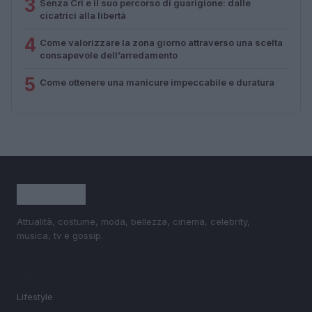
3
Senza Cri e il suo percorso di guarigione: dalle
cicatrici alla libertà
4
Come valorizzare la zona giorno attraverso una scelta
consapevole dell’arredamento
5
Come ottenere una manicure impeccabile e duratura
Attualità, costume, moda, bellezza, cinema, celebrity,
musica, tv e gossip.
SEZIONI
Lifestyle