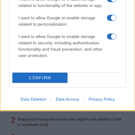
related to functionality of the website or app.
I want to allow Google to enable storage
related to personalization.
I want to allow Google to enable storage
related to security, including authentication
functionality and fraud prevention, and other
Matrimonio Tallulah Willis: l’abito da sposa Balenciaga
user protection.
e il ruolo di Demi Moore
Cristian Castiglioni · 10 Ago 2026
CONFIRM
PIÙ LETTI
Data Deletion
Data Access
Privacy Policy
1
Sognare una bara è presagio di morte?
2
Sognare il fango ha anche dei significati positivi (che
ci crediate o no)