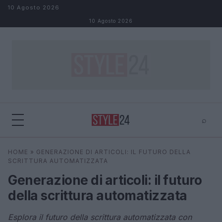
Salta al contenuto
10 Agosto 2026
10 Agosto 2026
⌕
×
⌕
HOME
»
GENERAZIONE DI ARTICOLI: IL FUTURO DELLA
Cerca
SCRITTURA AUTOMATIZZATA
Generazione di articoli: il futuro
della scrittura automatizzata
Esplora il futuro della scrittura automatizzata con