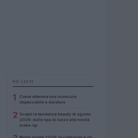
PIÙ LETTI
1
Come ottenere una manicure
impeccabile e duratura
2
Scopri le tendenze beauty di agosto
2026: dalle spa di lusso alle novità
make-up
Moda estate 2026: le collezioni e gli