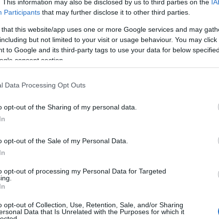
. This information may also be disclosed by us to third parties on the
IA
Participants
that may further disclose it to other third parties.
 that this website/app uses one or more Google services and may gath
including but not limited to your visit or usage behaviour. You may click 
 to Google and its third-party tags to use your data for below specifi
ogle consent section.
l Data Processing Opt Outs
o opt-out of the Sharing of my personal data.
In
espo
ma prevenire il gonfiore e mantenere il
ne express
all’uso di
phon
e mini spazzole, fino
o opt-out of the Sale of my Personal Data.
issaggio invisibile, ecco una mappa operativa che
In
ggerimenti sulla
shape
della frangia in base alle
to opt-out of processing my Personal Data for Targeted
ing.
In
o opt-out of Collection, Use, Retention, Sale, and/or Sharing
ità: 5 minuti che salvano la
ersonal Data that Is Unrelated with the Purposes for which it
lected.