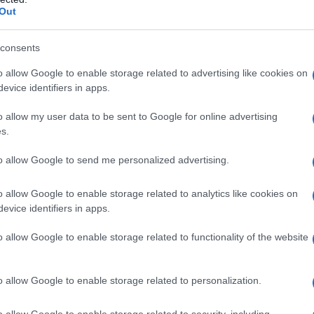
Out
eve e ripetibile. Appena la frangia inizia a
consents
fuori
shape
vaporizzare un velo di
spray
o allow Google to enable storage related to advertising like cookies on
sa sulla sola frangia, pettinare con un
pettine
evice identifiers in apps.
hon
in impostazione media. L’obiettivo è
o allow my user data to be sent to Google for online advertising
 soffre di fronte lucida può tamponare la radice
s.
iugare, riducendo la migrazione di sebo che
to allow Google to send me personalized advertising.
o allow Google to enable storage related to analytics like cookies on
evice identifiers in apps.
er sigillare
o allow Google to enable storage related to functionality of the website
l capello
nica precisa, zero volume
o allow Google to enable storage related to personalization.
o allow Google to enable storage related to security, including