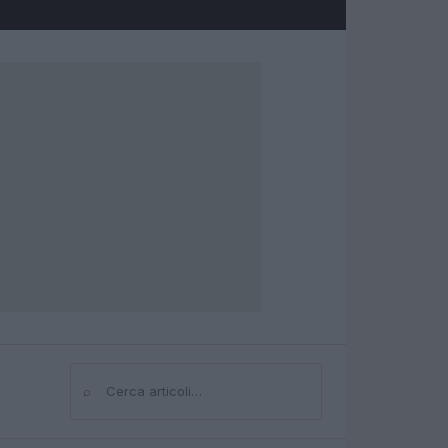
⌕
Cerca