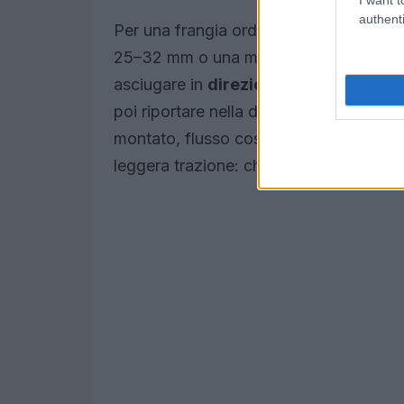
authenti
Per una frangia ordinata servono
tensi
25–32 mm o una mini spazzola piatta, la
asciugare in
direzione opposta
alla ca
poi riportare nella direzione finale. Tene
montato, flusso costante. Il passaggio 
leggera trazione: chiude le cuticole e 