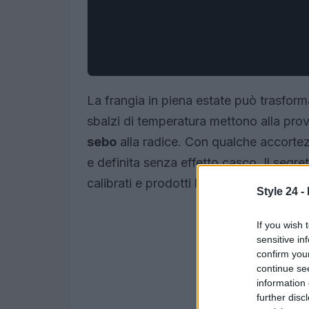
La frangia in piena estate può trasfor
sbalzi di temperatura mettono alla prova
sebo
alla radice. Con qualche accortezz
e definita senza effetto casco. Il segr
calibrati e prodotti leggeri posizionat
Style 24 -
If you wish 
sensitive in
confirm you
continue se
information 
further disc