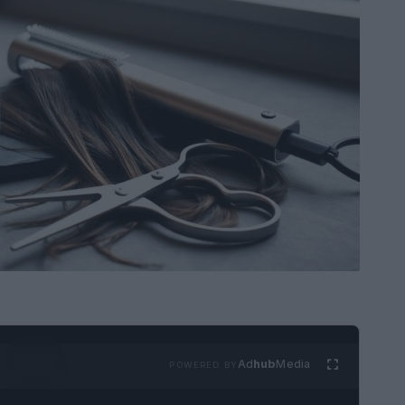
Ad
hub
Media
POWERED BY