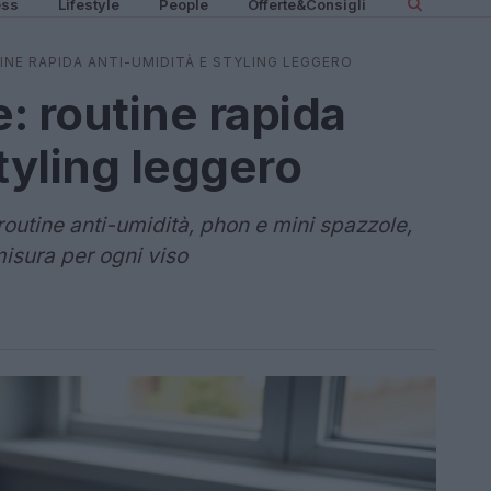
ess
Lifestyle
People
Offerte&Consigli
INE RAPIDA ANTI-UMIDITÀ E STYLING LEGGERO
e: routine rapida
tyling leggero
routine anti-umidità, phon e mini spazzole,
isura per ogni viso