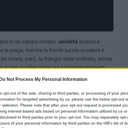
marsi in un campo minato:
umidità
sudore e
 la piega, mentre la fronte lucida accelera il
a mirata, però, la frangia resta ordinata, ariosa
eto è una
routine corta ma costante
strumenti
i dove servono davvero.
Do Not Process My Personal Information
to opt-out of the sale, sharing to third parties, or processing of your per
formation for targeted advertising by us, please use the below opt-out s
r selection. Please note that after your opt-out request is processed y
eing interest-based ads based on personal information utilized by us or
disclosed to third parties prior to your opt-out. You may separately opt-
losure of your personal information by third parties on the IAB’s list of