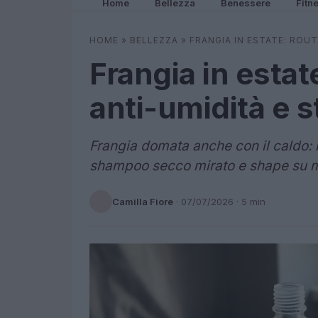
Home
Bellezza
Benessere
Fitn
HOME
»
BELLEZZA
»
FRANGIA IN ESTATE: ROUT
Frangia in estat
anti-umidità e s
Frangia domata anche con il caldo: 
shampoo secco mirato e shape su m
Camilla Fiore
·
07/07/2026
· 5 min