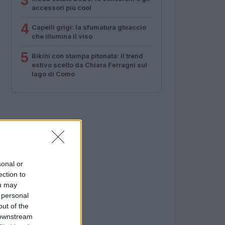
3
accessori più cool
4
Capelli grigi: la sfumatura ghiaccio
che illumina il viso
5
Bikini con stampa pitonata: il trend
estivo scelto da Chiara Ferragni sul
lago di Como
sonal or
ection to
ou may
 personal
out of the
 downstream