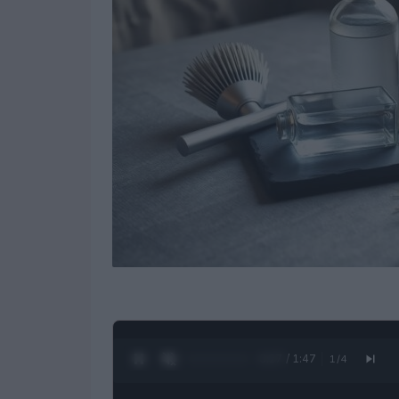
0:28 / 1:47
1
/
4