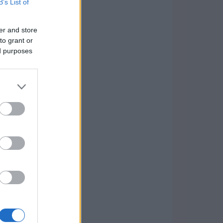
B’s List of
er and store
to grant or
ed purposes