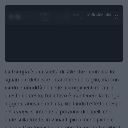
0:29 /
Ad
hub
Media
POWERED
1
/
4
3:16
BY
La frangia
è una scelta di stile che incornicia lo
sguardo e definisce il carattere del taglio, ma con
caldo
e
umidità
richiede accorgimenti mirati. In
questo contesto, l’obiettivo è mantenere la frangia
leggera, ariosa e definita, limitando l’effetto crespo.
Per
frangia
si intende la porzione di capelli che
cade sulla fronte, in varianti più o meno piene e
lunghe. Con tecniche appropriate, prodotti calibrati