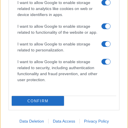
Camilla Fiore
I want to allow Google to enable storage
Camilla Fiore, da Verona, annotò la prima
related to analytics like cookies on web or
review dopo aver testato un siero durante la
device identifiers in apps.
Fiera della Cosmesi: quell’articolo cambiò la
linea editoriale dedicata alla prova prodotto.
I want to allow Google to enable storage
Propone rubriche con taglio rigoroso e porta
related to functionality of the website or app.
in redazione la precisione di chi colleziona
I want to allow Google to enable storage
vecchi campionari.
related to personalization.
I want to allow Google to enable storage
related to security, including authentication
functionality and fraud prevention, and other
user protection.
CONFIRM
Data Deletion
Data Access
Privacy Policy