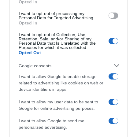
Opted In
se necessario, una passata di carta assorbente
sulla fronte riduce il sudore che gonfia i capelli. La
I want to opt-out of processing my
Personal Data for Targeted Advertising.
sera, pettinare la frangia di lato o fissarla morbida
Opted In
con clip per evitare pieghe durante il riposo,
I want to opt-out of Collection, Use,
seguendo il principio di
Retention, Sale, and/or Sharing of my
prevenzione
più che di
Personal Data that Is Unrelated with the
correzione.
Purposes for which it was collected.
Opted Out
Una frangia ben progettata e curata mantiene
Google consents
freschezza e ordine senza rinunce. Se il taglio
I want to allow Google to enable storage
permette all’aria di circolare, la piega è leggera e i
related to advertising like cookies on web or
prodotti sono calibrati, la frangia diventa un
device identifiers in apps.
dettaglio funzionale oltre che estetico, capace di
I want to allow my user data to be sent to
sostenere lo stile in qualunque giornata umida.
Google for online advertising purposes.
I want to allow Google to send me
personalized advertising.
AUTORE