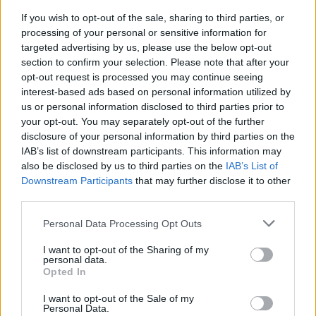
periodica mantiene la geometria e riduce il tempo
If you wish to opt-out of the sale, sharing to third parties, or
di styling. L’uso di
protezione termica
in micro-
processing of your personal or sensitive information for
dose prima del phon preserva la fibra senza
targeted advertising by us, please use the below opt-out
section to confirm your selection. Please note that after your
appesantire. L’intento è creare una base che resti
opt-out request is processed you may continue seeing
stabile con minimi interventi, puntando su
interest-based ads based on personal information utilized by
semplicità e coerenza
.
us or personal information disclosed to third parties prior to
your opt-out. You may separately opt-out of the further
disclosure of your personal information by third parties on the
Esempi di routine: dal minuto zero
IAB’s list of downstream participants. This information may
all’uscita
also be disclosed by us to third parties on the
IAB’s List of
Downstream Participants
that may further disclose it to other
Al mattino, tamponare la frangia con acqua,
third parties.
applicare una goccia di
leave-in
asciugare radici
Please note that this website/app uses one or more Google
Personal Data Processing Opt Outs
verso il basso con phon tiepido e chiudere con
aria
services and may gather and store information including but
fredda
. Prima di uscire, una vaporizzazione di
not limited to your visit or usage behaviour. You may click to
I want to opt-out of the Sharing of my
personal data.
grant or deny consent to Google and its third-party tags to
lacca leggera
a 25-30 cm stabilizza la forma.
Opted In
use your data for below specified purposes in below Google
Durante la giornata, pettinare rapidamente e
consent section.
I want to opt-out of the Sale of my
lisciare con la punta delle dita se l’umidità aumenta;
Personal Data.