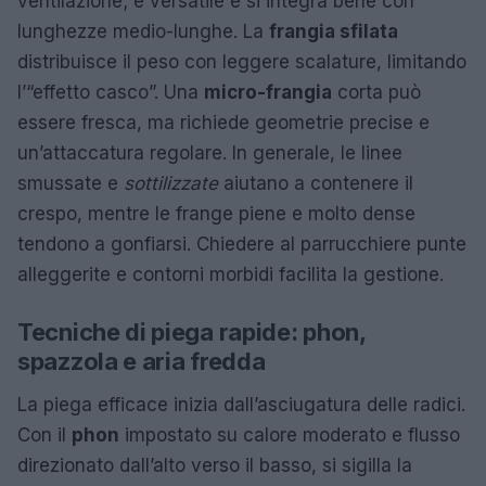
ventilazione; è versatile e si integra bene con
lunghezze medio-lunghe. La
frangia sfilata
distribuisce il peso con leggere scalature, limitando
l’“effetto casco”. Una
micro-frangia
corta può
essere fresca, ma richiede geometrie precise e
un’attaccatura regolare. In generale, le linee
smussate e
sottilizzate
aiutano a contenere il
crespo, mentre le frange piene e molto dense
tendono a gonfiarsi. Chiedere al parrucchiere punte
alleggerite e contorni morbidi facilita la gestione.
Tecniche di piega rapide: phon,
spazzola e aria fredda
La piega efficace inizia dall’asciugatura delle radici.
Con il
phon
impostato su calore moderato e flusso
direzionato dall’alto verso il basso, si sigilla la