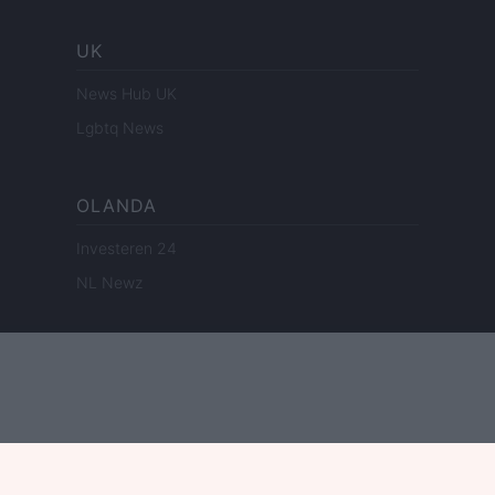
UK
News Hub UK
Lgbtq News
OLANDA
Investeren 24
NL Newz