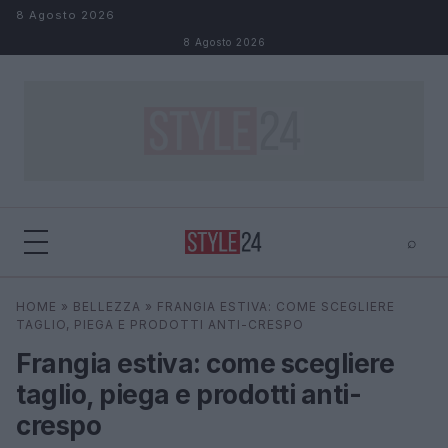
Salta al contenuto
8 Agosto 2026
8 Agosto 2026
⌕
×
⌕
HOME
»
BELLEZZA
»
FRANGIA ESTIVA: COME SCEGLIERE
Cerca
TAGLIO, PIEGA E PRODOTTI ANTI-CRESPO
Frangia estiva: come scegliere
taglio, piega e prodotti anti-
crespo