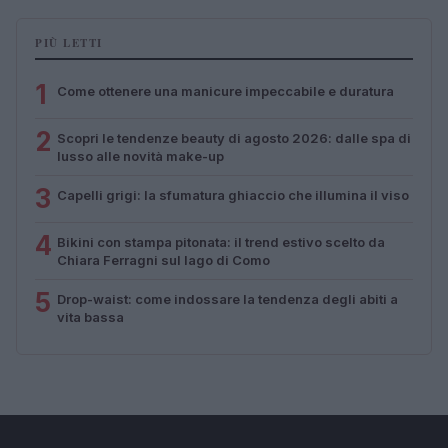
PIÙ LETTI
1
Come ottenere una manicure impeccabile e duratura
2
Scopri le tendenze beauty di agosto 2026: dalle spa di
lusso alle novità make-up
3
Capelli grigi: la sfumatura ghiaccio che illumina il viso
4
Bikini con stampa pitonata: il trend estivo scelto da
Chiara Ferragni sul lago di Como
5
Drop-waist: come indossare la tendenza degli abiti a
vita bassa