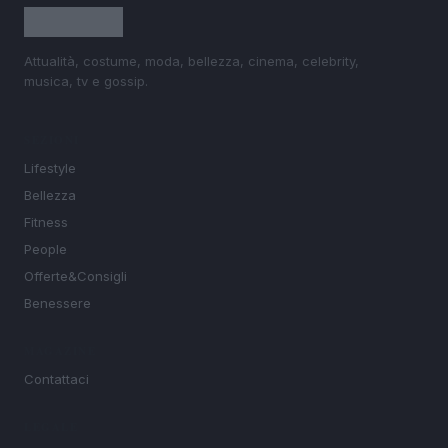
Attualità, costume, moda, bellezza, cinema, celebrity,
musica, tv e gossip.
SEZIONI
Lifestyle
Bellezza
Fitness
People
Offerte&Consigli
Benessere
MAGAZINE
Contattaci
LEGALE