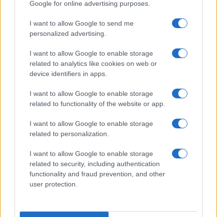
Google for online advertising purposes.
I want to allow Google to send me
personalized advertising.
I want to allow Google to enable storage
Aspartame nella Coca Cola Zero: sicurezza e miti da
related to analytics like cookies on web or
sfatare
device identifiers in apps.
Camilla Fiore · 5 Ago 2026
I want to allow Google to enable storage
related to functionality of the website or app.
PIÙ LETTI
I want to allow Google to enable storage
related to personalization.
1
Sognare una bara è presagio di morte?
I want to allow Google to enable storage
related to security, including authentication
2
Sognare il fango ha anche dei significati positivi (che
functionality and fraud prevention, and other
ci crediate o no)
user protection.
3
Come valorizzare la zona giorno attraverso una scelta
consapevole dell’arredamento