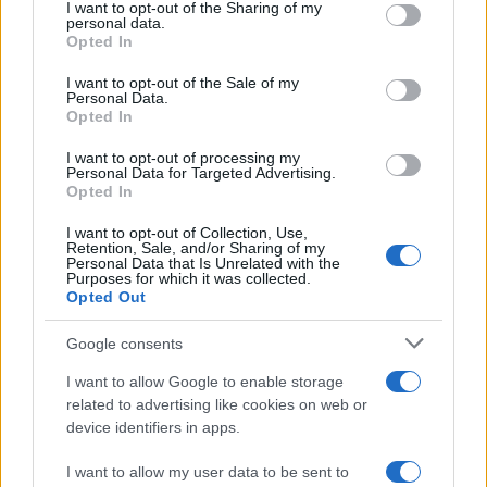
not limited to your visit or usage behaviour. You may click to
I want to opt-out of the Sharing of my
personal data.
grant or deny consent to Google and its third-party tags to
Opted In
use your data for below specified purposes in below Google
consent section.
I want to opt-out of the Sale of my
Personal Data.
Opted In
I want to opt-out of processing my
Personal Data for Targeted Advertising.
Opted In
Infanta Sofia di Spagna: l’abito estivo che conquista
I want to opt-out of Collection, Use,
Retention, Sale, and/or Sharing of my
Palma de Mallorca
Personal Data that Is Unrelated with the
Purposes for which it was collected.
Camilla Fiore · 5 Ago 2026
Opted Out
ALIMENTAZIONE
Google consents
I want to allow Google to enable storage
related to advertising like cookies on web or
device identifiers in apps.
I want to allow my user data to be sent to