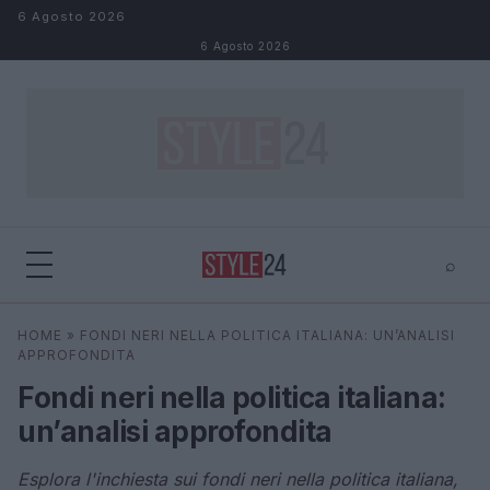
Salta al contenuto
6 Agosto 2026
6 Agosto 2026
⌕
×
⌕
HOME
»
FONDI NERI NELLA POLITICA ITALIANA: UN’ANALISI
Cerca
APPROFONDITA
Fondi neri nella politica italiana:
un’analisi approfondita
Esplora l'inchiesta sui fondi neri nella politica italiana,