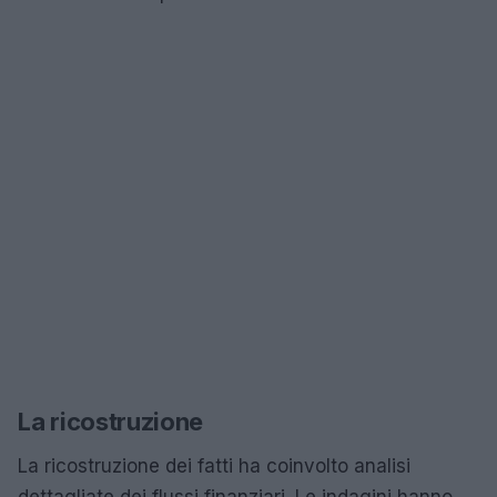
La ricostruzione
La ricostruzione dei fatti ha coinvolto analisi
dettagliate dei flussi finanziari. Le indagini hanno