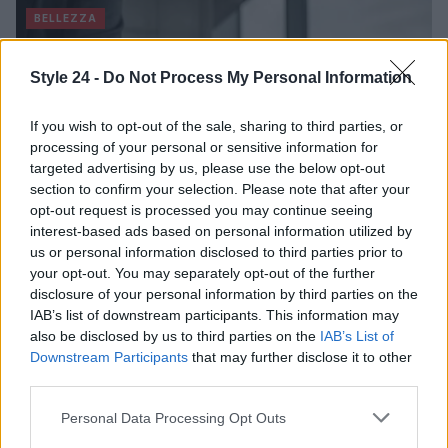
BELLEZZA
Style 24 -
Do Not Process My Personal Information
If you wish to opt-out of the sale, sharing to third parties, or
processing of your personal or sensitive information for
targeted advertising by us, please use the below opt-out
section to confirm your selection. Please note that after your
opt-out request is processed you may continue seeing
interest-based ads based on personal information utilized by
us or personal information disclosed to third parties prior to
your opt-out. You may separately opt-out of the further
disclosure of your personal information by third parties on the
Dagli anni ’80 ai giorni nostri: la rinascita degli occhiali
aviator tra le star
IAB’s list of downstream participants. This information may
also be disclosed by us to third parties on the
IAB’s List of
Cristian Castiglioni · 5 Ago 2026
Downstream Participants
that may further disclose it to other
third parties.
LIFESTYLE
Please note that this website/app uses one or more Google
Personal Data Processing Opt Outs
services and may gather and store information including but