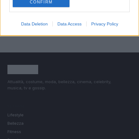
CONFIRM
4
È benefico esercitarsi quando si ha il raffreddore?
5
Come ottenere una manicure impeccabile e duratura
Data Deletion
Data Access
Privacy Policy
Attualità, costume, moda, bellezza, cinema, celebrity,
musica, tv e gossip.
SEZIONI
Lifestyle
Bellezza
Fitness