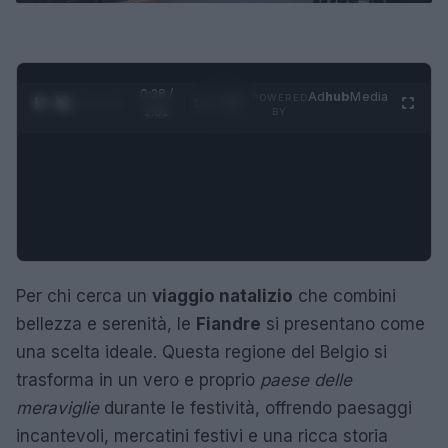
0:29 /
Ad
hub
Media
POWERED
1
/
4
2:02
BY
Per chi cerca un
viaggio natalizio
che combini
bellezza e serenità, le
Fiandre
si presentano come
una scelta ideale. Questa regione del Belgio si
trasforma in un vero e proprio
paese delle
meraviglie
durante le festività, offrendo paesaggi
incantevoli, mercatini festivi e una ricca storia