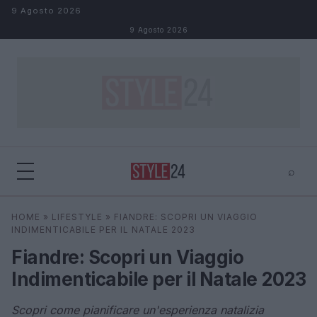
Salta al contenuto
9 Agosto 2026
9 Agosto 2026
⌕
×
⌕
HOME
»
LIFESTYLE
»
FIANDRE: SCOPRI UN VIAGGIO
Cerca
INDIMENTICABILE PER IL NATALE 2023
Fiandre: Scopri un Viaggio
Indimenticabile per il Natale 2023
Scopri come pianificare un'esperienza natalizia