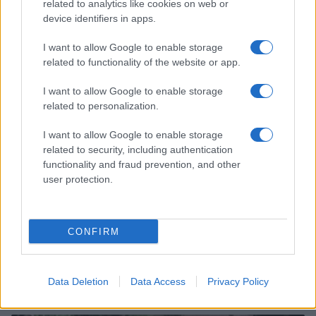
related to analytics like cookies on web or
Scopri Noto: guida alla città barocca più elegante della
device identifiers in apps.
Sicilia
Matteo Pellegrino · 9 Ago 2026
I want to allow Google to enable storage
related to functionality of the website or app.
LIFESTYLE
I want to allow Google to enable storage
related to personalization.
I want to allow Google to enable storage
related to security, including authentication
functionality and fraud prevention, and other
user protection.
CONFIRM
Feng Shui: consigli per posizionare il divano in modo
armonico
Data Deletion
Data Access
Privacy Policy
Beatrice Bonaventura · 9 Ago 2026