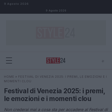
Salta al contenuto
9 Agosto 2026
9 Agosto 2026
⌕
×
⌕
HOME
»
FESTIVAL DI VENEZIA 2025: I PREMI, LE EMOZIONI E I
Cerca
MOMENTI CLOU
Festival di Venezia 2025: i premi,
le emozioni e i momenti clou
Non crederai mai a cosa sta per accadere al Festival di