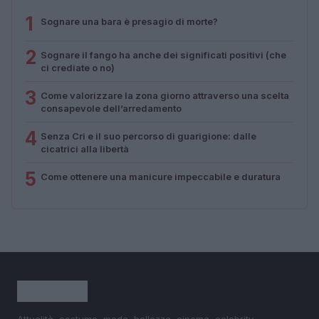
1
Sognare una bara è presagio di morte?
2
Sognare il fango ha anche dei significati positivi (che
ci crediate o no)
3
Come valorizzare la zona giorno attraverso una scelta
consapevole dell’arredamento
4
Senza Cri e il suo percorso di guarigione: dalle
cicatrici alla libertà
5
Come ottenere una manicure impeccabile e duratura
Attualità, costume, moda, bellezza, cinema, celebrity,