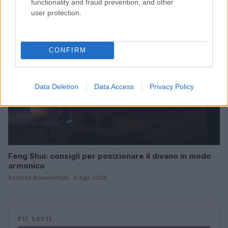
functionality and fraud prevention, and other
user protection.
LIFESTYLE
CONFIRM
Data Deletion
Data Access
Privacy Policy
Feng Shui: consigli per posizionare il divano in modo
armonico
Beatrice Bonaventura · 9 Ago 2026
PIÙ LETTI