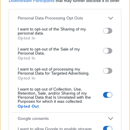
Downstream Participants
that may further disclose it to other
third parties.
Please note that this website/app uses one or more Google
Personal Data Processing Opt Outs
services and may gather and store information including but
not limited to your visit or usage behaviour. You may click to
I want to opt-out of the Sharing of my
personal data.
grant or deny consent to Google and its third-party tags to
Opted In
Continua a leggere
use your data for below specified purposes in below Google
consent section.
I want to opt-out of the Sale of my
Personal Data.
SALUTE
Opted In
I want to opt-out of processing my
Personal Data for Targeted Advertising.
Opted In
I want to opt-out of Collection, Use,
Retention, Sale, and/or Sharing of my
Personal Data that Is Unrelated with the
Purposes for which it was collected.
Opted Out
Google consents
I want to allow Google to enable storage