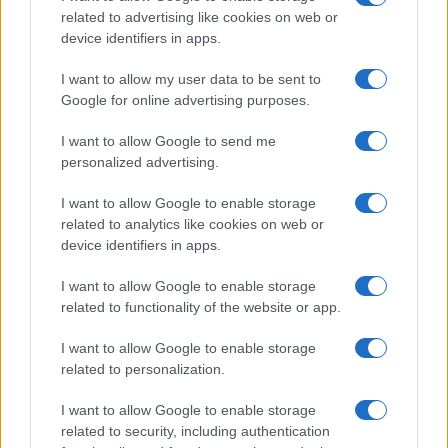
related to advertising like cookies on web or
Ozono e caldo urbano: difendere pelle e vie
device identifiers in apps.
respiratorie
Beatrice Bonaventura · 9 Ago 2026
I want to allow my user data to be sent to
Google for online advertising purposes.
SALUTE
I want to allow Google to send me
personalized advertising.
I want to allow Google to enable storage
related to analytics like cookies on web or
device identifiers in apps.
I want to allow Google to enable storage
related to functionality of the website or app.
I want to allow Google to enable storage
related to personalization.
Piano anti-caldo: idratazione smart, outfit freschi e
segnali d’allarme
I want to allow Google to enable storage
related to security, including authentication
Matteo Pellegrino · 9 Ago 2026