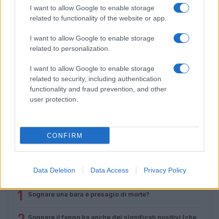
I want to allow Google to enable storage
related to functionality of the website or app.
I want to allow Google to enable storage
related to personalization.
I want to allow Google to enable storage
related to security, including authentication
functionality and fraud prevention, and other
user protection.
Look da ufficio estate 2026: consigli per un
abbigliamento fresco e professionale
Cristian Castiglioni · 7 Ago 2026
CONFIRM
Data Deletion
Data Access
Privacy Policy
PIÙ LETTI
1
Sognare una bara è presagio di morte?
2
Sognare il fango ha anche dei significati positivi (che