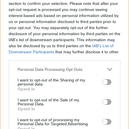
section to confirm your selection. Please note that after your
opt-out request is processed you may continue seeing
interest-based ads based on personal information utilized by
Continua a leggere
us or personal information disclosed to third parties prior to
your opt-out. You may separately opt-out of the further
BENESSERE
disclosure of your personal information by third parties on the
IAB’s list of downstream participants. This information may
also be disclosed by us to third parties on the
IAB’s List of
Downstream Participants
that may further disclose it to other
third parties.
Please note that this website/app uses one or more Google
Personal Data Processing Opt Outs
services and may gather and store information including but
not limited to your visit or usage behaviour. You may click to
I want to opt-out of the Sharing of my
personal data.
grant or deny consent to Google and its third-party tags to
Opted In
use your data for below specified purposes in below Google
consent section.
I want to opt-out of the Sale of my
Personal Data.
Opted In
Mind-cooling in città: routine elegante da 10 minuti per
mente fresca senza rovinare il make-up
I want to opt-out of processing my
Personal Data for Targeted Advertising.
Beatrice Bonaventura · 7 Ago 2026
Opted In