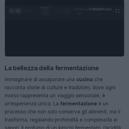
0:29 /
Ad
hub
Media
POWERED
1
/
4
2:02
BY
La bellezza della fermentazione
Immaginare di assaporare una
cucina
che
racconta storie di culture e tradizioni, dove ogni
morso rappresenta un viaggio sensoriale, è
un’esperienza unica. La
fermentazione
è un
processo che non solo conserva gli alimenti, ma li
trasforma, regalando profondità e complessità ai
sapori. Il profumo di un kimchi fermentato, l’acidità