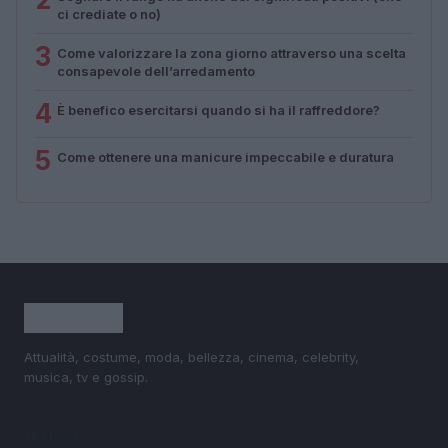
ci crediate o no)
3
Come valorizzare la zona giorno attraverso una scelta
consapevole dell’arredamento
4
È benefico esercitarsi quando si ha il raffreddore?
5
Come ottenere una manicure impeccabile e duratura
Attualità, costume, moda, bellezza, cinema, celebrity,
musica, tv e gossip.
SEZIONI