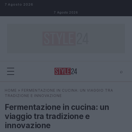
Salta al contenuto
7 Agosto 2026
7 Agosto 2026
⌕
×
⌕
HOME
»
FERMENTAZIONE IN CUCINA: UN VIAGGIO TRA
Cerca
TRADIZIONE E INNOVAZIONE
Fermentazione in cucina: un
viaggio tra tradizione e
innovazione