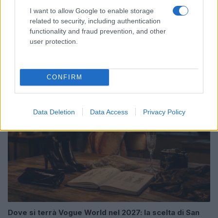
I want to allow Google to enable storage
related to security, including authentication
functionality and fraud prevention, and other
user protection.
Come ottenere labbra perfette con il metodo gym lips
Cristian Castiglioni · 7 Ago 2026
CONFIRM
LIFESTYLE
Data Deletion
Data Access
Privacy Policy
Dove si terrà Vogue World nel 2027: la scelta di San