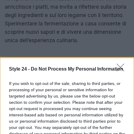
arricchisce i piatti, ma invita a riflettere sulla storia
degli ingredienti e sul loro legame con il territorio.
Sperimentare la fermentazione a casa consente di
scoprire nuovi sapori e di vivere una dimensione
unica dell’esperienza culinaria.
AUTORE
Style 24 -
Do Not Process My Personal Information
Staff
If you wish to opt-out of the sale, sharing to third parties, or
processing of your personal or sensitive information for
targeted advertising by us, please use the below opt-out
section to confirm your selection. Please note that after your
opt-out request is processed you may continue seeing
interest-based ads based on personal information utilized by
us or personal information disclosed to third parties prior to
your opt-out. You may separately opt-out of the further
disclosure of your personal information by third parties on the