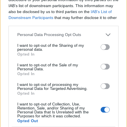
IAB’s list of downstream participants. This information may
also be disclosed by us to third parties on the
IAB’s List of
Downstream Participants
that may further disclose it to other
third parties.
Please note that this website/app uses one or more Google
Personal Data Processing Opt Outs
services and may gather and store information including but
not limited to your visit or usage behaviour. You may click to
I want to opt-out of the Sharing of my
personal data.
grant or deny consent to Google and its third-party tags to
Opted In
use your data for below specified purposes in below Google
consent section.
I want to opt-out of the Sale of my
Personal Data.
Opted In
I want to opt-out of processing my
Continua a leggere
Personal Data for Targeted Advertising.
Opted In
ALIMENTAZIONE
I want to opt-out of Collection, Use,
Retention, Sale, and/or Sharing of my
Personal Data that Is Unrelated with the
Purposes for which it was collected.
Opted Out