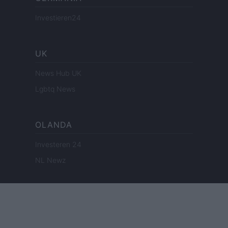
Investieren24
UK
News Hub UK
Lgbtq News
OLANDA
Investeren 24
NL Newz