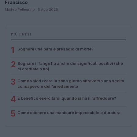
Francisco
Matteo Pellegrino · 6 Ago 2026
PIÙ LETTI
1
Sognare una bara è presagio di morte?
2
Sognare il fango ha anche dei significati positivi (che
ci crediate o no)
3
Come valorizzare la zona giorno attraverso una scelta
consapevole dell’arredamento
4
È benefico esercitarsi quando si ha il raffreddore?
5
Come ottenere una manicure impeccabile e duratura