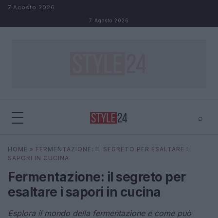
Salta al contenuto
7 Agosto 2026
7 Agosto 2026
⌕
×
⌕
HOME
»
FERMENTAZIONE: IL SEGRETO PER ESALTARE I
Cerca
SAPORI IN CUCINA
Fermentazione: il segreto per
esaltare i sapori in cucina
Esplora il mondo della fermentazione e come può