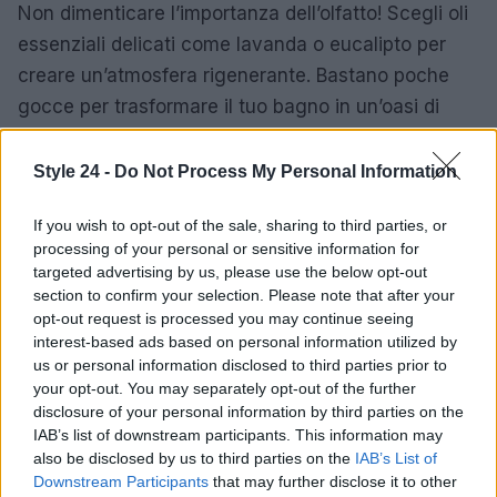
Non dimenticare l’importanza dell’olfatto! Scegli oli
essenziali delicati come lavanda o eucalipto per
creare un’atmosfera rigenerante. Bastano poche
gocce per trasformare il tuo bagno in un’oasi di
relax. La fragranza giusta può avere un impatto
sorprendente sul tuo umore e sul tuo benessere.
Style 24 -
Do Not Process My Personal Information
In sintesi, arredare il bagno seguendo i principi del
If you wish to opt-out of the sale, sharing to third parties, or
Feng Shui non è solo un modo per decorare, ma un
processing of your personal or sensitive information for
targeted advertising by us, please use the below opt-out
vero e proprio rito di cura del proprio spazio. Ogni
section to confirm your selection. Please note that after your
scelta, dalla disposizione degli arredi all’uso di
opt-out request is processed you may continue seeing
materiali e profumi, può contribuire a creare un
interest-based ads based on personal information utilized by
us or personal information disclosed to third parties prior to
ambiente di tranquillità e armonia.
Non perdere
your opt-out. You may separately opt-out of the further
l’opportunità di trasformare il tuo bagno in un
disclosure of your personal information by third parties on the
rifugio di benessere: inizia oggi stesso!
IAB’s list of downstream participants. This information may
also be disclosed by us to third parties on the
IAB’s List of
Downstream Participants
that may further disclose it to other