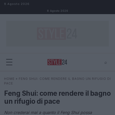
Salta al contenuto
8 Agosto 2026
8 Agosto 2026
⌕
×
⌕
HOME
»
FENG SHUI: COME RENDERE IL BAGNO UN RIFUGIO DI
Cerca
PACE
Feng Shui: come rendere il bagno
un rifugio di pace
Non crederai mai a quanto il Feng Shui possa