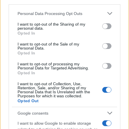
third parties.
AUTORE
Please note that this website/app uses one or more Google
Personal Data Processing Opt Outs
Staff
services and may gather and store information including but
not limited to your visit or usage behaviour. You may click to
I want to opt-out of the Sharing of my
personal data.
grant or deny consent to Google and its third-party tags to
Opted In
use your data for below specified purposes in below Google
consent section.
I want to opt-out of the Sale of my
Personal Data.
Opted In
I want to opt-out of processing my
Personal Data for Targeted Advertising.
Opted In
I want to opt-out of Collection, Use,
Retention, Sale, and/or Sharing of my
Personal Data that Is Unrelated with the
Purposes for which it was collected.
Opted Out
Google consents
I want to allow Google to enable storage