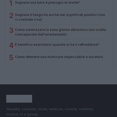
1
Sognare una bara è presagio di morte?
2
Sognare il fango ha anche dei significati positivi (che
ci crediate o no)
3
Come valorizzare la zona giorno attraverso una scelta
consapevole dell’arredamento
4
È benefico esercitarsi quando si ha il raffreddore?
5
Come ottenere una manicure impeccabile e duratura
Attualità, costume, moda, bellezza, cinema, celebrity,
musica, tv e gossip.