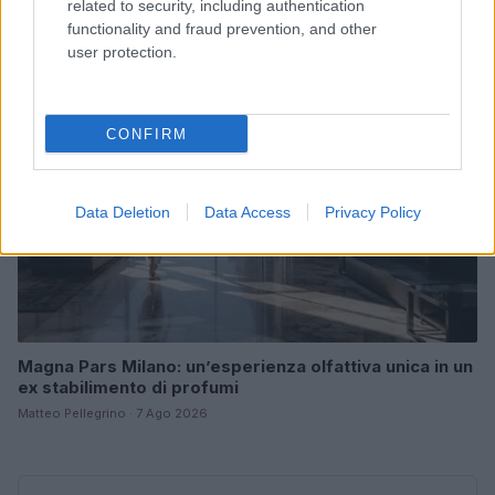
related to security, including authentication
Cristian Castiglioni · 7 Ago 2026
functionality and fraud prevention, and other
user protection.
LIFESTYLE
CONFIRM
Data Deletion
Data Access
Privacy Policy
Magna Pars Milano: un’esperienza olfattiva unica in un
ex stabilimento di profumi
Matteo Pellegrino · 7 Ago 2026