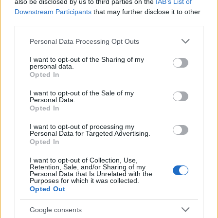
also be disclosed by us to third parties on the
IAB’s List of
Downstream Participants
that may further disclose it to other
third parties.
Please note that this website/app uses one or more Google
Personal Data Processing Opt Outs
services and may gather and store information including but
not limited to your visit or usage behaviour. You may click to
I want to opt-out of the Sharing of my
personal data.
grant or deny consent to Google and its third-party tags to
Opted In
Continua a leggere
use your data for below specified purposes in below Google
consent section.
I want to opt-out of the Sale of my
Personal Data.
LIFESTYLE
Opted In
I want to opt-out of processing my
Personal Data for Targeted Advertising.
Opted In
I want to opt-out of Collection, Use,
Retention, Sale, and/or Sharing of my
Personal Data that Is Unrelated with the
Purposes for which it was collected.
Opted Out
Google consents