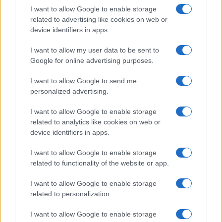
I want to allow Google to enable storage
related to advertising like cookies on web or
Le nuove Havaianas Kitten Heel debuttano a
device identifiers in apps.
Copenhagen: un mix di comfort e stile
Matteo Pellegrino · 7 Ago 2026
I want to allow my user data to be sent to
Google for online advertising purposes.
LIFESTYLE
I want to allow Google to send me
personalized advertising.
I want to allow Google to enable storage
related to analytics like cookies on web or
device identifiers in apps.
I want to allow Google to enable storage
related to functionality of the website or app.
I want to allow Google to enable storage
related to personalization.
Look da ufficio estate 2026: consigli per un
abbigliamento fresco e professionale
I want to allow Google to enable storage