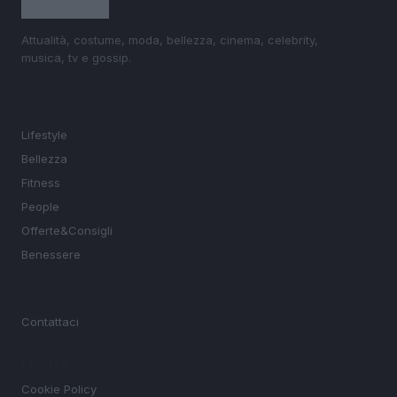
Attualità, costume, moda, bellezza, cinema, celebrity,
musica, tv e gossip.
SEZIONI
Lifestyle
Bellezza
Fitness
People
Offerte&Consigli
Benessere
MAGAZINE
Contattaci
LEGALE
Cookie Policy