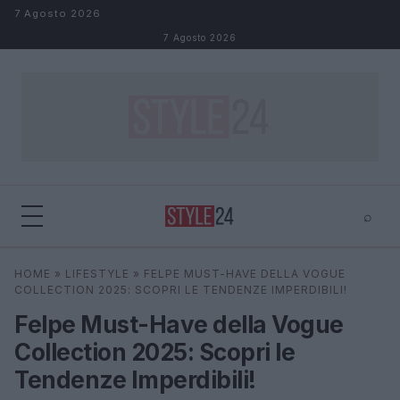
Salta al contenuto
7 Agosto 2026
7 Agosto 2026
⌕
×
⌕
HOME
»
LIFESTYLE
»
FELPE MUST-HAVE DELLA VOGUE
Cerca
COLLECTION 2025: SCOPRI LE TENDENZE IMPERDIBILI!
Felpe Must-Have della Vogue
Collection 2025: Scopri le
Tendenze Imperdibili!