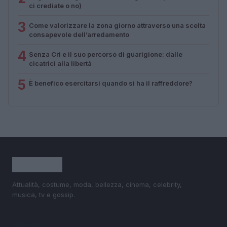
ci crediate o no)
3
Come valorizzare la zona giorno attraverso una scelta
consapevole dell’arredamento
4
Senza Cri e il suo percorso di guarigione: dalle
cicatrici alla libertà
5
È benefico esercitarsi quando si ha il raffreddore?
Attualità, costume, moda, bellezza, cinema, celebrity,
musica, tv e gossip.
SEZIONI