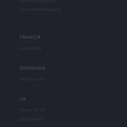
Cineverse Magazine
SecondHomeMagazine
FRANCIA
InvestirMag
GERMANIA
Investieren24
UK
News Hub UK
Lgbtq News