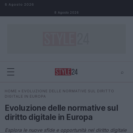
Salta al contenuto
8 Agosto 2026
8 Agosto 2026
⌕
×
⌕
HOME
»
EVOLUZIONE DELLE NORMATIVE SUL DIRITTO
Cerca
DIGITALE IN EUROPA
Evoluzione delle normative sul
diritto digitale in Europa
Esplora le nuove sfide e opportunità nel diritto digitale