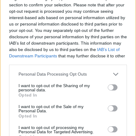
l’implementazione di un sistema di gestione della
section to confirm your selection. Please note that after your
privacy efficace, l’effettuazione regolare di
opt-out request is processed you may continue seeing
interest-based ads based on personal information utilized by
valutazioni di impatto sulla protezione dei dati e la
us or personal information disclosed to third parties prior to
manutenzione di una comunicazione aperta con i
your opt-out. You may separately opt-out of the further
clienti riguardo alle politiche di trattamento dei dati.
disclosure of your personal information by third parties on the
IAB’s list of downstream participants. This information may
Inoltre, le aziende dovrebbero collaborare con
also be disclosed by us to third parties on the
IAB’s List of
Downstream Participants
that may further disclose it to other
esperti di diritto digitale e tecnologie per rimanere
third parties.
aggiornate sulle evoluzioni normative e sulle
Please note that this website/app uses one or more Google
Personal Data Processing Opt Outs
migliori pratiche di settore. La compliance non è
services and may gather and store information including but
solo un obbligo legale, ma anche un’opportunità
not limited to your visit or usage behaviour. You may click to
I want to opt-out of the Sharing of my
personal data.
per costruire fiducia e migliorare la reputazione
grant or deny consent to Google and its third-party tags to
Opted In
use your data for below specified purposes in below Google
aziendale.
consent section.
I want to opt-out of the Sale of my
Personal Data.
Opted In
AUTORE
I want to opt-out of processing my
Staff
Personal Data for Targeted Advertising.