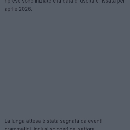
riprese sono iniziate e la data di uscita è fissata per
aprile 2026.
La lunga attesa è stata segnata da eventi
drammatici, inclusi scioperi nel settore