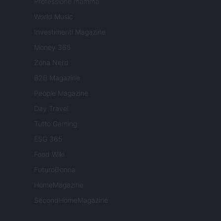
Professione mamma
World Music
Investimenti Magazine
Money 365
Zona Nerd
B2B Magazine
People Magazine
Day Travel
Tutto Gaming
ESG 365
Food Wiki
FuturoDonna
HomeMagazine
SecondHomeMagazine