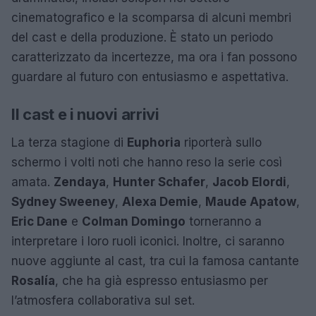
cinematografico e la scomparsa di alcuni membri
del cast e della produzione. È stato un periodo
caratterizzato da incertezze, ma ora i fan possono
guardare al futuro con entusiasmo e aspettativa.
Il cast e i nuovi arrivi
La terza stagione di
Euphoria
riporterà sullo
schermo i volti noti che hanno reso la serie così
amata.
Zendaya
,
Hunter Schafer
,
Jacob Elordi
,
Sydney Sweeney
,
Alexa Demie
,
Maude Apatow
,
Eric Dane
e
Colman Domingo
torneranno a
interpretare i loro ruoli iconici. Inoltre, ci saranno
nuove aggiunte al cast, tra cui la famosa cantante
Rosalía
, che ha già espresso entusiasmo per
l’atmosfera collaborativa sul set.