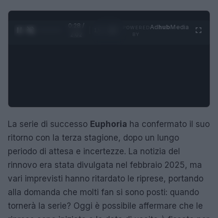
0:29 /
Ad
hub
Media
POWERED
1
/
4
2:02
BY
La serie di successo
Euphoria
ha confermato il suo
ritorno con la terza stagione, dopo un lungo
periodo di attesa e incertezze. La notizia del
rinnovo era stata divulgata nel febbraio 2025, ma
vari imprevisti hanno ritardato le riprese, portando
alla domanda che molti fan si sono posti: quando
tornerà la serie? Oggi è possibile affermare che le