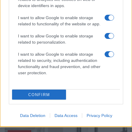
Italia, cultura e soft power: come valorizzare il nostro
patrimonio
device identifiers in apps.
Camilla Fiore · 7 Ago 2026
I want to allow Google to enable storage
related to functionality of the website or app.
LIFESTYLE
I want to allow Google to enable storage
related to personalization.
I want to allow Google to enable storage
related to security, including authentication
functionality and fraud prevention, and other
user protection.
CONFIRM
Mostre di moda 2026: Franco Moschino a Forte di
Bard e gli eventi imperdibili in Italia
Data Deletion
Data Access
Privacy Policy
Cristian Castiglioni · 7 Ago 2026