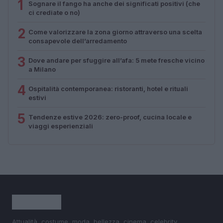
1
Sognare il fango ha anche dei significati positivi (che
ci crediate o no)
2
Come valorizzare la zona giorno attraverso una scelta
consapevole dell’arredamento
3
Dove andare per sfuggire all’afa: 5 mete fresche vicino
a Milano
4
Ospitalità contemporanea: ristoranti, hotel e rituali
estivi
5
Tendenze estive 2026: zero-proof, cucina locale e
viaggi esperienziali
Attualità, costume, moda, bellezza, cinema, celebrity,