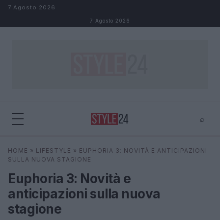
Salta al contenuto
7 Agosto 2026
7 Agosto 2026
⌕
×
⌕
HOME
»
LIFESTYLE
»
EUPHORIA 3: NOVITÀ E ANTICIPAZIONI
Cerca
SULLA NUOVA STAGIONE
Euphoria 3: Novità e
anticipazioni sulla nuova
stagione