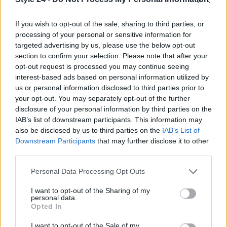
tendenza, ma un vero e proprio stile di vita. E tu,
sei pronta a provare questa audace scelta anche
If you wish to opt-out of the sale, sharing to third parties, or
processing of your personal or sensitive information for
durante l’estate? Non vorrai perderti l’occasione di
targeted advertising by us, please use the below opt-out
brillare!
section to confirm your selection. Please note that after your
opt-out request is processed you may continue seeing
interest-based ads based on personal information utilized by
us or personal information disclosed to third parties prior to
AUTORE
your opt-out. You may separately opt-out of the further
Staff
disclosure of your personal information by third parties on the
IAB’s list of downstream participants. This information may
also be disclosed by us to third parties on the
IAB’s List of
Downstream Participants
that may further disclose it to other
third parties.
Please note that this website/app uses one or more Google
Personal Data Processing Opt Outs
services and may gather and store information including but
not limited to your visit or usage behaviour. You may click to
I want to opt-out of the Sharing of my
personal data.
grant or deny consent to Google and its third-party tags to
Opted In
use your data for below specified purposes in below Google
consent section.
I want to opt-out of the Sale of my