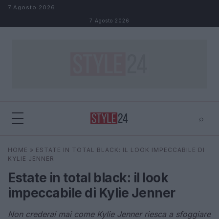
Salta al contenuto
7 Agosto 2026
7 Agosto 2026
⌕
×
⌕
HOME
»
ESTATE IN TOTAL BLACK: IL LOOK IMPECCABILE DI
Cerca
KYLIE JENNER
Estate in total black: il look
impeccabile di Kylie Jenner
Non crederai mai come Kylie Jenner riesca a sfoggiare