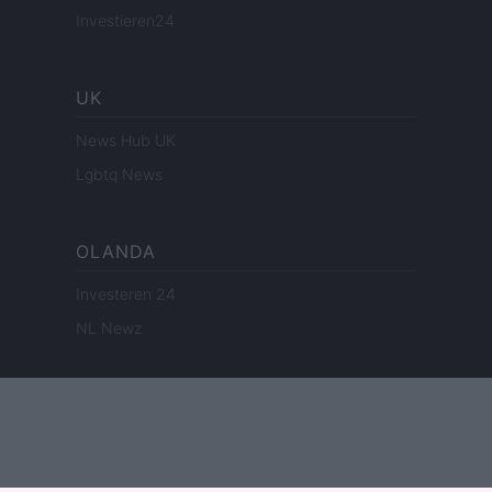
Investieren24
UK
News Hub UK
Lgbtq News
OLANDA
Investeren 24
NL Newz