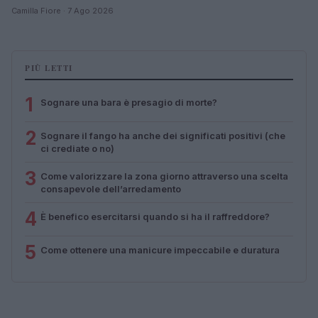
Camilla Fiore · 7 Ago 2026
PIÙ LETTI
1
Sognare una bara è presagio di morte?
2
Sognare il fango ha anche dei significati positivi (che
ci crediate o no)
3
Come valorizzare la zona giorno attraverso una scelta
consapevole dell’arredamento
4
È benefico esercitarsi quando si ha il raffreddore?
5
Come ottenere una manicure impeccabile e duratura