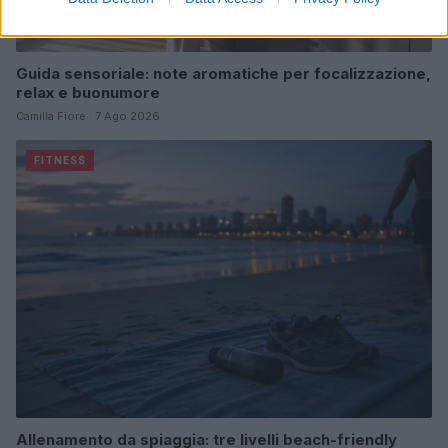
Guida sensoriale: note aromatiche per focalizzazione,
relax e buonumore
Camilla Fiore · 7 Ago 2026
FITNESS
Allenamento da spiaggia: tre livelli beach-friendly