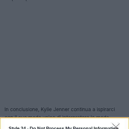
In conclusione, Kylie Jenner continua a ispirarci
con il suo modo unico di interpretare la moda,
dimostrando che il total black non è solo una
Style 24 -
Do Not Process My Personal Information