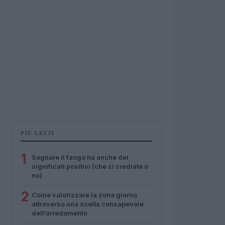
PIÙ LETTI
1
Sognare il fango ha anche dei
significati positivi (che ci crediate o
no)
2
Come valorizzare la zona giorno
attraverso una scelta consapevole
dell’arredamento