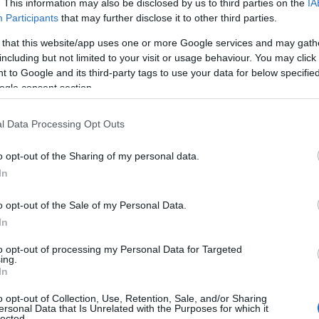
. This information may also be disclosed by us to third parties on the
IA
Participants
that may further disclose it to other third parties.
 that this website/app uses one or more Google services and may gath
including but not limited to your visit or usage behaviour. You may click 
 to Google and its third-party tags to use your data for below specifi
ogle consent section.
l Data Processing Opt Outs
o opt-out of the Sharing of my personal data.
In
o opt-out of the Sale of my Personal Data.
 concentrava su un’estetica universale, ma la
In
 un approccio più naturale e integrato. Oggi,
to opt-out of processing my Personal Data for Targeted
a rivoluzione quanto una
combinazione
ing.
In
uardaroba che sorprende senza compromettere
o opt-out of Collection, Use, Retention, Sale, and/or Sharing
ersonal Data that Is Unrelated with the Purposes for which it
lected.