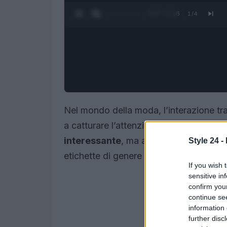
0:28 / 3:16
1
/
4
Nel mondo della moda, l’interazione tra
a catturare l’attenzione. Questo gioco d
interessante
, ma amplifica anche l’esp
Style 24 -
etichette di genere si stanno facendo 
If you wish 
sensitive in
confirm you
continue se
information 
further disc