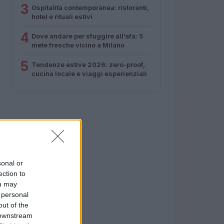
3
Ospitalità contemporanea: ristoranti,
hotel e rituali estivi
4
Dove andare per sfuggire all’afa: 5
mete fresche vicino a Milano
5
Tendenze estive 2026: zero-proof,
cucina locale e viaggi esperienziali
sonal or
ection to
ou may
 personal
out of the
 downstream