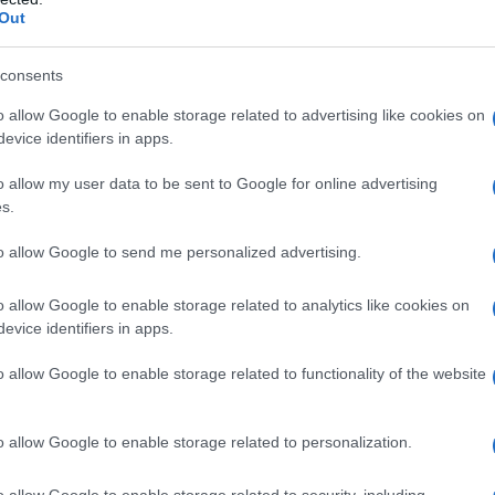
Out
inverno 2025/2026
consents
26 segna un momento cruciale per la moda
ile e femminilità sottile diventa predominante. I
o allow Google to enable storage related to advertising like cookies on
evice identifiers in apps.
e convenzioni tradizionali, come blazer
lo vestono il corpo, ma raccontano una storia di
o allow my user data to be sent to Google for online advertising
s.
to allow Google to send me personalized advertising.
che ispirano
o allow Google to enable storage related to analytics like cookies on
pulite e le giacche destrutturate, rielaborate per
evice identifiers in apps.
un richiamo maschile. Dalla passerella emergono
o allow Google to enable storage related to functionality of the website
a, mentre Calvin Klein continua a proporre un
i dritti e camicie ben definite, dimostrando
o allow Google to enable storage related to personalization.
re attuale.
o allow Google to enable storage related to security, including