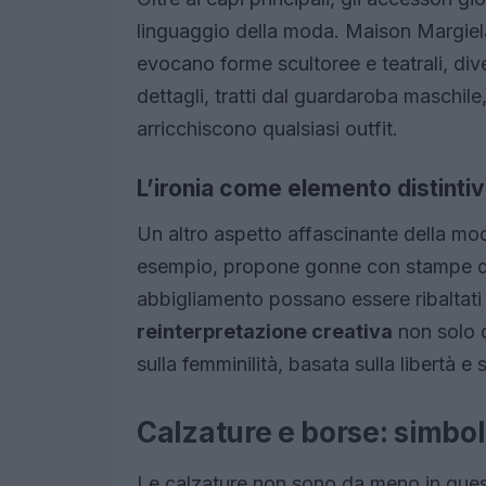
linguaggio della moda. Maison Margiela
evocano forme scultoree e teatrali, di
dettagli, tratti dal guardaroba maschile,
arricchiscono qualsiasi outfit.
L’ironia come elemento distinti
Un altro aspetto affascinante della mod
esempio, propone gonne con stampe di 
abbigliamento possano essere ribaltati
reinterpretazione creativa
non solo d
sulla femminilità, basata sulla libertà e
Calzature e borse: simboli
Le calzature non sono da meno in ques