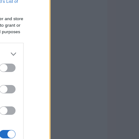
B’s List of
er and store
to grant or
ed purposes