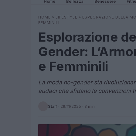
Home
Bellezza
Benessere
Fitn
HOME
»
LIFESTYLE
»
ESPLORAZIONE DELLA MOD
FEMMINILI
Esplorazione d
Gender: L’Armoni
e Femminili
La moda no-gender sta rivoluzionan
audaci che sfidano le convenzioni tr
Staff
·
29/11/2025
· 3 min