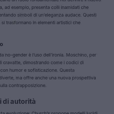
, ad esempio, presenta colli inamidati che
ventando simboli di un’eleganza audace. Questi
 si trasformano in elementi artistici che
vo
a no-gender è l’uso dell’ironia. Moschino, per
cravatte, dimostrando come i codici di
 con humor e sofisticazione. Questa
iverte, ma offre anche una nuova prospettiva
 sulla contrapposizione.
 di autorità
ta evoluzione: Church’s propone modelli lucidi