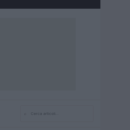
⌕
Cerca