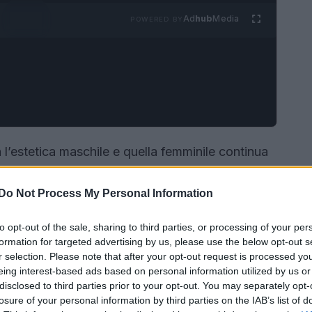
Ad
hub
Media
POWERED BY
 l’estetica maschile e quella femminile continua
i stili non solo crea un
mix visivamente
ressione dell’individualità in un’epoca in cui le
Do Not Process My Personal Information
sempre più sfumate.
to opt-out of the sale, sharing to third parties, or processing of your per
formation for targeted advertising by us, please use the below opt-out s
r selection. Please note that after your opt-out request is processed y
eing interest-based ads based on personal information utilized by us or
disclosed to third parties prior to your opt-out. You may separately opt-
losure of your personal information by third parties on the IAB’s list of