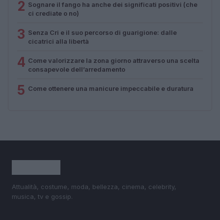
2
Sognare il fango ha anche dei significati positivi (che
ci crediate o no)
3
Senza Cri e il suo percorso di guarigione: dalle
cicatrici alla libertà
4
Come valorizzare la zona giorno attraverso una scelta
consapevole dell’arredamento
5
Come ottenere una manicure impeccabile e duratura
Attualità, costume, moda, bellezza, cinema, celebrity,
musica, tv e gossip.