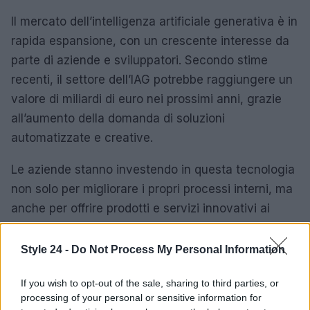
Il mercato dell’intelligenza artificiale generativa è in
rapida espansione, con un crescente interesse da
parte di aziende e sviluppatori. Secondo stime
recenti, il settore dell’IAG potrebbe raggiungere un
valore di miliardi di euro nei prossimi anni, grazie
all’aumento della domanda di soluzioni
automatizzate e creative.
Le aziende stanno investendo in questa tecnologia
non solo per migliorare i propri processi interni, ma
anche per offrire prodotti e servizi innovativi ai
propri clienti. Startup e grandi aziende tech stanno
sviluppando piattaforme di IAG, contribuendo a una
Style 24 -
Do Not Process My Personal Information
competizione che stimola l’innovazione e
If you wish to opt-out of the sale, sharing to third parties, or
l’efficienza nel settore.
processing of your personal or sensitive information for