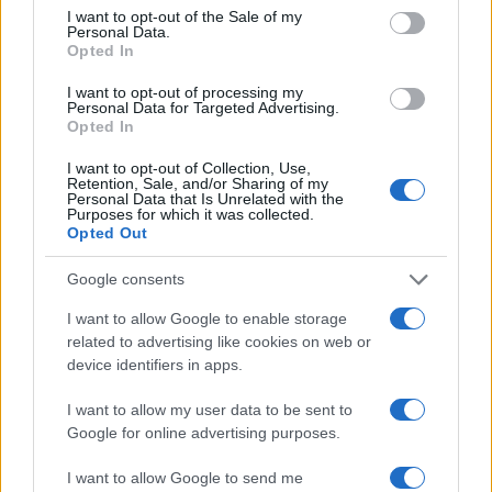
consent section.
stagione proviene da
Sézane
e
Baziszt
, che
I want to opt-out of the Sale of my
Personal Data.
fondono il fascino francese con il calore
Opted In
mediterraneo. Il risultato è una collezione capsule
I want to opt-out of processing my
che incarna sia l’
artigianato artigianale
che
Personal Data for Targeted Advertising.
Opted In
l’eleganza poetica, perfetta per i mesi autunnali.
Morgane Sézalory, la forza creativa dietro Sézane,
I want to opt-out of Collection, Use,
Retention, Sale, and/or Sharing of my
ha realizzato capi caratterizzati da ricami intricati e
Personal Data that Is Unrelated with the
Purposes for which it was collected.
tessuti naturali, arricchiti da tonalità calde che
Opted Out
richiamano il fogliame autunnale.2
Google consents
Una delle collaborazioni più interessanti di questa
I want to allow Google to enable storage
stagione proviene da
Sézane
e
Baziszt
, che
related to advertising like cookies on web or
device identifiers in apps.
fondono il fascino francese con il calore
mediterraneo. Il risultato è una collezione capsule
I want to allow my user data to be sent to
che incarna sia l’
artigianato artigianale
che
Google for online advertising purposes.
l’eleganza poetica, perfetta per i mesi autunnali.
I want to allow Google to send me