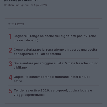
Cristian Castiglioni · 6 Ago 2026
PIÙ LETTI
1
Sognare il fango ha anche dei significati positivi (che
ci crediate o no)
2
Come valorizzare la zona giorno attraverso una scelta
consapevole dell’arredamento
3
Dove andare per sfuggire all’afa: 5 mete fresche vicino
a Milano
4
Ospitalità contemporanea: ristoranti, hotel e rituali
estivi
5
Tendenze estive 2026: zero-proof, cucina locale e
viaggi esperienziali