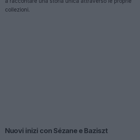
a raccontare una storia unica attraverso le proprie
collezioni.
Nuovi inizi con Sézane e Baziszt