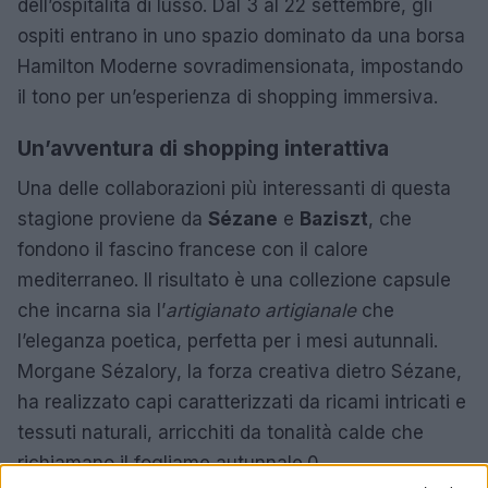
dell’ospitalità di lusso. Dal 3 al 22 settembre, gli
ospiti entrano in uno spazio dominato da una borsa
Hamilton Moderne sovradimensionata, impostando
il tono per un’esperienza di shopping immersiva.
Un’avventura di shopping interattiva
Una delle collaborazioni più interessanti di questa
stagione proviene da
Sézane
e
Baziszt
, che
fondono il fascino francese con il calore
mediterraneo. Il risultato è una collezione capsule
che incarna sia l’
artigianato artigianale
che
l’eleganza poetica, perfetta per i mesi autunnali.
Morgane Sézalory, la forza creativa dietro Sézane,
ha realizzato capi caratterizzati da ricami intricati e
tessuti naturali, arricchiti da tonalità calde che
richiamano il fogliame autunnale.0