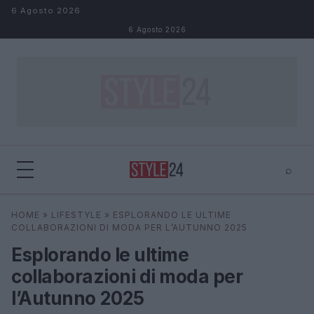
Salta al contenuto
6 Agosto 2026
6 Agosto 2026
⌕
×
⌕
HOME
»
LIFESTYLE
»
ESPLORANDO LE ULTIME
Cerca
COLLABORAZIONI DI MODA PER L’AUTUNNO 2025
Esplorando le ultime
collaborazioni di moda per
l’Autunno 2025