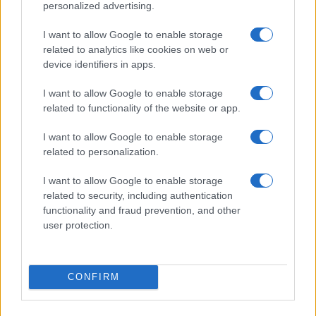
Morgane Sézalory, la forza creativa dietro Sézane,
personalized advertising.
ha realizzato capi caratterizzati da ricami intricati e
I want to allow Google to enable storage
tessuti naturali, arricchiti da tonalità calde che
related to analytics like cookies on web or
richiamano il fogliame autunnale.3
device identifiers in apps.
I want to allow Google to enable storage
related to functionality of the website or app.
AUTORE
Staff
I want to allow Google to enable storage
related to personalization.
I want to allow Google to enable storage
related to security, including authentication
functionality and fraud prevention, and other
user protection.
CONFIRM