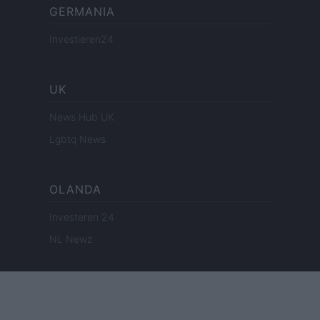
GERMANIA
Investieren24
UK
News Hub UK
Lgbtq News
OLANDA
Investeren 24
NL Newz