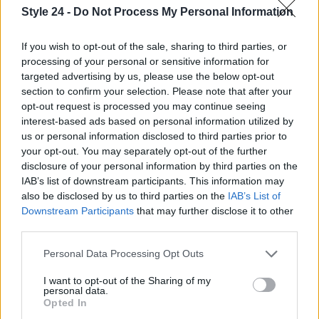
Style 24 -
Do Not Process My Personal Information
Inspirazione di stile off-duty di Margot
Robbie
If you wish to opt-out of the sale, sharing to third parties, or
processing of your personal or sensitive information for
Una delle collaborazioni più interessanti di questa
targeted advertising by us, please use the below opt-out
stagione proviene da
Sézane
e
Baziszt
, che
section to confirm your selection. Please note that after your
opt-out request is processed you may continue seeing
fondono il fascino francese con il calore
interest-based ads based on personal information utilized by
mediterraneo. Il risultato è una collezione capsule
us or personal information disclosed to third parties prior to
che incarna sia l’
artigianato artigianale
che
your opt-out. You may separately opt-out of the further
disclosure of your personal information by third parties on the
l’eleganza poetica, perfetta per i mesi autunnali.
IAB’s list of downstream participants. This information may
Morgane Sézalory, la forza creativa dietro Sézane,
also be disclosed by us to third parties on the
IAB’s List of
ha realizzato capi caratterizzati da ricami intricati e
Downstream Participants
that may further disclose it to other
third parties.
tessuti naturali, arricchiti da tonalità calde che
richiamano il fogliame autunnale.1
Please note that this website/app uses one or more Google
Personal Data Processing Opt Outs
services and may gather and store information including but
Ricreare il look
not limited to your visit or usage behaviour. You may click to
I want to opt-out of the Sharing of my
personal data.
grant or deny consent to Google and its third-party tags to
Opted In
Una delle collaborazioni più interessanti di questa
use your data for below specified purposes in below Google