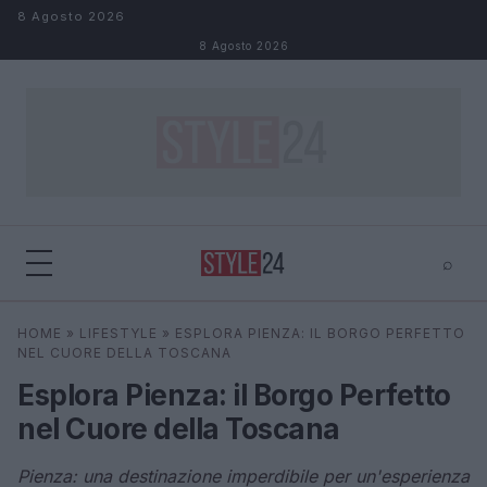
Salta al contenuto
8 Agosto 2026
8 Agosto 2026
⌕
×
⌕
HOME
»
LIFESTYLE
»
ESPLORA PIENZA: IL BORGO PERFETTO
Cerca
NEL CUORE DELLA TOSCANA
Esplora Pienza: il Borgo Perfetto
nel Cuore della Toscana
Pienza: una destinazione imperdibile per un'esperienza