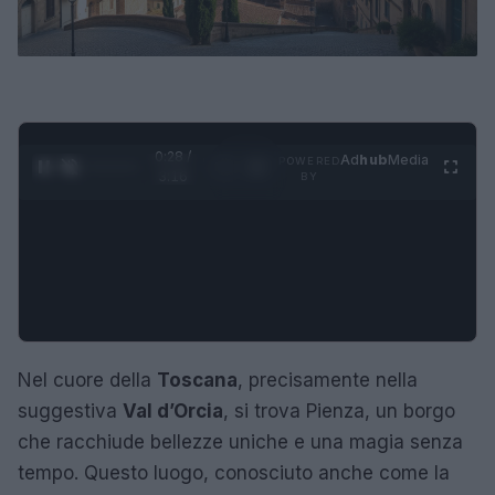
0:29 /
Ad
hub
Media
POWERED
1
/
4
3:16
BY
Nel cuore della
Toscana
, precisamente nella
suggestiva
Val d’Orcia
, si trova Pienza, un borgo
che racchiude bellezze uniche e una magia senza
tempo. Questo luogo, conosciuto anche come la