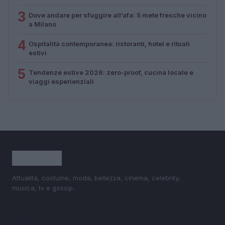
3
Dove andare per sfuggire all’afa: 5 mete fresche vicino
a Milano
4
Ospitalità contemporanea: ristoranti, hotel e rituali
estivi
5
Tendenze estive 2026: zero-proof, cucina locale e
viaggi esperienziali
Attualità, costume, moda, bellezza, cinema, celebrity,
musica, tv e gossip.
SEZIONI