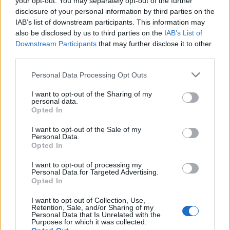
your opt-out. You may separately opt-out of the further
disclosure of your personal information by third parties on the
IAB’s list of downstream participants. This information may
also be disclosed by us to third parties on the
IAB’s List of
Downstream Participants
that may further disclose it to other
third parties.
Please note that this website/app uses one or more Google
Personal Data Processing Opt Outs
services and may gather and store information including but
not limited to your visit or usage behaviour. You may click to
I want to opt-out of the Sharing of my
personal data.
grant or deny consent to Google and its third-party tags to
Opted In
use your data for below specified purposes in below Google
consent section.
I want to opt-out of the Sale of my
Personal Data.
Continua a leggere
Opted In
I want to opt-out of processing my
Personal Data for Targeted Advertising.
LIFESTYLE
Opted In
I want to opt-out of Collection, Use,
Retention, Sale, and/or Sharing of my
Personal Data that Is Unrelated with the
Purposes for which it was collected.