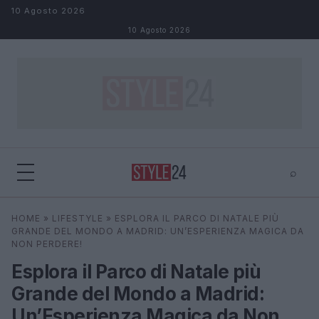
Salta al contenuto
10 Agosto 2026
10 Agosto 2026
⌕
×
⌕
HOME
»
LIFESTYLE
»
ESPLORA IL PARCO DI NATALE PIÙ
Cerca
GRANDE DEL MONDO A MADRID: UN’ESPERIENZA MAGICA DA
NON PERDERE!
Esplora il Parco di Natale più
Grande del Mondo a Madrid:
Un’Esperienza Magica da Non