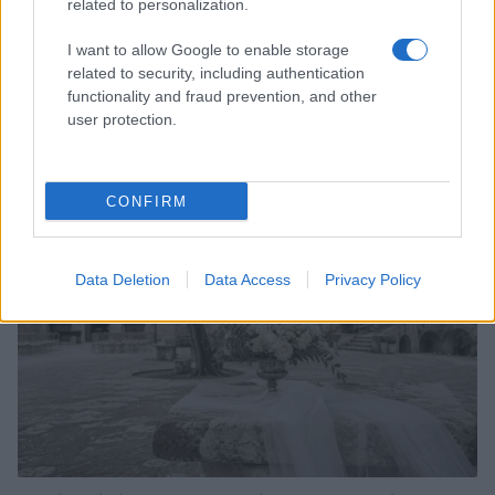
related to personalization.
I want to allow Google to enable storage
related to security, including authentication
Accessori IKEA per la cura delle piante: pratici e di
functionality and fraud prevention, and other
design
user protection.
Camilla Fiore · 9 Ago 2026
LIFESTYLE
CONFIRM
Data Deletion
Data Access
Privacy Policy