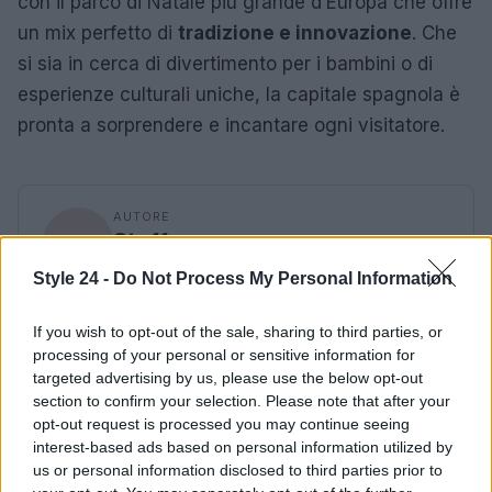
con il parco di Natale più grande d’Europa che offre
un mix perfetto di
tradizione e innovazione
. Che
si sia in cerca di divertimento per i bambini o di
esperienze culturali uniche, la capitale spagnola è
pronta a sorprendere e incantare ogni visitatore.
AUTORE
Staff
Style 24 -
Do Not Process My Personal Information
If you wish to opt-out of the sale, sharing to third parties, or
processing of your personal or sensitive information for
targeted advertising by us, please use the below opt-out
section to confirm your selection. Please note that after your
opt-out request is processed you may continue seeing
interest-based ads based on personal information utilized by
us or personal information disclosed to third parties prior to