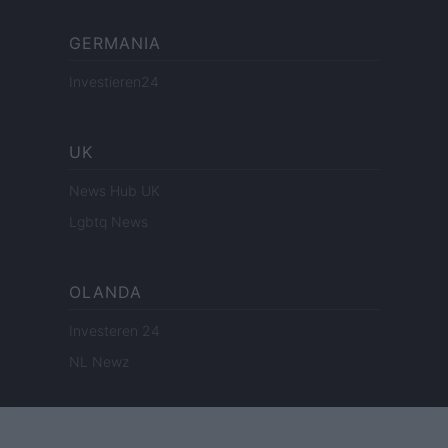
GERMANIA
Investieren24
UK
News Hub UK
Lgbtq News
OLANDA
Investeren 24
NL Newz