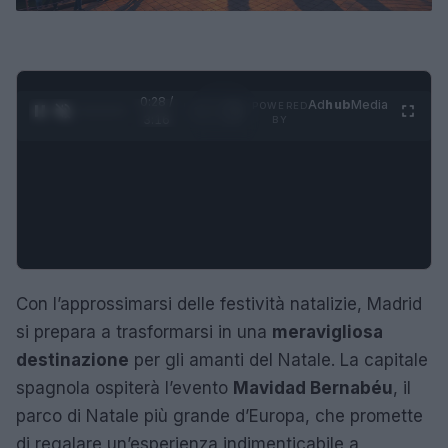
0:28 /
Ad
hub
Media
POWERED
1
/
4
3:16
BY
Con l’approssimarsi delle festività natalizie, Madrid
si prepara a trasformarsi in una
meravigliosa
destinazione
per gli amanti del Natale. La capitale
spagnola ospiterà l’evento
Mavidad Bernabéu
, il
parco di Natale più grande d’Europa, che promette
di regalare un’esperienza indimenticabile a