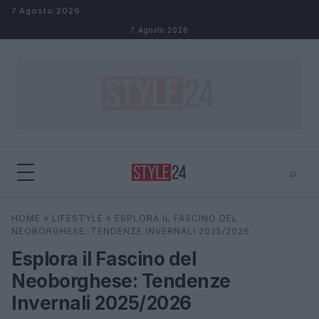
Salta al contenuto
7 Agosto 2026
7 Agosto 2026
⌕
×
⌕
HOME
»
LIFESTYLE
»
ESPLORA IL FASCINO DEL
Cerca
NEOBORGHESE: TENDENZE INVERNALI 2025/2026
Esplora il Fascino del
Neoborghese: Tendenze
Invernali 2025/2026