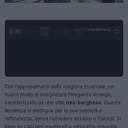
0:29 /
Ad
hub
Media
POWERED
1
/
4
3:16
BY
Con l’approssimarsi della stagione invernale, un
nuovo modo di interpretare l’eleganza emerge,
caratterizzato da uno stile
neo-borghese
. Questa
tendenza si distingue per la sua sobrietà e
raffinatezza, senza richiedere eccessi o fronzoli. Si
basa su capi ben equilibrati e silhouette misurate,