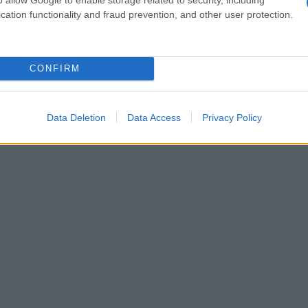
icami delicati, che ha catturato l’attenzione di
cation functionality and fraud prevention, and other user protection.
CONFIRM
Data Deletion
Data Access
Privacy Policy