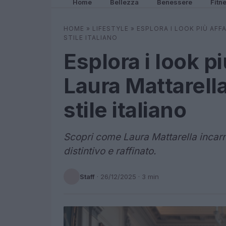
Home
Bellezza
Benessere
Fitn
HOME
»
LIFESTYLE
»
ESPLORA I LOOK PIÙ AFF
STILE ITALIANO
Esplora i look pi
Laura Mattarella
stile italiano
Scopri come Laura Mattarella incarna
distintivo e raffinato.
Staff
·
26/12/2025
· 3 min