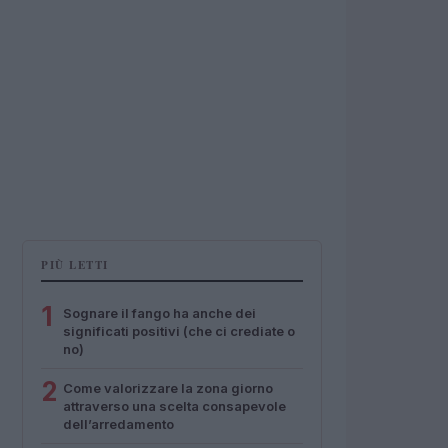
PIÙ LETTI
1
Sognare il fango ha anche dei
significati positivi (che ci crediate o
no)
2
Come valorizzare la zona giorno
attraverso una scelta consapevole
dell’arredamento