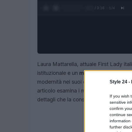
0:28 / 3:16
1
/
4
Laura Mattarella, attuale First Lady ita
istituzionale e un
modello di eleganza
modernità nei suoi outfit la rende un r
Style 24 -
articolo esamina i migliori look che la
If you wish 
dettagli che la consacrano come una ver
sensitive in
confirm you
continue se
information 
further disc