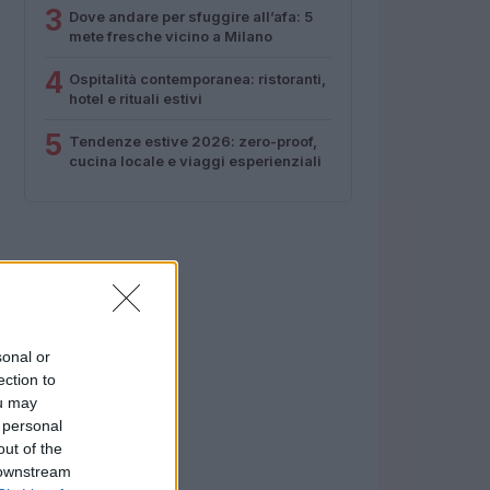
3
Dove andare per sfuggire all’afa: 5
mete fresche vicino a Milano
4
Ospitalità contemporanea: ristoranti,
hotel e rituali estivi
5
Tendenze estive 2026: zero-proof,
cucina locale e viaggi esperienziali
sonal or
ection to
ou may
 personal
out of the
 downstream