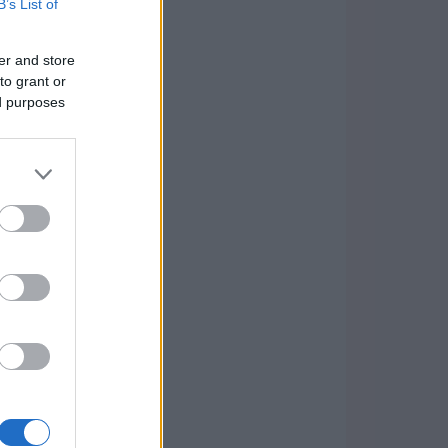
B’s List of
er and store
to grant or
ed purposes