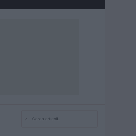
⌕
Cerca