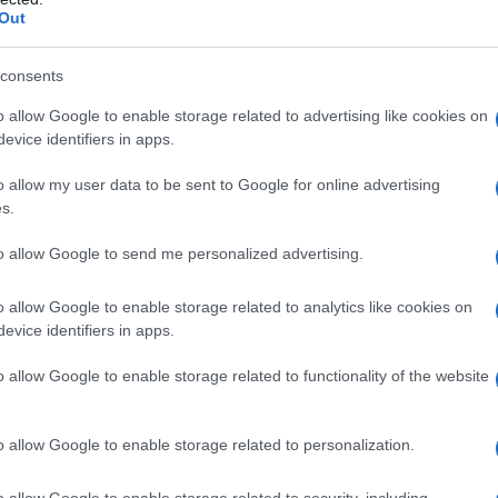
galità a ogni apparizione pubblica.
Out
a differenza
consents
o allow Google to enable storage related to advertising like cookies on
dettagli. I suoi accessori, come
scarpe eleganti
evice identifiers in apps.
 stile sofisticato. Non mancano mai elementi
o allow my user data to be sent to Google for online advertising
rd chic
, che conferiscono un tocco di
s.
gli non solo valorizzano il suo aspetto, ma
to allow Google to send me personalized advertising.
attenzione al particolare.
o allow Google to enable storage related to analytics like cookies on
tfit di Laura
evice identifiers in apps.
o allow Google to enable storage related to functionality of the website
arella figurano abiti che spaziano da eleganti
. Ogni scelta riflette la sua personalità e il suo
esprimere il
fascino dell’eleganza italiana
. Una
o allow Google to enable storage related to personalization.
tata durante un evento formale, dove ha
o allow Google to enable storage related to security, including