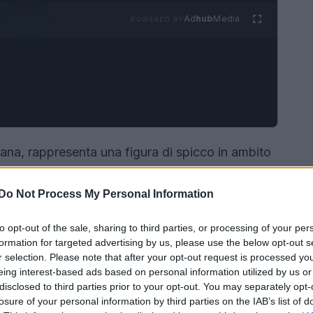
Ad
hub
Media
POWERED BY
liana, rappresenta una figura di spicco in ambito
. La sua abilità nel coniugare tradizione e
iferimento per molti appassionati di moda. Questo
Do Not Process My Personal Information
 contraddistinguono, mettendo in evidenza i
to opt-out of the sale, sharing to third parties, or processing of your per
a icona di stile.
formation for targeted advertising by us, please use the below opt-out s
r selection. Please note that after your opt-out request is processed y
eing interest-based ads based on personal information utilized by us or
disclosed to third parties prior to your opt-out. You may separately opt-
losure of your personal information by third parties on the IAB’s list of