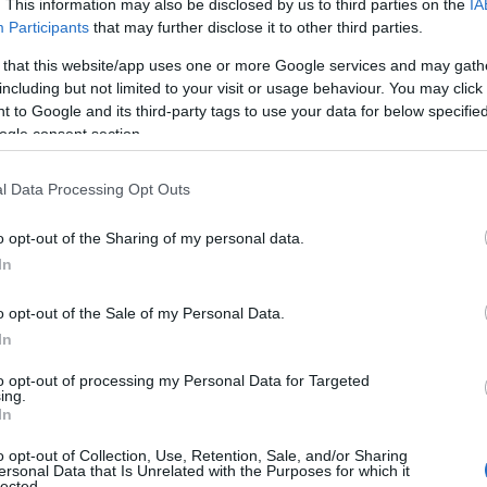
. This information may also be disclosed by us to third parties on the
IA
Participants
that may further disclose it to other third parties.
 that this website/app uses one or more Google services and may gath
including but not limited to your visit or usage behaviour. You may click 
 to Google and its third-party tags to use your data for below specifi
ogle consent section.
l Data Processing Opt Outs
o opt-out of the Sharing of my personal data.
In
o opt-out of the Sale of my Personal Data.
In
ta la storia
to opt-out of processing my Personal Data for Targeted
ing.
affascinante mix di pezzi classici e
In
o, creando un’armonia visiva che riflette la sua
o opt-out of Collection, Use, Retention, Sale, and/or Sharing
 suoi outfit spesso richiamano le
tendenze delle
ersonal Data that Is Unrelated with the Purposes for which it
lected.