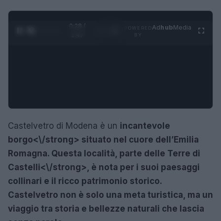
0:29 /
Ad
hub
Media
POWERED
1
/
4
1:47
BY
Castelvetro di Modena è un
incantevole
borgo<\/strong> situato nel cuore dell’Emilia
Romagna. Questa località, parte delle
Terre di
Castelli<\/strong>, è nota per i suoi paesaggi
collinari e il ricco patrimonio storico.
Castelvetro non è solo una meta turistica, ma un
viaggio tra storia e bellezze naturali che lascia