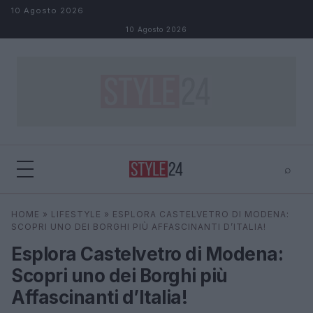
Salta al contenuto
10 Agosto 2026
10 Agosto 2026
⌕
×
⌕
HOME
»
LIFESTYLE
»
ESPLORA CASTELVETRO DI MODENA:
Cerca
SCOPRI UNO DEI BORGHI PIÙ AFFASCINANTI D’ITALIA!
Esplora Castelvetro di Modena:
Scopri uno dei Borghi più
Affascinanti d’Italia!