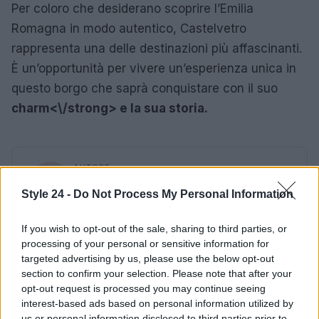
Per coloro che desiderano scoprire l’Emilia
Romagna in modo autentico, Castelvetro
rappresenta una delle destinazioni più affascinanti.
È un’opportunità per vivere un’esperienza unica in
questo borgo che saprà conquistare con il suo
charm<\/strong> e la sua storia.
AUTORE
Staff
Style 24 -
Do Not Process My Personal Information
If you wish to opt-out of the sale, sharing to third parties, or
processing of your personal or sensitive information for
targeted advertising by us, please use the below opt-out
section to confirm your selection. Please note that after your
opt-out request is processed you may continue seeing
interest-based ads based on personal information utilized by
us or personal information disclosed to third parties prior to