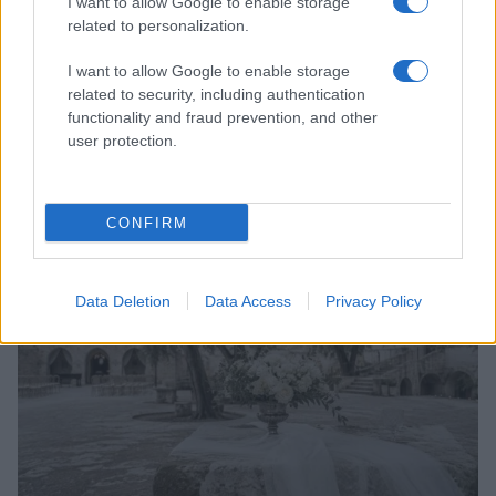
I want to allow Google to enable storage
related to personalization.
I want to allow Google to enable storage
related to security, including authentication
functionality and fraud prevention, and other
Accessori IKEA per la cura delle piante: pratici e di
user protection.
design
Camilla Fiore · 9 Ago 2026
CONFIRM
LIFESTYLE
Data Deletion
Data Access
Privacy Policy