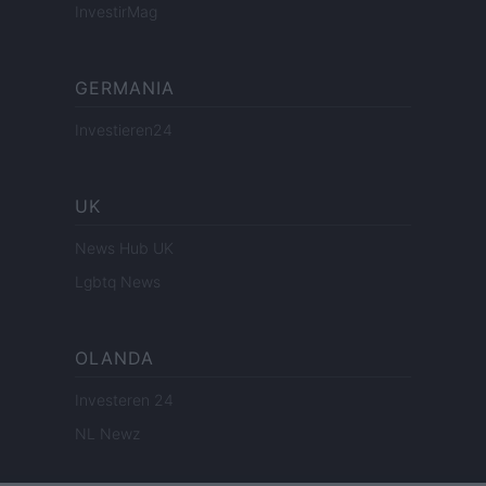
InvestirMag
GERMANIA
Investieren24
UK
News Hub UK
Lgbtq News
OLANDA
Investeren 24
NL Newz