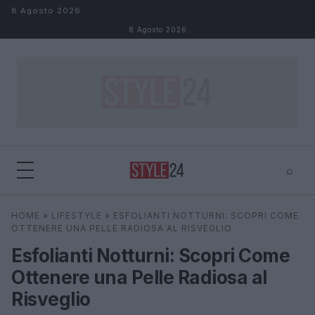
Salta al contenuto
8 Agosto 2026
8 Agosto 2026
⌕
×
⌕
HOME
»
LIFESTYLE
»
ESFOLIANTI NOTTURNI: SCOPRI COME
Cerca
OTTENERE UNA PELLE RADIOSA AL RISVEGLIO
Esfolianti Notturni: Scopri Come
Ottenere una Pelle Radiosa al
Risveglio