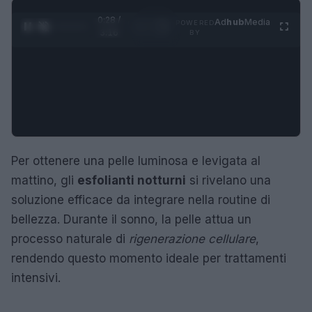
0:28 /
Ad
hub
Media
POWERED
1
/
4
3:16
BY
Per ottenere una pelle luminosa e levigata al
mattino, gli
esfolianti notturni
si rivelano una
soluzione efficace da integrare nella routine di
bellezza. Durante il sonno, la pelle attua un
processo naturale di
rigenerazione cellulare
,
rendendo questo momento ideale per trattamenti
intensivi.