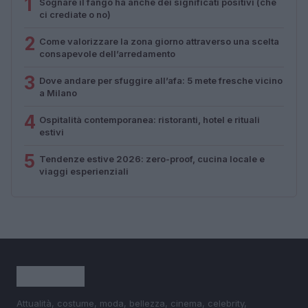
1
Sognare il fango ha anche dei significati positivi (che
ci crediate o no)
2
Come valorizzare la zona giorno attraverso una scelta
consapevole dell’arredamento
3
Dove andare per sfuggire all’afa: 5 mete fresche vicino
a Milano
4
Ospitalità contemporanea: ristoranti, hotel e rituali
estivi
5
Tendenze estive 2026: zero-proof, cucina locale e
viaggi esperienziali
Attualità, costume, moda, bellezza, cinema, celebrity,