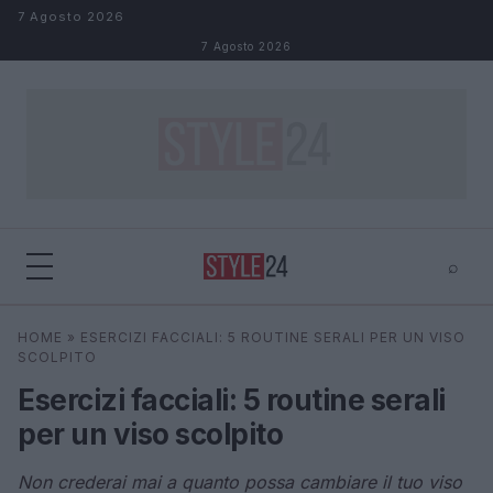
Salta al contenuto
7 Agosto 2026
7 Agosto 2026
⌕
×
⌕
HOME
»
ESERCIZI FACCIALI: 5 ROUTINE SERALI PER UN VISO
Cerca
SCOLPITO
Esercizi facciali: 5 routine serali
per un viso scolpito
Non crederai mai a quanto possa cambiare il tuo viso