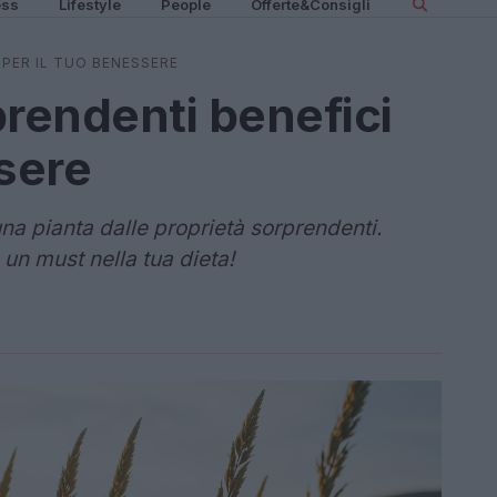
ess
Lifestyle
People
Offerte&Consigli
 PER IL TUO BENESSERE
prendenti benefici
ssere
una pianta dalle proprietà sorprendenti.
un must nella tua dieta!