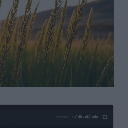
Ad
hub
Media
POWERED BY