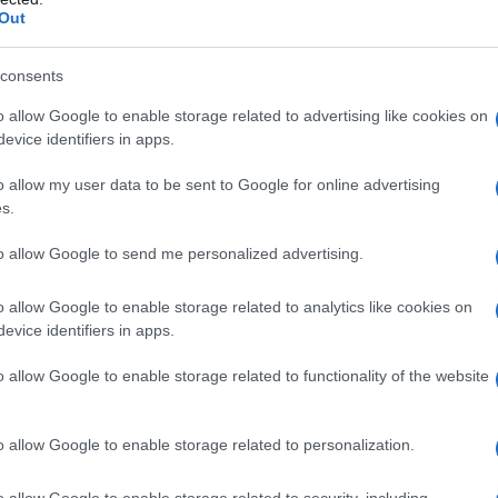
d’arancia. E chi lo sa, magari questo potrebbe
Out
lle radiosa! Ma non finisce qui: la numero 4 ti
consents
o allow Google to enable storage related to advertising like cookies on
to
evice identifiers in apps.
o allow my user data to be sent to Google for online advertising
iseto è la sua azione detossinante. Questa pianta
s.
nazione di scorie e tossine. Se stai seguendo un
to allow Google to send me personalized advertising.
un ingrediente chiave per raggiungere i tuoi
 sotto forma di decotto o integratore ti permette
o allow Google to enable storage related to analytics like cookies on
rale, rendendolo un alleato prezioso in ogni
evice identifiers in apps.
merlo al meglio? Continua a leggere!
o allow Google to enable storage related to functionality of the website
 e precauzioni
o allow Google to enable storage related to personalization.
’equiseto, hai a disposizione diverse modalità di
o allow Google to enable storage related to security, including