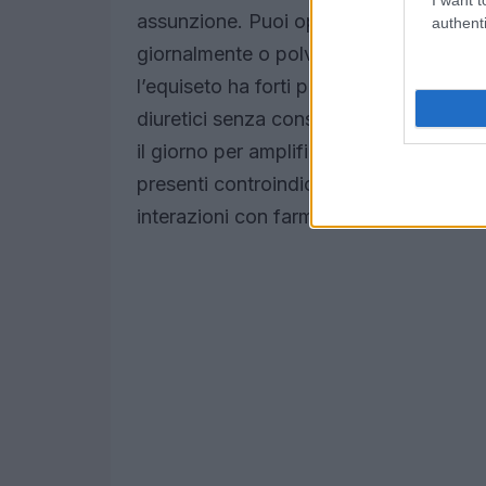
assunzione. Puoi optare per gocce da 
authenti
giornalmente o polvere da mescolare co
l’equiseto ha forti proprietà drenanti 
diuretici senza consultare un esperto. 
il giorno per amplificare i suoi effetti
presenti controindicazioni significativ
interazioni con farmaci o altri integrato