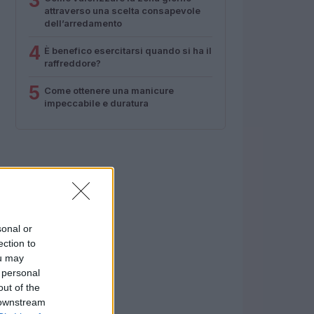
3
attraverso una scelta consapevole
dell’arredamento
4
È benefico esercitarsi quando si ha il
raffreddore?
5
Come ottenere una manicure
impeccabile e duratura
sonal or
ection to
ou may
 personal
out of the
 downstream