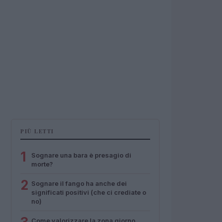
PIÙ LETTI
1
Sognare una bara è presagio di
morte?
2
Sognare il fango ha anche dei
significati positivi (che ci crediate o
no)
Come valorizzare la zona giorno