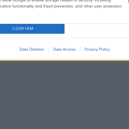
sciogliere in acqua, compresse da prendere
cation functionality and fraud prevention, and other user protection.
n yogurt e succhi. Tuttavia, fai attenzione:
e non dovrebbe essere combinato con altri
CONFIRM
Assicurati di
idratarti adeguatamente
durante
 positivi. Non dimenticare che, sebbene non
e, è sempre meglio prestare attenzione alle
Data Deletion
Data Access
Privacy Policy
ri. E adesso, ecco il colpo di scena!