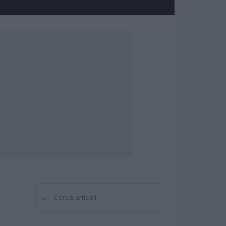
⌕
Cerca