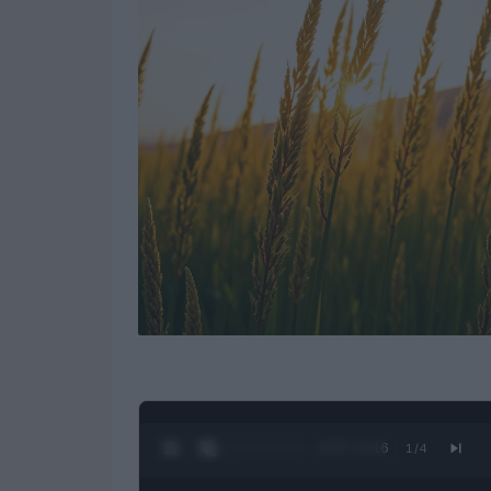
0:28 / 3:16
1
/
4