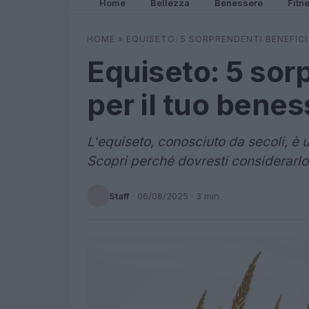
Home
Bellezza
Benessere
Fitn
HOME
»
EQUISETO: 5 SORPRENDENTI BENEFICI
Equiseto: 5 sor
per il tuo bene
L'equiseto, conosciuto da secoli, è 
Scopri perché dovresti considerarlo 
Staff
·
06/08/2025
· 3 min