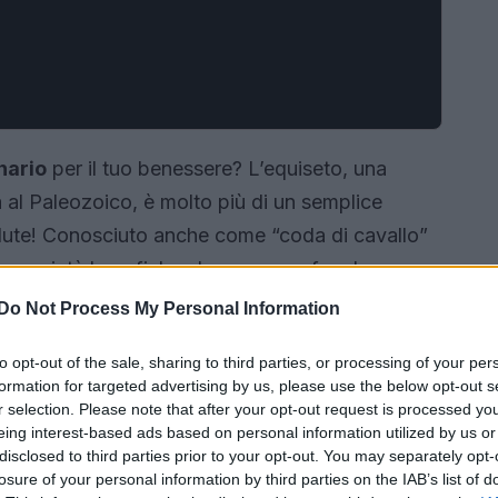
nario
per il tuo benessere? L’equiseto, una
ra al Paleozoico, è molto più di un semplice
salute! Conosciuto anche come “coda di cavallo”
di proprietà benefiche che possono fare la
n crederai mai a quanti vantaggi può offrirti!
Do Not Process My Personal Information
to opt-out of the sale, sharing to third parties, or processing of your per
formation for targeted advertising by us, please use the below opt-out s
r selection. Please note that after your opt-out request is processed y
eing interest-based ads based on personal information utilized by us or
disclosed to third parties prior to your opt-out. You may separately opt-
losure of your personal information by third parties on the IAB’s list of