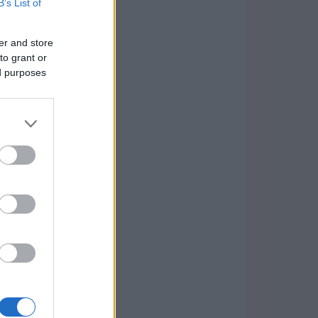
B’s List of
er and store
to grant or
ed purposes