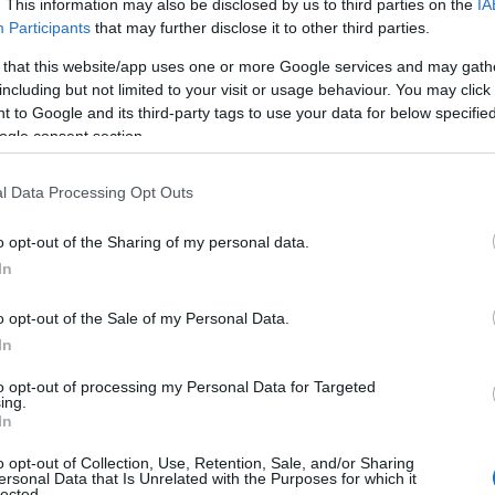
. This information may also be disclosed by us to third parties on the
IA
Participants
that may further disclose it to other third parties.
 that this website/app uses one or more Google services and may gath
including but not limited to your visit or usage behaviour. You may click 
 to Google and its third-party tags to use your data for below specifi
ogle consent section.
l Data Processing Opt Outs
o opt-out of the Sharing of my personal data.
In
naturale
o opt-out of the Sale of my Personal Data.
 come diuretico risalgono a tempi antichissimi.
In
la sua capacità di
ridurre la ritenzione idrica
e
to opt-out of processing my Personal Data for Targeted
nza di flavonoidi e silicio, l’equiseto aiuta a
ing.
In
nazione delle tossine. Non solo migliora la
o opt-out of Collection, Use, Retention, Sale, and/or Sharing
di collagene, migliorando così l’elasticità della
ersonal Data that Is Unrelated with the Purposes for which it
lected.