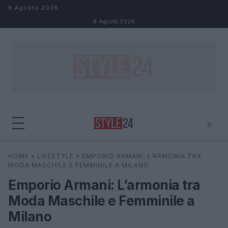
Salta al contenuto
8 Agosto 2026
8 Agosto 2026
⌕
×
⌕
HOME
»
LIFESTYLE
»
EMPORIO ARMANI: L’ARMONIA TRA
Cerca
MODA MASCHILE E FEMMINILE A MILANO
Emporio Armani: L’armonia tra
Moda Maschile e Femminile a
Milano