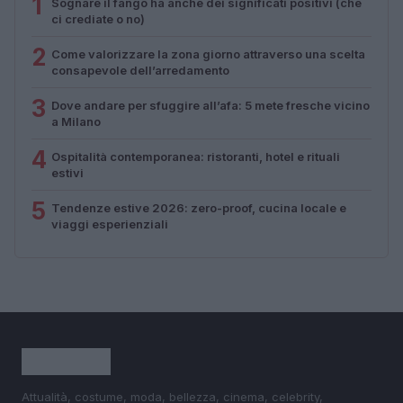
1
Sognare il fango ha anche dei significati positivi (che
ci crediate o no)
2
Come valorizzare la zona giorno attraverso una scelta
consapevole dell’arredamento
3
Dove andare per sfuggire all’afa: 5 mete fresche vicino
a Milano
4
Ospitalità contemporanea: ristoranti, hotel e rituali
estivi
5
Tendenze estive 2026: zero-proof, cucina locale e
viaggi esperienziali
Attualità, costume, moda, bellezza, cinema, celebrity,