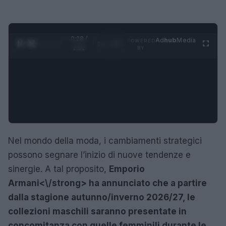
0:29 /
Ad
hub
Media
POWERED
1
/
4
2:02
BY
Nel mondo della moda, i cambiamenti strategici
possono segnare l’inizio di nuove tendenze e
sinergie. A tal proposito,
Emporio
Armani<\/strong> ha annunciato che a partire
dalla stagione autunno/inverno 2026/27, le
collezioni maschili saranno presentate in
concomitanza con quelle femminili durante le