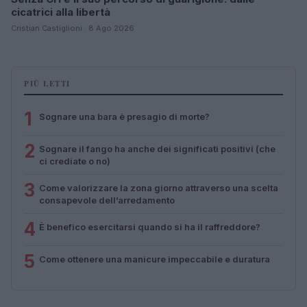
cicatrici alla libertà
Cristian Castiglioni · 8 Ago 2026
PIÙ LETTI
1
Sognare una bara è presagio di morte?
2
Sognare il fango ha anche dei significati positivi (che
ci crediate o no)
3
Come valorizzare la zona giorno attraverso una scelta
consapevole dell’arredamento
4
È benefico esercitarsi quando si ha il raffreddore?
5
Come ottenere una manicure impeccabile e duratura