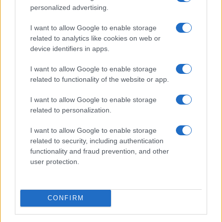
personalized advertising.
I want to allow Google to enable storage
related to analytics like cookies on web or
device identifiers in apps.
I want to allow Google to enable storage
related to functionality of the website or app.
Smartband o smartwatch: come scegliere il fitness
tracker giusto
I want to allow Google to enable storage
Camilla Fiore · 8 Ago 2026
related to personalization.
FITNESS
I want to allow Google to enable storage
related to security, including authentication
functionality and fraud prevention, and other
user protection.
CONFIRM