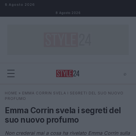
Salta al contenuto
8 Agosto 2026
8 Agosto 2026
⌕
×
⌕
HOME
»
EMMA CORRIN SVELA I SEGRETI DEL SUO NUOVO
Cerca
PROFUMO
Emma Corrin svela i segreti del
suo nuovo profumo
Non crederai mai a cosa ha rivelato Emma Corrin sulla