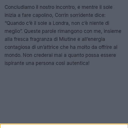
Concludiamo il nostro incontro, e mentre il sole
inizia a fare capolino, Corrin sorridente dice:
“Quando c’è il sole a Londra, non c’è niente di
meglio”. Queste parole rimangono con me, insieme
alla fresca fragranza di Miutine e all’energia
contagiosa di un’attrice che ha molto da offrire al
mondo. Non crederai mai a quanto possa essere
ispirante una persona così autentica!