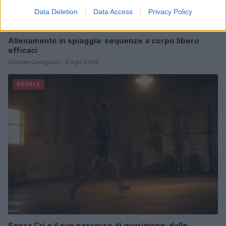
Data Deletion
Data Access
Privacy Policy
Allenamento in spiaggia: sequenze a corpo libero
efficaci
Cristian Castiglioni · 8 Ago 2026
PEOPLE
Senza Cri e il suo percorso di guarigione: dalle