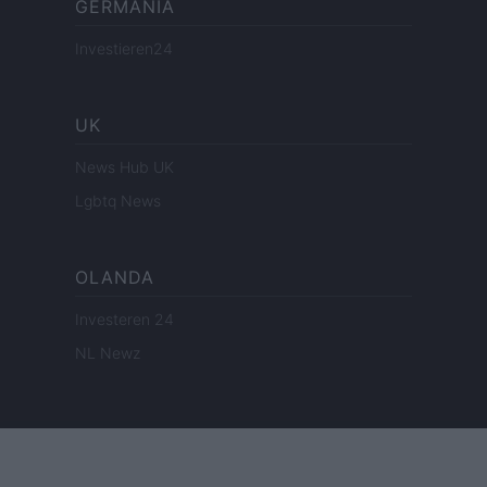
GERMANIA
Investieren24
UK
News Hub UK
Lgbtq News
OLANDA
Investeren 24
NL Newz