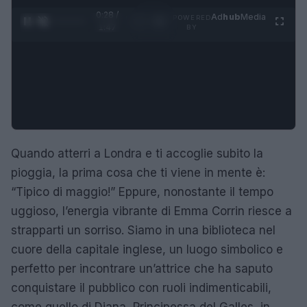
0:29 /
Ad
hub
Media
POWERED
1
/
4
1:47
BY
Quando atterri a Londra e ti accoglie subito la
pioggia, la prima cosa che ti viene in mente è:
“Tipico di maggio!” Eppure, nonostante il tempo
uggioso, l’energia vibrante di Emma Corrin riesce a
strapparti un sorriso. Siamo in una biblioteca nel
cuore della capitale inglese, un luogo simbolico e
perfetto per incontrare un’attrice che ha saputo
conquistare il pubblico con ruoli indimenticabili,
come quello di Diana, Principessa del Galles, in