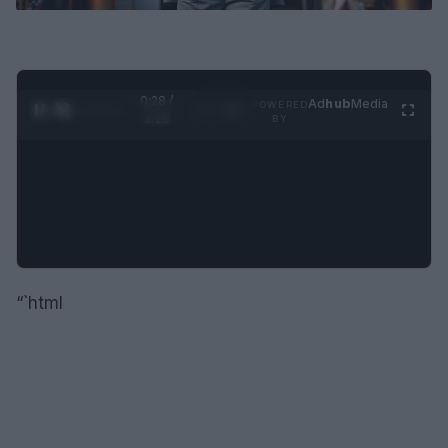
0:29 /
Ad
hub
Media
POWERED
1
/
4
3:16
BY
“`html