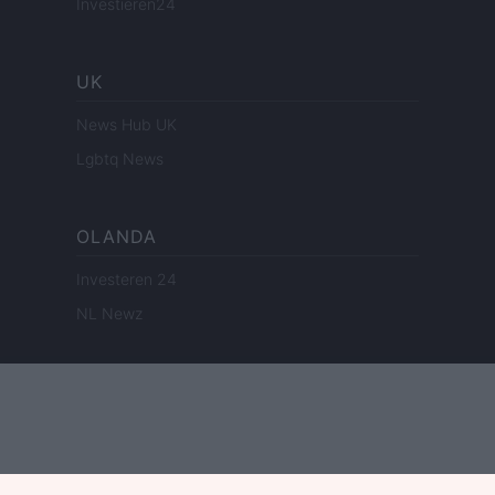
Investieren24
UK
News Hub UK
Lgbtq News
OLANDA
Investeren 24
NL Newz