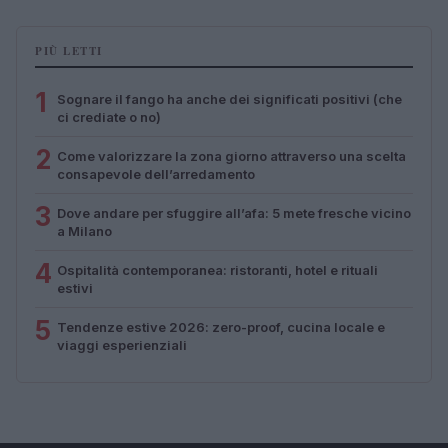
PIÙ LETTI
1
Sognare il fango ha anche dei significati positivi (che
ci crediate o no)
2
Come valorizzare la zona giorno attraverso una scelta
consapevole dell’arredamento
3
Dove andare per sfuggire all’afa: 5 mete fresche vicino
a Milano
4
Ospitalità contemporanea: ristoranti, hotel e rituali
estivi
5
Tendenze estive 2026: zero-proof, cucina locale e
viaggi esperienziali