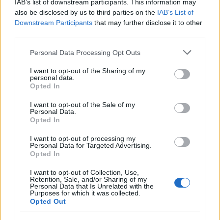
IAB’s list of downstream participants. This information may
also be disclosed by us to third parties on the
IAB’s List of
Downstream Participants
that may further disclose it to other
third parties.
Please note that this website/app uses one or more Google
Personal Data Processing Opt Outs
services and may gather and store information including but
not limited to your visit or usage behaviour. You may click to
I want to opt-out of the Sharing of my
personal data.
grant or deny consent to Google and its third-party tags to
Opted In
use your data for below specified purposes in below Google
Continua a leggere
consent section.
I want to opt-out of the Sale of my
Personal Data.
Opted In
LIFESTYLE
I want to opt-out of processing my
Personal Data for Targeted Advertising.
Opted In
I want to opt-out of Collection, Use,
Retention, Sale, and/or Sharing of my
Personal Data that Is Unrelated with the
Purposes for which it was collected.
Opted Out