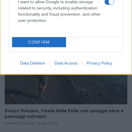
I want to allow Google to enable storage
Come abbinare i pantaloni Capri con le kitten heels:
related to security, including authentication
consigli e ispirazioni
functionality and fraud prevention, and other
Camilla Fiore · 6 Ago 2026
user protection.
LIFESTYLE
CONFIRM
Data Deletion
Data Access
Privacy Policy
Scopri Vulcano, l’isola delle Eolie con spiagge nere e
paesaggi vulcanici
Cristian Castiglioni · 6 Ago 2026