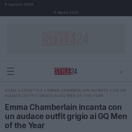
Salta al contenuto
6 Agosto 2026
6 Agosto 2026
⌕
×
⌕
HOME
»
LIFESTYLE
»
EMMA CHAMBERLAIN INCANTA CON UN
Cerca
AUDACE OUTFIT GRIGIO AI GQ MEN OF THE YEAR
Emma Chamberlain incanta con
un audace outfit grigio ai GQ Men
of the Year