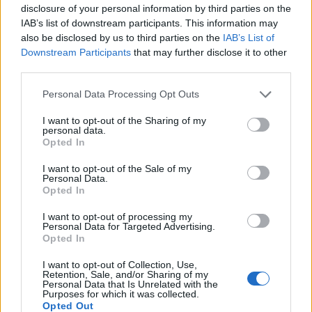
disclosure of your personal information by third parties on the
IAB’s list of downstream participants. This information may
also be disclosed by us to third parties on the
IAB’s List of
Downstream Participants
that may further disclose it to other
third parties.
Please note that this website/app uses one or more Google
Personal Data Processing Opt Outs
services and may gather and store information including but
not limited to your visit or usage behaviour. You may click to
I want to opt-out of the Sharing of my
personal data.
grant or deny consent to Google and its third-party tags to
Opted In
use your data for below specified purposes in below Google
consent section.
I want to opt-out of the Sale of my
Personal Data.
Opted In
Continua a leggere
I want to opt-out of processing my
Personal Data for Targeted Advertising.
BELLEZZA
Opted In
I want to opt-out of Collection, Use,
Retention, Sale, and/or Sharing of my
Personal Data that Is Unrelated with the
Purposes for which it was collected.
Opted Out