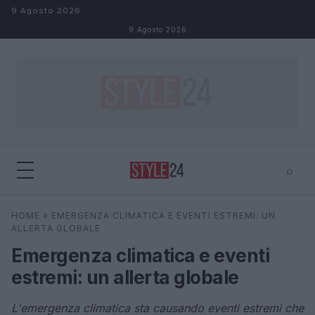
Salta al contenuto
9 Agosto 2026
9 Agosto 2026
⌕
×
⌕
HOME
»
EMERGENZA CLIMATICA E EVENTI ESTREMI: UN
Cerca
ALLERTA GLOBALE
Emergenza climatica e eventi
estremi: un allerta globale
L'emergenza climatica sta causando eventi estremi che