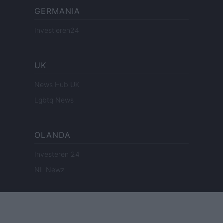
GERMANIA
Investieren24
UK
News Hub UK
Lgbtq News
OLANDA
Investeren 24
NL Newz