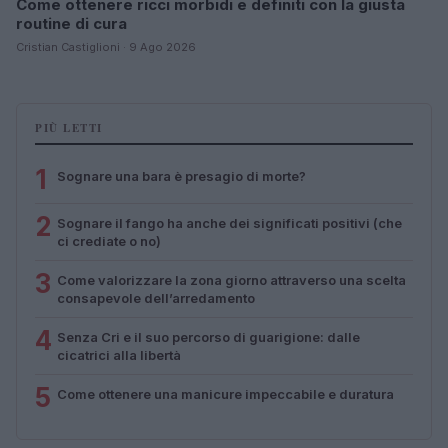
Come ottenere ricci morbidi e definiti con la giusta
routine di cura
Cristian Castiglioni · 9 Ago 2026
PIÙ LETTI
1
Sognare una bara è presagio di morte?
2
Sognare il fango ha anche dei significati positivi (che
ci crediate o no)
3
Come valorizzare la zona giorno attraverso una scelta
consapevole dell’arredamento
4
Senza Cri e il suo percorso di guarigione: dalle
cicatrici alla libertà
5
Come ottenere una manicure impeccabile e duratura