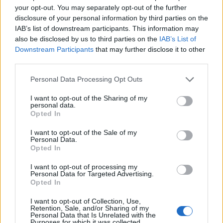
your opt-out. You may separately opt-out of the further
disclosure of your personal information by third parties on the
IAB’s list of downstream participants. This information may
also be disclosed by us to third parties on the
IAB’s List of
Downstream Participants
that may further disclose it to other
third parties.
Please note that this website/app uses one or more Google
Personal Data Processing Opt Outs
services and may gather and store information including but
not limited to your visit or usage behaviour. You may click to
I want to opt-out of the Sharing of my
personal data.
grant or deny consent to Google and its third-party tags to
Opted In
use your data for below specified purposes in below Google
consent section.
I want to opt-out of the Sale of my
Personal Data.
Opted In
I want to opt-out of processing my
Continua a leggere
Personal Data for Targeted Advertising.
Opted In
BELLEZZA
I want to opt-out of Collection, Use,
Retention, Sale, and/or Sharing of my
Personal Data that Is Unrelated with the
Purposes for which it was collected.