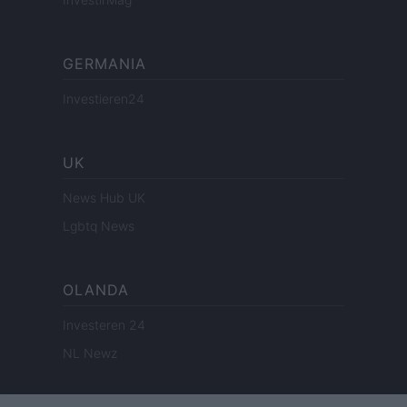
GERMANIA
Investieren24
UK
News Hub UK
Lgbtq News
OLANDA
Investeren 24
NL Newz