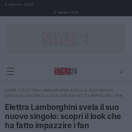
Salta al contenuto
6 Agosto 2026
6 Agosto 2026
⌕
×
⌕
HOME
»
ELETTRA LAMBORGHINI SVELA IL SUO NUOVO
Cerca
SINGOLO: SCOPRI IL LOOK CHE HA FATTO IMPAZZIRE I FAN
Elettra Lamborghini svela il suo
nuovo singolo: scopri il look che
ha fatto impazzire i fan