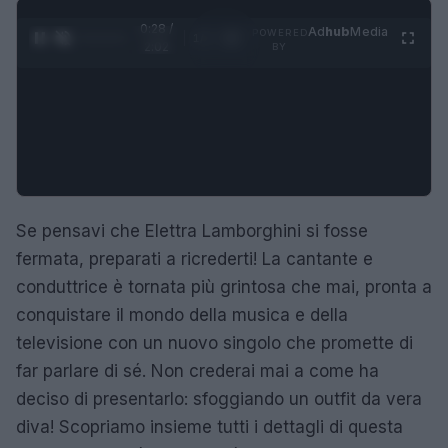
0:29 /
Ad
hub
Media
POWERED
1
/
4
2:02
BY
Se pensavi che Elettra Lamborghini si fosse
fermata, preparati a ricrederti! La cantante e
conduttrice è tornata più grintosa che mai, pronta a
conquistare il mondo della musica e della
televisione con un nuovo singolo che promette di
far parlare di sé. Non crederai mai a come ha
deciso di presentarlo: sfoggiando un outfit da vera
diva! Scopriamo insieme tutti i dettagli di questa