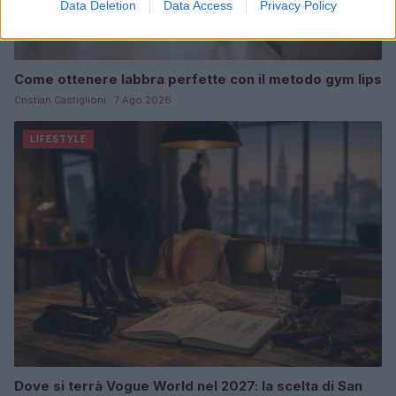
Data Deletion
Data Access
Privacy Policy
Come ottenere labbra perfette con il metodo gym lips
Cristian Castiglioni · 7 Ago 2026
LIFESTYLE
Dove si terrà Vogue World nel 2027: la scelta di San