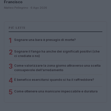
Francisco
Matteo Pellegrino · 6 Ago 2026
PIÙ LETTI
1
Sognare una bara è presagio di morte?
2
Sognare il fango ha anche dei significati positivi (che
ci crediate o no)
3
Come valorizzare la zona giorno attraverso una scelta
consapevole dell’arredamento
4
È benefico esercitarsi quando si ha il raffreddore?
5
Come ottenere una manicure impeccabile e duratura