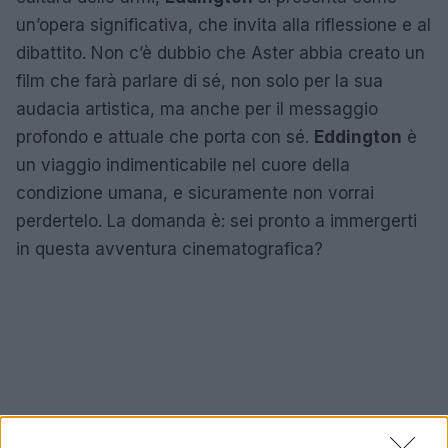
un’opera significativa, che invita alla riflessione e al
dibattito. Non c’è dubbio che Aster abbia creato un
film che farà parlare di sé, non solo per la sua
audacia artistica, ma anche per il messaggio
profondo e attuale che porta con sé.
Eddington
è
un viaggio indimenticabile nel cuore della
condizione umana, e sicuramente non vorrai
perdertelo. La domanda è: sei pronto a immergerti
in questa avventura cinematografica?