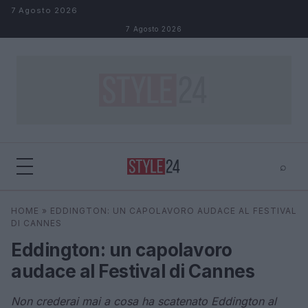
Salta al contenuto
7 Agosto 2026
7 Agosto 2026
⌕
×
⌕
HOME
»
EDDINGTON: UN CAPOLAVORO AUDACE AL FESTIVAL
Cerca
DI CANNES
Eddington: un capolavoro
audace al Festival di Cannes
Non crederai mai a cosa ha scatenato Eddington al