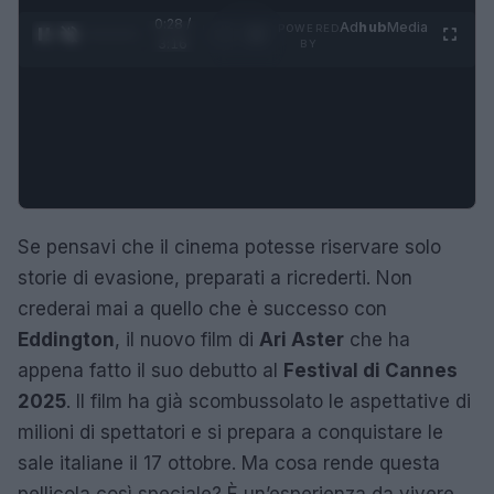
0:29 /
Ad
hub
Media
POWERED
1
/
4
3:16
BY
Se pensavi che il cinema potesse riservare solo
storie di evasione, preparati a ricrederti. Non
crederai mai a quello che è successo con
Eddington
, il nuovo film di
Ari Aster
che ha
appena fatto il suo debutto al
Festival di Cannes
2025
. Il film ha già scombussolato le aspettative di
milioni di spettatori e si prepara a conquistare le
sale italiane il 17 ottobre. Ma cosa rende questa
pellicola così speciale? È un’esperienza da vivere,