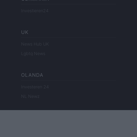
Investieren24
UK
News Hub UK
Lgbtq News
OLANDA
Investeren 24
NL Newz